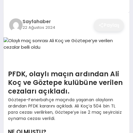
EĞITIM
Sayfahaber
Paylaş
22 Ağustos 2024
EKONOMI
SAĞLIK
SPOR
PFDK, olaylı maçın ardından Ali
Koç ve Göztepe kulübüne verilen
cezaları açıkladı.
YAŞAM
Göztepe-Fenerbahçe maçında yaşanan olayların
ardından PFDK kararını açıkladı. Ali Koç’a 504 bin TL
para cezası verilirken, Göztepe’ye ise 2 maç seyircisiz
DIĞER
oynama cezası verildi.
NE OLMUŞTU?