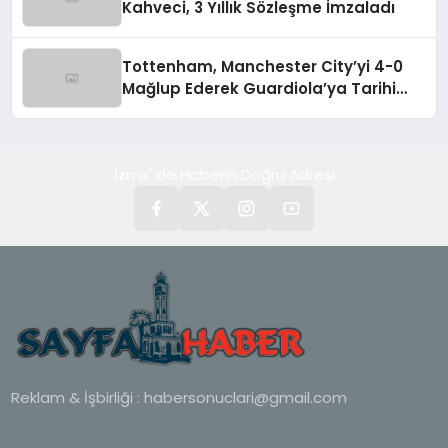
Kahveci, 3 Yıllık Sözleşme İmzaladı
Tottenham, Manchester City’yi 4-0
Mağlup Ederek Guardiola’ya Tarihi
Yenilgiyi Tattırdı
İzmir' de Haberin Doğru Adresi
Reklam & İşbirliği :
habersonuclari@gmail.com