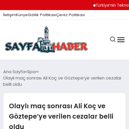
Türkiye’nin Teknoloji
İletişim
Künye
Gizlilik Politikası
Çerez Politikası
ANA SAYFA
Ana Sayfa
Spor
Olaylı maç sonrası Ali Koç ve Göztepe’ye verilen cezalar
belli oldu
GÜNDEM
Olaylı maç sonrası Ali Koç ve
İZMIR HABERLERI
Göztepe’ye verilen cezalar belli
oldu