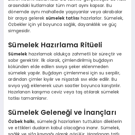
arasındaki kutlamalar tüm mart ayını kapsar. Bu
dönemde aynı mahallede yaşayanlar veya akrabalar
bir araya gelerek
sümelek tatlısı
hazırlarlar. Sümelek,
Özbekler için yıl boyunca sağlık, dayanıklılık ve güç
simgesidir.
Sümelek Hazırlama Ritüeli
Sümelek
hazırlamak oldukça zahmetli bir süreçtir ve
sabır gerektirir. İlk olarak, çimlendirilmiş buğdayın
kökünden elde edilen sıvıya şeker eklenmeden
sümelek yapılır. Buğdayın çimlenmesi için su serpilir,
ardından çimler kıyılır ve nişastalı sıvı elde edilir. Bu
sıvıya yağ eklenerek uzun saatler boyunca karıştırılır.
Hazırlanan karışıma ceviz veya taş atılarak sümelek
tatlısı tamamlanır.
Sümelek Geleneği ve İnançları
Özbek halkı
, sümeleği hazırlarken tuttukları dileklerin
ve ettikleri duaların kabul olacağına inanır. Sümelek,
sağlık ve şifa kaynağı olarak görülür. Hazırlanan tatlı,