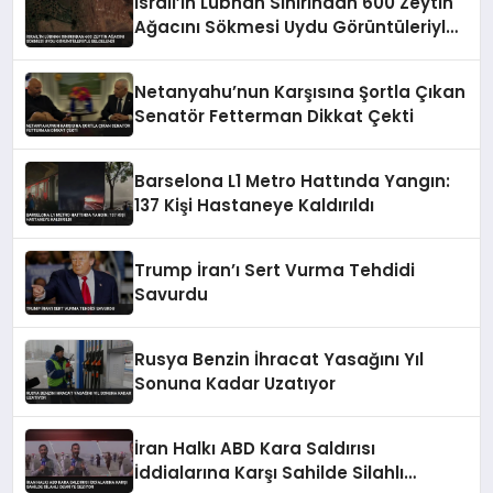
İsrail’in Lübnan Sınırından 600 Zeytin
Ağacını Sökmesi Uydu Görüntüleriyle
Belgelendi
Netanyahu’nun Karşısına Şortla Çıkan
Senatör Fetterman Dikkat Çekti
Barselona L1 Metro Hattında Yangın:
137 Kişi Hastaneye Kaldırıldı
Trump İran’ı Sert Vurma Tehdidi
Savurdu
Rusya Benzin İhracat Yasağını Yıl
Sonuna Kadar Uzatıyor
İran Halkı ABD Kara Saldırısı
İddialarına Karşı Sahilde Silahlı