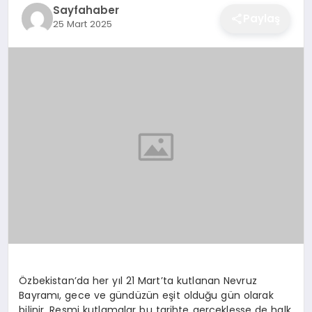
Sayfahaber
EĞITIM
Paylaş
25 Mart 2025
EKONOMI
SAĞLIK
SPOR
YAŞAM
DIĞER
Özbekistan’da her yıl 21 Mart’ta kutlanan Nevruz
Bayramı, gece ve gündüzün eşit olduğu gün olarak
bilinir. Resmi kutlamalar bu tarihte gerçekleşse de halk