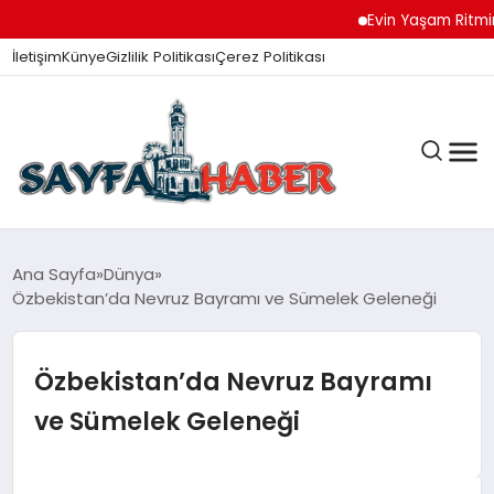
Evin Yaşam Ritmini Kor
İletişim
Künye
Gizlilik Politikası
Çerez Politikası
ANA SAYFA
Ana Sayfa
Dünya
Özbekistan’da Nevruz Bayramı ve Sümelek Geleneği
GÜNDEM
Özbekistan’da Nevruz Bayramı
ve Sümelek Geleneği
İZMIR HABERLERI