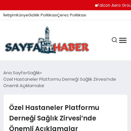
Falcon Aero Group, K
İletişim
Künye
Gizlilik Politikası
Çerez Politikası
ANA SAYFA
Ana Sayfa
Sağlık
Özel Hastaneler Platformu Derneği Sağlık Zirvesi’nde
Önemli Açıklamalar
GÜNDEM
Özel Hastaneler Platformu
İZMIR HABERLERI
Derneği Sağlık Zirvesi’nde
Önemli Açıklamalar