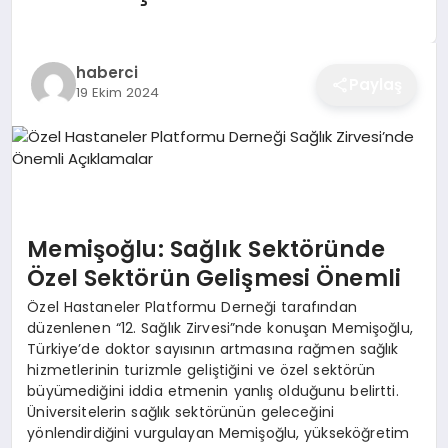
EĞITIM
haberci
Paylaş
19 Ekim 2024
EKONOMI
SAĞLIK
SPOR
Memişoğlu: Sağlık Sektöründe
Özel Sektörün Gelişmesi Önemli
Özel Hastaneler Platformu Derneği tarafından
YAŞAM
düzenlenen “12. Sağlık Zirvesi”nde konuşan Memişoğlu,
Türkiye’de doktor sayısının artmasına rağmen sağlık
hizmetlerinin turizmle geliştiğini ve özel sektörün
büyümediğini iddia etmenin yanlış olduğunu belirtti.
DIĞER
Üniversitelerin sağlık sektörünün geleceğini
yönlendirdiğini vurgulayan Memişoğlu, yükseköğretim