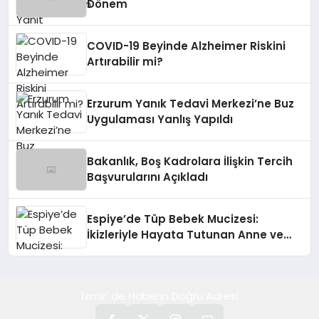
Dönem
COVID-19 Beyinde Alzheimer Riskini
Artırabilir mi?
Erzurum Yanık Tedavi Merkezi’ne Buz
Uygulaması Yanlış Yapıldı
Bakanlık, Boş Kadrolara İlişkin Tercih
Başvurularını Açıkladı
Espiye’de Tüp Bebek Mucizesi:
İkizleriyle Hayata Tutunan Anne ve
Bebek
İzmir' de Haberin Doğru Adresi