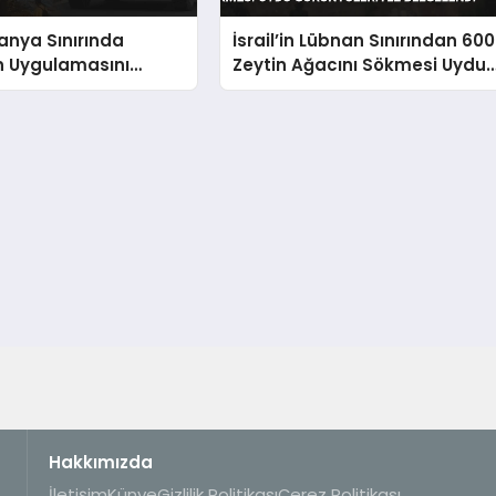
panya Sınırında
İsrail’in Lübnan Sınırından 600
 Uygulamasını
Zeytin Ağacını Sökmesi Uydu
dı
Görüntüleriyle Belgelendi
Hakkımızda
İletişim
Künye
Gizlilik Politikası
Çerez Politikası