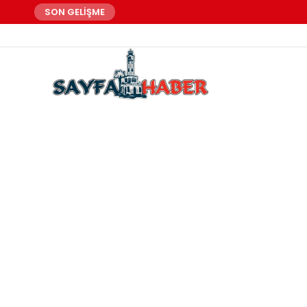
SON GELİŞME