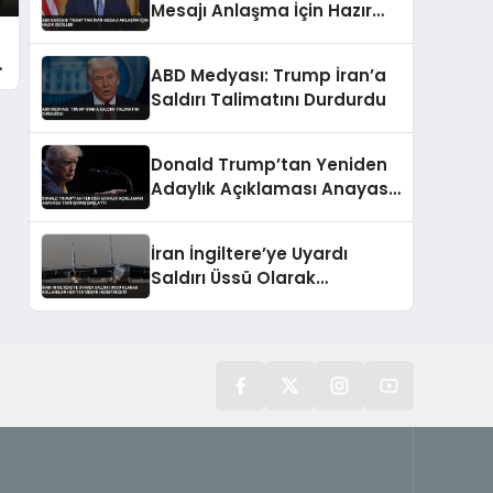
Mesajı Anlaşma İçin Hazır
Değiller
ABD Medyası: Trump İran’a
Saldırı Talimatını Durdurdu
Donald Trump’tan Yeniden
Adaylık Açıklaması Anayasa
Tartışması Başlattı
İran İngiltere’ye Uyardı
Saldırı Üssü Olarak
Kullanılan Her Yer Meşru
Hedefimizdir