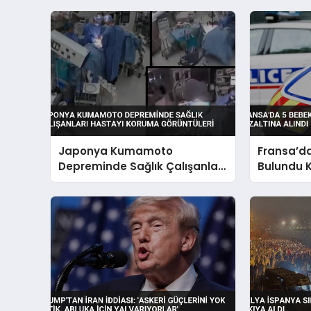
Japonya Kumamoto
Fransa’d
Depreminde Sağlık Çalışanları
Bulundu 
Hastayı Koruma Görüntüleri
Alındı