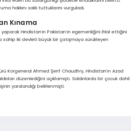
ihlal eden bu saldırganlığı şiddetle kınadıklarını belirtti.
ma hakkını saklı tuttuklarını vurguladı.
ndan Kınama
a yaparak Hindistan’ın Pakistan’ın egemenliğini ihlal ettiğini
lara sahip iki devleti büyük bir çatışmaya sürükleyen
üdürü Korgeneral Ahmed Şerif Chaudhry, Hindistan’ın Azad
ları düzenlediğini açıklamıştı. Saldırılarda bir çocuk dahil
şinin yaralandığı belirlenmişti.