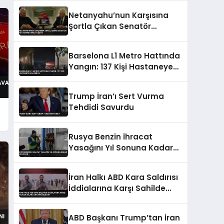
Belgelendi
Netanyahu’nun Karşısına
Şortla Çıkan Senatör
Fetterman Dikkat Çekti
Barselona L1 Metro Hattında
Yangın: 137 Kişi Hastaneye
Kaldırıldı
Trump İran’ı Sert Vurma
Tehdidi Savurdu
Rusya Benzin İhracat
Yasağını Yıl Sonuna Kadar
Uzatıyor
İran Halkı ABD Kara Saldırısı
İddialarına Karşı Sahilde
Silahlı Devriye Geziyor
ABD Başkanı Trump’tan İran