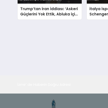
Trump’tan İran İddiası: ‘Askeri
İtalya İs
Güçlerini Yok Ettik, Abluka İçin
Schengen
Yalvarıyorlar’
Askıya Al
İzmir' de Haberin Doğru Adresi