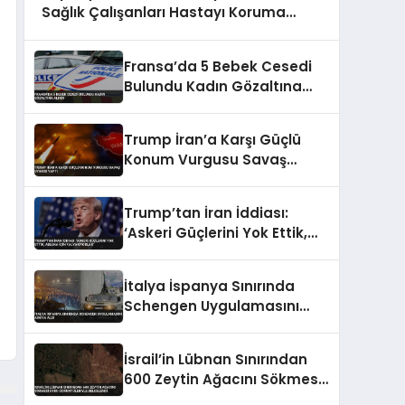
Sağlık Çalışanları Hastayı Koruma
Görüntüleri
Fransa’da 5 Bebek Cesedi
Bulundu Kadın Gözaltına
Alındı
Trump İran’a Karşı Güçlü
Konum Vurgusu Savaş
Uyarısı Yaptı
Trump’tan İran İddiası:
‘Askeri Güçlerini Yok Ettik,
Abluka İçin Yalvarıyorlar’
İtalya İspanya Sınırında
Schengen Uygulamasını
Askıya Aldı
İsrail’in Lübnan Sınırından
600 Zeytin Ağacını Sökmesi
Uydu Görüntüleriyle