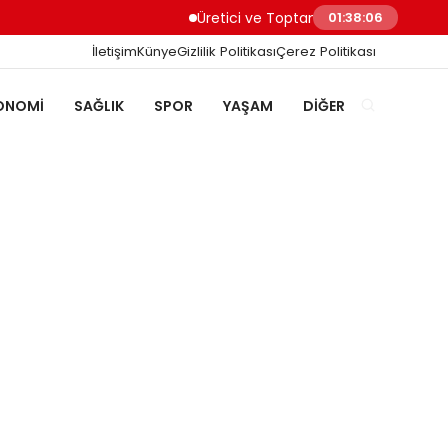
Üretici ve Toptancılar Dijital Sipariş Süreç
01:38:07
İletişim
Künye
Gizlilik Politikası
Çerez Politikası
ONOMI
SAĞLIK
SPOR
YAŞAM
DIĞER