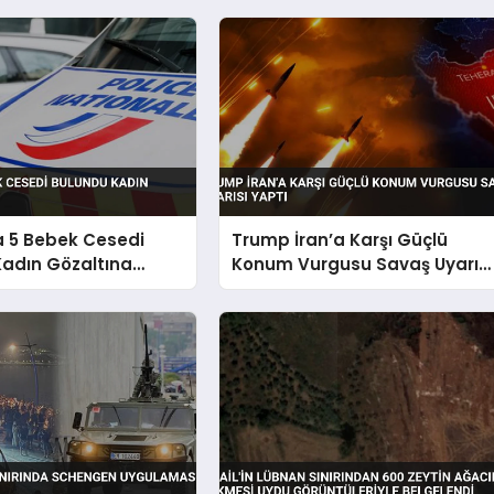
a 5 Bebek Cesedi
Trump İran’a Karşı Güçlü
Kadın Gözaltına
Konum Vurgusu Savaş Uyarısı
Yaptı