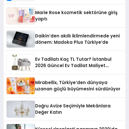
Teknolojisinde ISO ve TSSA
Düzenleyici Onaylarını Aldı
Marie Rose kozmetik sektörüne giriş
yaptı
Daikin’den akıllı iklimlendirmede yeni
dönem: Madoka Plus Türkiye’de
Ev Tadilatı Kaç TL Tutar? İstanbul
2026 Güncel Ev Tadilat Maliyet
Rehberi
Mirabellix, Türkiye’den dünyaya
uzanan güçlü büyümesini sürdürüyor
Doğru Avize Seçimiyle Mekânlara
Değer Katın