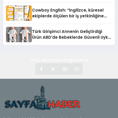
Cowboy English: “İngilizce, küresel
ekiplerde ölçülen bir iş yetkinliğine
dönüşüyor”
Türk Girişimci Annenin Geliştirdiği
Ürün ABD’de Bebeklerde Güvenli Uyku
Standardına Yeni Bir Bakış Açısı
Getiriyor.
İzmir' de Haberin Doğru Adresi