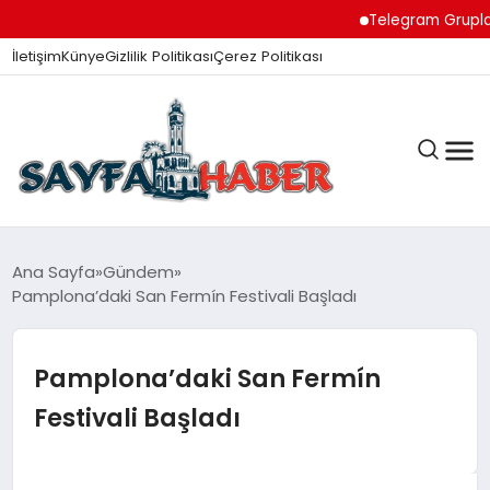
Telegram Grupları il
İletişim
Künye
Gizlilik Politikası
Çerez Politikası
ANA SAYFA
Ana Sayfa
Gündem
Pamplona’daki San Fermín Festivali Başladı
GÜNDEM
Pamplona’daki San Fermín
Festivali Başladı
İZMIR HABERLERI