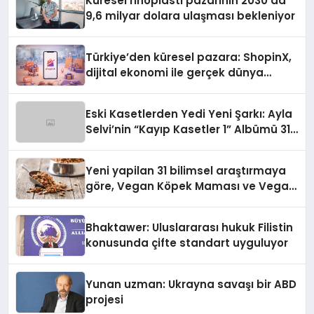
Küresel rinoplasti pazarının 2030’da
9,6 milyar dolara ulaşması bekleniyor
Türkiye’den küresel pazara: ShopinX,
dijital ekonomi ile gerçek dünya
alışverişini bir araya getirmeyi
hedefliyor
Eski Kasetlerden Yedi Yeni Şarkı: Ayla
Selvi’nin “Kayıp Kasetler 1” Albümü 31
Temmuz’da Çıktı
Yeni yapilan 31 bilimsel araştırmaya
göre, Vegan Köpek Maması ve Vegan
Kedi Mamasının İyi Sindirildiğini
Ortaya Koydu
Bhaktawer: Uluslararası hukuk Filistin
konusunda çifte standart uyguluyor
Yunan uzman: Ukrayna savaşı bir ABD
projesi