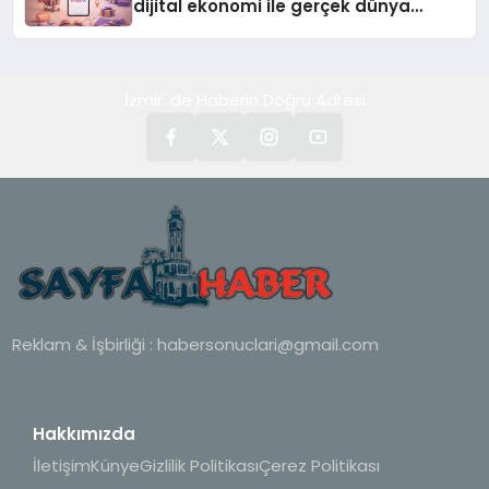
dijital ekonomi ile gerçek dünya
alışverişini bir araya getirmeyi
hedefliyor
İzmir' de Haberin Doğru Adresi
Reklam & İşbirliği :
habersonuclari@gmail.com
Hakkımızda
İletişim
Künye
Gizlilik Politikası
Çerez Politikası