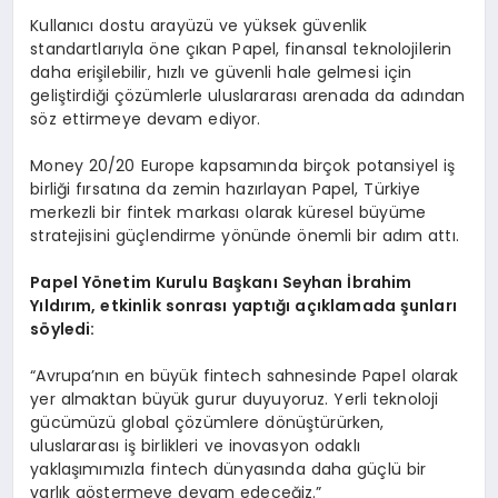
Kullanıcı dostu arayüzü ve yüksek güvenlik
standartlarıyla öne çıkan Papel, finansal teknolojilerin
daha erişilebilir, hızlı ve güvenli hale gelmesi için
geliştirdiği çözümlerle uluslararası arenada da adından
söz ettirmeye devam ediyor.
Money 20/20 Europe kapsamında birçok potansiyel iş
birliği fırsatına da zemin hazırlayan Papel, Türkiye
merkezli bir fintek markası olarak küresel büyüme
stratejisini güçlendirme yönünde önemli bir adım attı.
Papel Y
ö
netim Kurulu Başkanı Seyhan İbrahim
Yıldırım, etkinlik sonrası yaptığı açıklamada şunları
s
ö
yledi:
“Avrupa’nın en büyük fintech sahnesinde Papel olarak
yer almaktan büyük gurur duyuyoruz. Yerli teknoloji
gücümüzü global çözümlere dönüştürürken,
uluslararası iş birlikleri ve inovasyon odaklı
yaklaşımımızla fintech dünyasında daha güçlü bir
varlık göstermeye devam edeceğiz.”