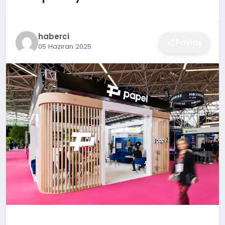
EĞITIM
haberci
Paylaş
05 Haziran 2025
EKONOMI
SAĞLIK
SPOR
YAŞAM
DIĞER