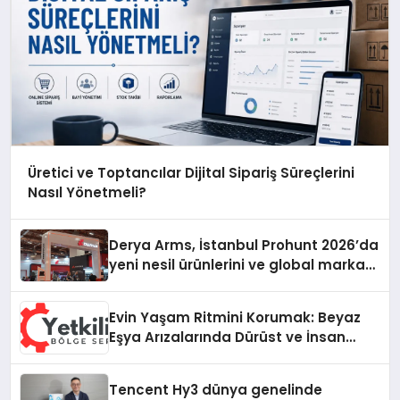
Üretici ve Toptancılar Dijital Sipariş Süreçlerini
Nasıl Yönetmeli?
Derya Arms, İstanbul Prohunt 2026’da
yeni nesil ürünlerini ve global marka
vizyonunu sergiledi
Evin Yaşam Ritmini Korumak: Beyaz
Eşya Arızalarında Dürüst ve İnsan
Odaklı Destek
Tencent Hy3 dünya genelinde