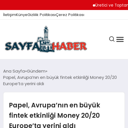
Üretici ve Toptancılar Di
İletişim
Künye
Gizlilik Politikası
Çerez Politikası
ANA SAYFA
Ana Sayfa
Gündem
Papel, Avrupa’nın en büyük fintek etkinliği Money 20/20
Europe’ta yerini aldı
GÜNDEM
Papel, Avrupa’nın en büyük
İZMIR HABERLERI
fintek etkinliği Money 20/20
Europe’ta yerini aldı