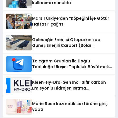
kullanıma sunuldu
Mars Türkiye’den “Köpeğini İşe Götür
Haftası” çağrısı
Geleceğin Enerjisi Otoparkınızda:
Güneş Enerjili Carport (Solar
Otopark) Nedir?
Telegram Grupları ile Doğru
Topluluğa Ulaşın: Topluluk Büyütmek
İsteyenlere Telegram Dizinleri
Kleen-Hy-Dro-Gen Inc., Sıfır Karbon
Emisyonlu Hidrojen Isıtma
Teknolojisinde ISO ve TSSA
Düzenleyici Onaylarını Aldı
Marie Rose kozmetik sektörüne giriş
yaptı