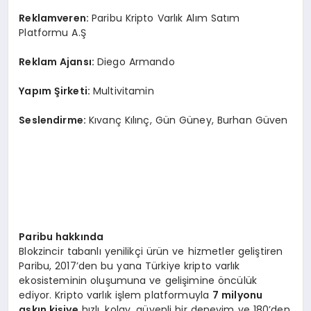
Reklamveren:
Paribu Kripto Varlık Alım Satım
Platformu A.Ş
Reklam Ajansı:
Diego Armando
Yapım Şirketi:
Multivitamin
Seslendirme:
Kıvanç Kılınç, Gün Güney, Burhan Güven
Paribu hakkında
Blokzincir tabanlı yenilikçi ürün ve hizmetler geliştiren
Paribu, 2017’den bu yana Türkiye kripto varlık
ekosisteminin oluşumuna ve gelişimine öncülük
ediyor. Kripto varlık işlem platformuyla
7 milyonu
aşkın kişiye
hızlı, kolay, güvenli bir deneyim ve 180’den