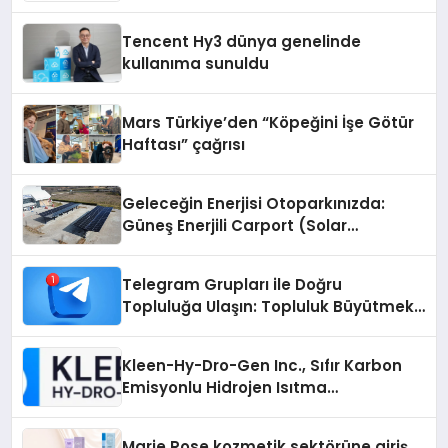
Odaklı Destek
Tencent Hy3 dünya genelinde
kullanıma sunuldu
Mars Türkiye’den “Köpeğini İşe Götür
Haftası” çağrısı
Geleceğin Enerjisi Otoparkınızda:
Güneş Enerjili Carport (Solar
Otopark) Nedir?
Telegram Grupları ile Doğru
Topluluğa Ulaşın: Topluluk Büyütmek
İsteyenlere Telegram Dizinleri
Kleen-Hy-Dro-Gen Inc., Sıfır Karbon
Emisyonlu Hidrojen Isıtma
Teknolojisinde ISO ve TSSA
Düzenleyici Onaylarını Aldı
Marie Rose kozmetik sektörüne giriş