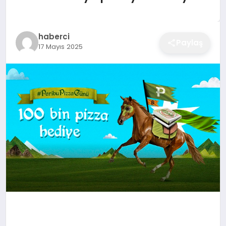
EĞITIM
haberci
Paylaş
17 Mayıs 2025
EKONOMI
SAĞLIK
SPOR
YAŞAM
DIĞER