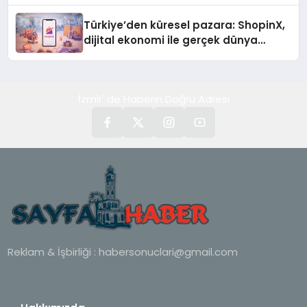
Türkiye’den küresel pazara: ShopinX,
dijital ekonomi ile gerçek dünya
alışverişini bir araya getirmeyi
hedefliyor
İzmir' de Haberin Doğru Adresi
Reklam & İşbirliği :
habersonuclari@gmail.com