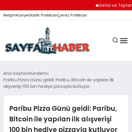
Üretici ve Toptancılar Di
İletişim
Künye
Gizlilik Politikası
Çerez Politikası
ANA SAYFA
Ana Sayfa
Gündem
Paribu Pizza Günü geldi: Paribu, Bitcoin ile yapılan ilk
alışverişi 100 bin hediye pizzayla kutluyor
GÜNDEM
Paribu Pizza Günü geldi: Paribu,
İZMIR HABERLERI
Bitcoin ile yapılan ilk alışverişi
100 bin hediye pizzayla kutluyor