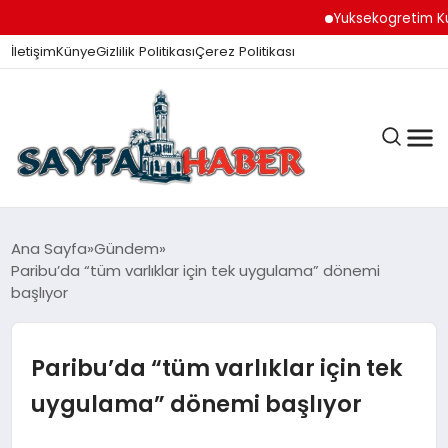
Yuksekogretim Kurumu 
İletişim
Künye
Gizlilik Politikası
Çerez Politikası
ANA SAYFA
Ana Sayfa
Gündem
Paribu’da “tüm varlıklar için tek uygulama” dönemi
başlıyor
GÜNDEM
Paribu’da “tüm varlıklar için tek
İZMIR HABERLERI
uygulama” dönemi başlıyor