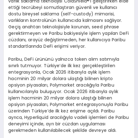
varlık saklama teknolojisi ColdShield®’ı geliştirirken elde
ettiği tecrübeyi somutlaştıran güvenli ve kullanıcı
dostu bireysel saklama (self-custody) mimarisi,
varlıkların kontrolünün kullanıcıda kalmasını sağlıyor.
Geçiş anahtarı teknolojisiyle korunan, seed phrase
gerektirmeyen ve Paribu bakiyesiyle işlem yapılan DeFi
cüzdanı, arayüz değiştirmeden, her kullanıcıya Paribu
standartlarında DeFi erişimi veriyor.
Paribu, DeFi ürününü yalnızca token alım satımıyla
sınırlı tutmuyor. Türkiye’de ilk kez gerçekleştirilen
entegrasyonla, Ocak 2026 itibarıyla aylık işlem
hacminin 20 milyar dolara ulaştığı bilinen kripto
opsiyon piyasaları, Polymarket aracılığıyla Paribu
kullanıcılarıyla buluşuyor. Ocak 2026 itibarıyla aylık
işlem hacminin 20 milyar dolara ulaştığı bilinen
opsiyon piyasaları, Polymarket entegrasyonuyla Paribu
üzerinden Türkiye’de ilk kez erişime açıldı. Paribu
ayrıca, Hyperliquid aracılığıyla vadeli işlemleri de Paribu
deneyimi içinde, ayrı bir cüzdan uygulaması
gerekmeden kullanılabilecek şekilde devreye aldı.