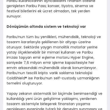
Paribu kullanıcılarının ayrıcalıklarını finansın ötesine
genişleten Paribu Pass; konser, tiyatro, sinema ve
festival biletlerini ek ücret olmadan, tek yerden
sunuyor.
Dönüşümün altında sistem ve teknoloji var
Paribu’nun tüm bu yenilikleri, mühendislik, teknoloji ve
tasarım kararlarıyla şekillenen bir altyapı üzerine
oturuyor. Sektörde yaygın monolitik motorlar yerine
yatay ölçeklenebilir bir mimari kullanan ve Paribu
imzası taşıyan emir eşleme motoru Hyper Engine,
saniyede 7,6 milyon emir işleme kapasitesiyle her
emrin arkasındaki mühendislik olarak konumlanıyor.
Paribu’nun tescilli kripto varlık saklama teknolojisi
ColdShield® ise Paribu’nun self-custody uzmanlığının
temelini oluşturuyor.
Yapay zekanın sistematik bir biçimde benimsendiği ve
kullanıldığı yeni ürün geliştirme yaklaşımı, yenilenen
tasarım sistemiyle birleşerek finanstan yaşama
genişleyen evreninde tutarlı bir deneyim sunmasını ve