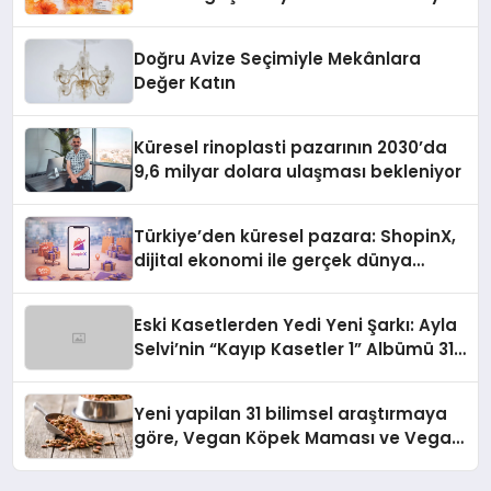
Doğru Avize Seçimiyle Mekânlara
Değer Katın
Küresel rinoplasti pazarının 2030’da
9,6 milyar dolara ulaşması bekleniyor
Türkiye’den küresel pazara: ShopinX,
dijital ekonomi ile gerçek dünya
alışverişini bir araya getirmeyi
hedefliyor
Eski Kasetlerden Yedi Yeni Şarkı: Ayla
Selvi’nin “Kayıp Kasetler 1” Albümü 31
Temmuz’da Çıktı
Yeni yapilan 31 bilimsel araştırmaya
göre, Vegan Köpek Maması ve Vegan
Kedi Mamasının İyi Sindirildiğini
Ortaya Koydu