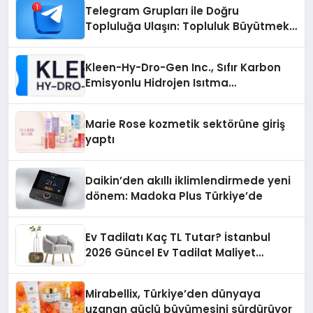
Telegram Grupları ile Doğru
Topluluğa Ulaşın: Topluluk Büyütmek
İsteyenlere Telegram Dizinleri
Kleen-Hy-Dro-Gen Inc., Sıfır Karbon
Emisyonlu Hidrojen Isıtma
Teknolojisinde ISO ve TSSA
Düzenleyici Onaylarını Aldı
Marie Rose kozmetik sektörüne giriş
yaptı
Daikin’den akıllı iklimlendirmede yeni
dönem: Madoka Plus Türkiye’de
Ev Tadilatı Kaç TL Tutar? İstanbul
2026 Güncel Ev Tadilat Maliyet
Rehberi
Mirabellix, Türkiye’den dünyaya
uzanan güçlü büyümesini sürdürüyor