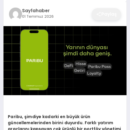
EĞITIM
Sayfahaber
Paylaş
01 Temmuz 2026
EKONOMI
SAĞLIK
SPOR
YAŞAM
DIĞER
Paribu, şimdiye kadarki en büyük ürün
güncellemelerinden birini duyurdu. Farklı yatırım
araçlarını kapsayan çok ürünlü bir portföy yönetimi