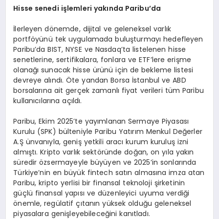
Hisse senedi işlemleri yakında Paribu’da
İlerleyen dönemde, dijital ve geleneksel varlık
portföyünü tek uygulamada buluşturmayı hedefleyen
Paribu’da BIST, NYSE ve Nasdaq’ta listelenen hisse
senetlerine, sertifikalara, fonlara ve ETF’lere erişme
olanağı sunacak hisse ürünü için de bekleme listesi
devreye alındı. Öte yandan Borsa İstanbul ve ABD
borsalarına ait gerçek zamanlı fiyat verileri tüm Paribu
kullanıcılarına açıldı.
Paribu, Ekim 2025’te yayımlanan Sermaye Piyasası
Kurulu (SPK) bülteniyle Paribu Yatırım Menkul Değerler
A.Ş ünvanıyla, geniş yetkili aracı kurum kuruluş izni
almıştı. Kripto varlık sektöründe doğan, on yıla yakın
süredir özsermayeyle büyüyen ve 2025’in sonlarında
Türkiye’nin en büyük fintech satın almasına imza atan
Paribu, kripto yerlisi bir finansal teknoloji şirketinin
güçlü finansal yapısı ve düzenleyici uyuma verdiği
önemle, regülatif çıtanın yüksek olduğu geleneksel
piyasalara genişleyebileceğini kanıtladı.