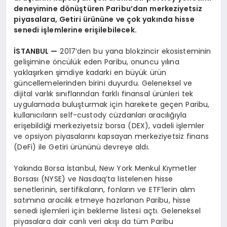
deneyimine dönüştüren Paribu’dan merkeziyetsiz
piyasalara, Getiri ürününe ve çok yakında hisse
senedi işlemlerine erişilebilecek.
İSTANBUL —
2017’den bu yana blokzincir ekosisteminin
gelişimine öncülük eden Paribu, onuncu yılına
yaklaşırken şimdiye kadarki en büyük ürün
güncellemelerinden birini duyurdu. Geleneksel ve
dijital varlık sınıflarından farklı finansal ürünleri tek
uygulamada buluşturmak için harekete geçen Paribu,
kullanıcıların self-custody cüzdanları aracılığıyla
erişebildiği merkeziyetsiz borsa (DEX), vadeli işlemler
ve opsiyon piyasalarını kapsayan merkeziyetsiz finans
(DeFi) ile Getiri ürününü devreye aldı.
Yakında Borsa İstanbul, New York Menkul Kıymetler
Borsası (NYSE) ve Nasdaq’ta listelenen hisse
senetlerinin, sertifikaların, fonların ve ETF’lerin alım
satımına aracılık etmeye hazırlanan Paribu, hisse
senedi işlemleri için bekleme listesi açtı. Geleneksel
piyasalara dair canlı veri akışı da tüm Paribu