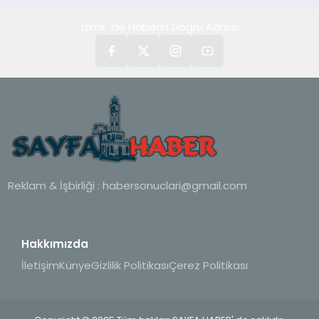
İzmir' de Haberin Doğru Adresi
Reklam & İşbirliği :
habersonuclari@gmail.com
Hakkımızda
İletişim
Künye
Gizlilik Politikası
Çerez Politikası