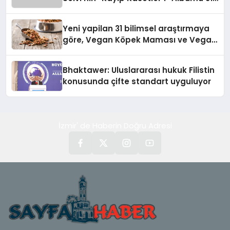
Temmuz’da Çıktı
Yeni yapilan 31 bilimsel araştırmaya
göre, Vegan Köpek Maması ve Vegan
Kedi Mamasının İyi Sindirildiğini
Ortaya Koydu
Bhaktawer: Uluslararası hukuk Filistin
konusunda çifte standart uyguluyor
İzmir' de Haberin Doğru Adresi