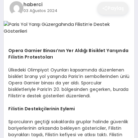
haberci
EĞITIM
Paylaş
03 Ağustos 2024
EKONOMI
Opera Garnier Binası’nın Yer Aldığı Bisiklet Yarışında
SAĞLIK
Filistin Protestoları
Ülkedeki Olimpiyat Oyunları kapsamında düzenlenen
SPOR
bisiklet branşı yol yarışında Paris’in sembollerinden ünlü
Opera Garnier binası da yer aldı. Sporcular
bisikletleriyle Paris’in 20. bölgesinden geçerken, burada
Filistin’e destek gösterileri düzenlendi.
YAŞAM
Filistin Destekçilerinin Eylemi
DIĞER
Sporcuların geçtiği sokaklarda gruplar halinde güvenlik
bariyerlerinin arkasında bekleyen göstericiler, Filistin
bayrakları taşıdı, Filistin kefiyesi ve atkısı taktı. Filistin