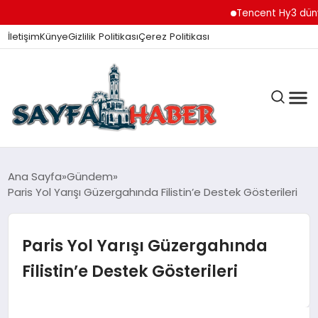
Tencent Hy3 dünya ge
İletişim
Künye
Gizlilik Politikası
Çerez Politikası
ANA SAYFA
Ana Sayfa
Gündem
Paris Yol Yarışı Güzergahında Filistin’e Destek Gösterileri
GÜNDEM
Paris Yol Yarışı Güzergahında
Filistin’e Destek Gösterileri
İZMIR HABERLERI