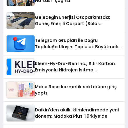
Haftası” çağrısı
Geleceğin Enerjisi Otoparkınızda:
Güneş Enerjili Carport (Solar
Otopark) Nedir?
Telegram Grupları ile Doğru
Topluluğa Ulaşın: Topluluk Büyütmek
İsteyenlere Telegram Dizinleri
Kleen-Hy-Dro-Gen Inc., Sıfır Karbon
Emisyonlu Hidrojen Isıtma
Teknolojisinde ISO ve TSSA
Düzenleyici Onaylarını Aldı
Marie Rose kozmetik sektörüne giriş
yaptı
Daikin’den akıllı iklimlendirmede yeni
dönem: Madoka Plus Türkiye’de