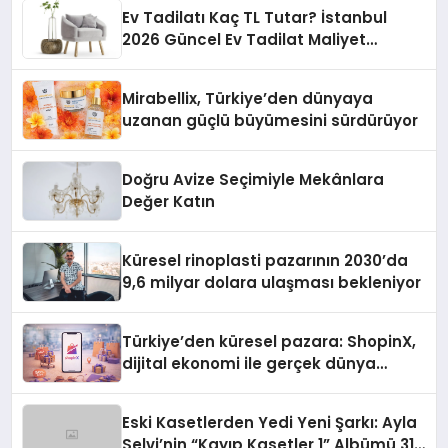
Ev Tadilatı Kaç TL Tutar? İstanbul
2026 Güncel Ev Tadilat Maliyet
Rehberi
Mirabellix, Türkiye’den dünyaya
uzanan güçlü büyümesini sürdürüyor
Doğru Avize Seçimiyle Mekânlara
Değer Katın
Küresel rinoplasti pazarının 2030’da
9,6 milyar dolara ulaşması bekleniyor
Türkiye’den küresel pazara: ShopinX,
dijital ekonomi ile gerçek dünya
alışverişini bir araya getirmeyi
hedefliyor
Eski Kasetlerden Yedi Yeni Şarkı: Ayla
Selvi’nin “Kayıp Kasetler 1” Albümü 31