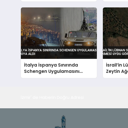
Alındı
Yaptı
İtalya İspanya Sınırında
İsrail’in 
Schengen Uygulamasını
Zeytin Ağ
Askıya Aldı
Görüntüle
İzmir' de Haberin Doğru Adresi