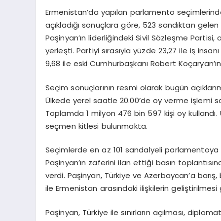
Ermenistan’da yapılan parlamento seçimlerin
açıkladığı sonuçlara göre, 523 sandıktan gelen 
Paşinyan’ın liderliğindeki Sivil Sözleşme Partisi, 
yerleşti. Partiyi sırasıyla yüzde 23,27 ile iş 
9,68 ile eski Cumhurbaşkanı Robert Koçaryan’ın E
Seçim sonuçlarının resmi olarak bugün açıklan
Ülkede yerel saatle 20.00’de oy verme işlemi so
Toplamda 1 milyon 476 bin 597 kişi oy kullandı
seçmen kitlesi bulunmakta.
Seçimlerde en az 101 sandalyeli parlamentoya gir
Paşinyan’ın zaferini ilan ettiği basın toplantısı
verdi. Paşinyan, Türkiye ve Azerbaycan’a barış, b
ile Ermenistan arasındaki ilişkilerin geliştirilmesi
Paşinyan, Türkiye ile sınırların açılması, diploma