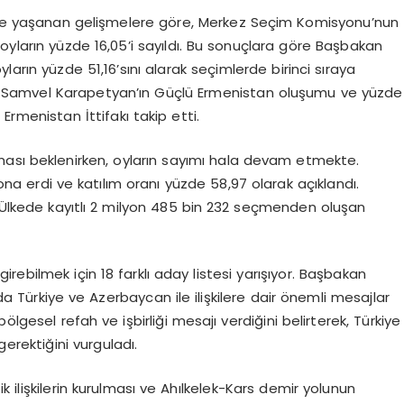
de yaşanan gelişmelere göre, Merkez Seçim Komisyonu’nun
oyların yüzde 16,05’i sayıldı. Bu sonuçlara göre Başbakan
oyların yüzde 51,16’sını alarak seçimlerde birinci sıraya
insanı Samvel Karapetyan’ın Güçlü Ermenistan oluşumu ve yüzde
rmenistan İttifakı takip etti.
ması beklenirken, oyların sayımı hala devam etmekte.
na erdi ve katılım oranı yüzde 58,97 olarak açıklandı.
. Ülkede kayıtlı 2 milyon 485 bin 232 seçmenden oluşan
ebilmek için 18 farklı aday listesi yarışıyor. Başbakan
nda Türkiye ve Azerbaycan ile ilişkilere dair önemli mesajlar
ölgesel refah ve işbirliği mesajı verdiğini belirterek, Türkiye
 gerektiğini vurguladı.
tik ilişkilerin kurulması ve Ahılkelek-Kars demir yolunun