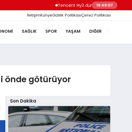
Tencent Hy3 dünya genelinde kullanıma s
19:48:08
İletişim
Künye
Gizlilik Politikası
Çerez Politikası
ONOMI
SAĞLIK
SPOR
YAŞAM
DIĞER
ni önde götürüyor
Son Dakika