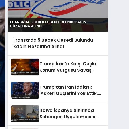
Fransa’da 5 Bebek Cesedi Bulundu
Kadın Gözaltına Alındı
Trump İran’a Karşı Güçlü
Konum Vurgusu Savaş
Uyarısı Yaptı
Trump’tan İran İddiası:
‘Askeri Güçlerini Yok Ettik,
Abluka İçin Yalvarıyorlar’
İtalya İspanya Sınırında
Schengen Uygulamasını
Askıya Aldı