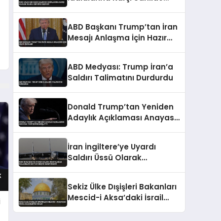
Silahlı Devriye Geziyor
ABD Başkanı Trump’tan İran
Mesajı Anlaşma İçin Hazır
Değiller
ABD Medyası: Trump İran’a
Saldırı Talimatını Durdurdu
Donald Trump’tan Yeniden
Adaylık Açıklaması Anayasa
Tartışması Başlattı
İran İngiltere’ye Uyardı
Saldırı Üssü Olarak
Kullanılan Her Yer Meşru
Hedefimizdir
Sekiz Ülke Dışişleri Bakanları
Mescid-i Aksa’daki İsrail
i
Eylemlerini Kınadı