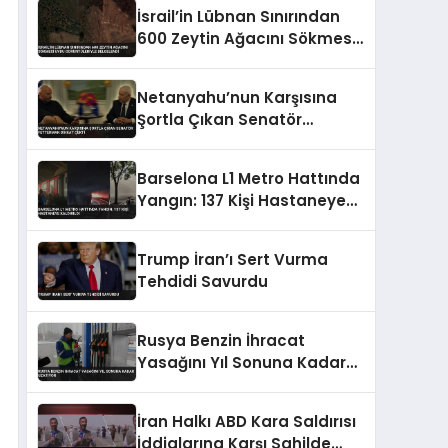
İsrail’in Lübnan Sınırından
600 Zeytin Ağacını Sökmesi
Uydu Görüntüleriyle
Belgelendi
Netanyahu’nun Karşısına
Şortla Çıkan Senatör
Fetterman Dikkat Çekti
Barselona L1 Metro Hattında
Yangın: 137 Kişi Hastaneye
Kaldırıldı
Trump İran’ı Sert Vurma
Tehdidi Savurdu
Rusya Benzin İhracat
Yasağını Yıl Sonuna Kadar
Uzatıyor
İran Halkı ABD Kara Saldırısı
İddialarına Karşı Sahilde