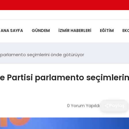
ANA SAYFA
GÜNDEM
İZMIR HABERLERI
EĞITIM
EK
si parlamento seçimlerini önde götürüyor
me Partisi parlamento seçimleri
0 Yorum Yapıldı
Paylaş