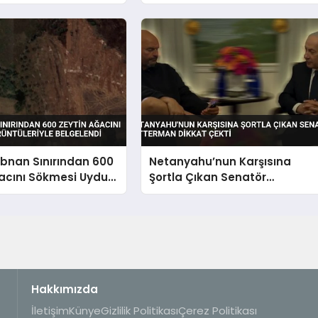
Yalvarıyorlar’
Lübnan Sınırından 600
Netanyahu’nun Karşısına
acını Sökmesi Uydu
Şortla Çıkan Senatör
riyle Belgelendi
Fetterman Dikkat Çekti
Hakkımızda
İletişim
Künye
Gizlilik Politikası
Çerez Politikası