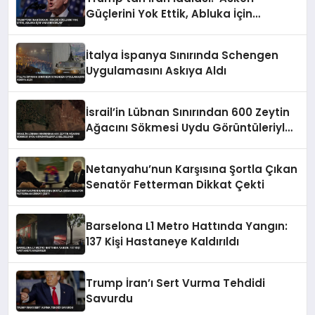
Güçlerini Yok Ettik, Abluka İçin
Yalvarıyorlar’
İtalya İspanya Sınırında Schengen
Uygulamasını Askıya Aldı
İsrail’in Lübnan Sınırından 600 Zeytin
Ağacını Sökmesi Uydu Görüntüleriyle
Belgelendi
Netanyahu’nun Karşısına Şortla Çıkan
Senatör Fetterman Dikkat Çekti
Barselona L1 Metro Hattında Yangın:
137 Kişi Hastaneye Kaldırıldı
Trump İran’ı Sert Vurma Tehdidi
Savurdu