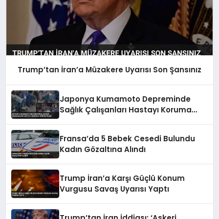
Trump’tan İran’a Müzakere Uyarısı Son Şansınız
Japonya Kumamoto Depreminde
Sağlık Çalışanları Hastayı Koruma
Görüntüleri
Fransa’da 5 Bebek Cesedi Bulundu
Kadın Gözaltına Alındı
Trump İran’a Karşı Güçlü Konum
Vurgusu Savaş Uyarısı Yaptı
Trump’tan İran İddiası: ‘Askeri