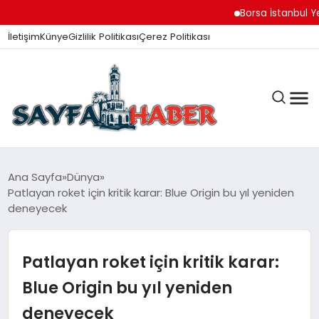
Borsa İstanbul Yeni Gü
İletişim
Künye
Gizlilik Politikası
Çerez Politikası
ANA SAYFA
Ana Sayfa
Dünya
Patlayan roket için kritik karar: Blue Origin bu yıl yeniden
deneyecek
GÜNDEM
Patlayan roket için kritik karar:
İZMIR HABERLERI
Blue Origin bu yıl yeniden
deneyecek