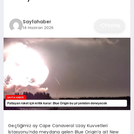
EĞITIM
Sayfahaber
Paylaş
14 Haziran 2026
EKONOMI
SAĞLIK
SPOR
YAŞAM
DIĞER
Geçtiğimiz ay Cape Canaveral Uzay Kuvvetleri
İstasyonu’nda meydana gelen Blue Origin’a ait New