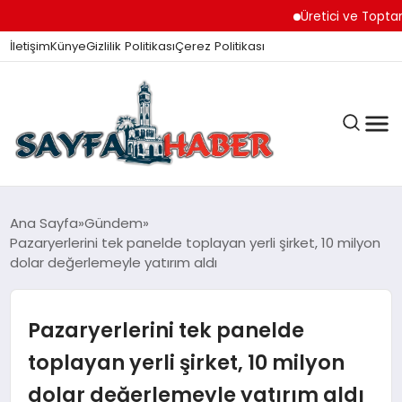
Üretici ve Toptancılar D
İletişim
Künye
Gizlilik Politikası
Çerez Politikası
ANA SAYFA
Ana Sayfa
Gündem
Pazaryerlerini tek panelde toplayan yerli şirket, 10 milyon
dolar değerlemeyle yatırım aldı
GÜNDEM
Pazaryerlerini tek panelde
İZMIR HABERLERI
toplayan yerli şirket, 10 milyon
dolar değerlemeyle yatırım aldı