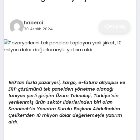
EĞITIM
haberci
Paylaş
30 Aralık 2024
EKONOMI
SAĞLIK
SPOR
160
’
tan fazla pazaryeri, kargo, e-fatura altyapısı
ve
ERP
çözümünü tek panelden y
ö
netme olanağı
tanıyan yerli girişim
Ü
züm Teknoloji, Türkiye’nin
YAŞAM
yenilenmiş ürün sekt
ö
r liderlerinden biri olan
Senatech’in Y
ö
netim Kurulu Başkanı Abdulhakim
Çeliker’den 10 milyon dolar değerlemeyle yatırı
m
ald
ı.
DIĞER