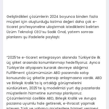
Geliştirdikleri çözümlerin 2024 boyunca binden fazla
müşteri için oluşturduğu katma değeri daha çok e-
ticaret profesyoneline ulaştırmak istediklerini belirten
Üzüm Teknoloji CEO’su Sadık Önal, yatırım sonrası
planlarını şu ifadelerle paylaştı:
“2025’te e-ticaret entegrasyon alanında Türkiye’de ilk
üç şirket arasında konumlanmayı hedefliyoruz. Ayrıca
Türkiye’de altyapısını kurarak devreye aldığımız
Fulfillment çözümümüzün ABD pazarında satışı
konusunda üç şirketle prensip anlaşmasına vardık. ABD
ve Birleşik Krallık’ta iş ortaklığı görüşmelerini
sürdürürken, 2025’te iş modelimizi yurt dışı pazarlarda
müşterilerin hizmetine sunmayı planlıyoruz.
Çözümlerimizi özellikle ABD, Birleşik Krallık ve Avrupa
pazarına uyumlu hale getirerek, e-ihracat yapmak
isteyen Türk ve yabancı müşterilere hizmet vermeyi