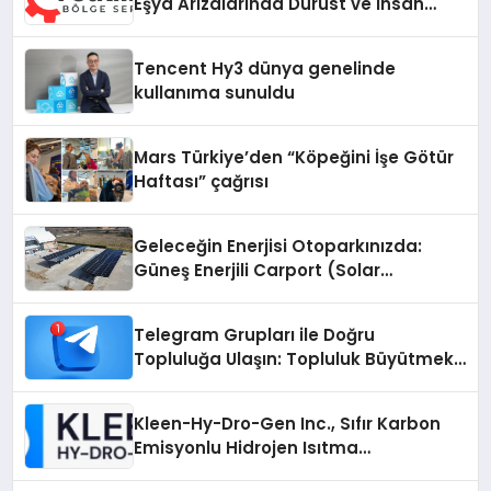
Eşya Arızalarında Dürüst ve İnsan
Odaklı Destek
Tencent Hy3 dünya genelinde
kullanıma sunuldu
Mars Türkiye’den “Köpeğini İşe Götür
Haftası” çağrısı
Geleceğin Enerjisi Otoparkınızda:
Güneş Enerjili Carport (Solar
Otopark) Nedir?
Telegram Grupları ile Doğru
Topluluğa Ulaşın: Topluluk Büyütmek
İsteyenlere Telegram Dizinleri
Kleen-Hy-Dro-Gen Inc., Sıfır Karbon
Emisyonlu Hidrojen Isıtma
Teknolojisinde ISO ve TSSA