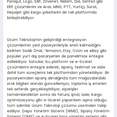
Paraşüt, Logo, SAP, Zirvenet, Nebim, Dia, Sentez gibi
ERP çözümlerini ve Aras, MNG, PTT, Yurtiçi, Sürat,
Hepsijet gibi kargo şirketlerini de tek platformda
birleştirebiliyor.
Üzüm Teknoloji’nin geliştirdiği entegrasyon
çözümlerinin yerli pazaryerleriyle sınırlı kalmadığını
belirten Sadık Önal, “Amazon, Etsy, Ozon ve eBay gibi
popüler yurt dışı pazaryerleri de panelimize entegre
edilebiliyor. Satıcılar, bu platform ve e-ticaret
çözümlerini entegre ederek, sipariş, teslimat ve iade
dahil tüm süreçlerini tek platformdan yönetebiliyor. Bir
pazaryerinden sipariş alındığında tüm mağazalardaki
stok bilgileri anında güncelleniyor, toplama iş emirleri
tek seferde gerçekleştiriliyor, siparişler
tamamlandıktan sonra da fatura, iptal, iade, kargo
optimizasyonu gibi e-ticaret yapanların aşina olduğu
tüm adımlar Üzüm Teknoloji çözümü üzerinden takip
ediliyor. Depo Yönetim Sistemi (WMS), Sipariş Yönetim
Sistemi (OMS) ve e-ticaret bayi yönetim sistemi gibi