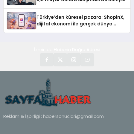
Türkiye’den küresel pazara: ShopinX,
dijital ekonomi ile gerçek dünya
alışverişini bir araya getirmeyi
hedefliyor
İzmir' de Haberin Doğru Adresi
Reklam & İşbirliği :
habersonuclari@gmail.com