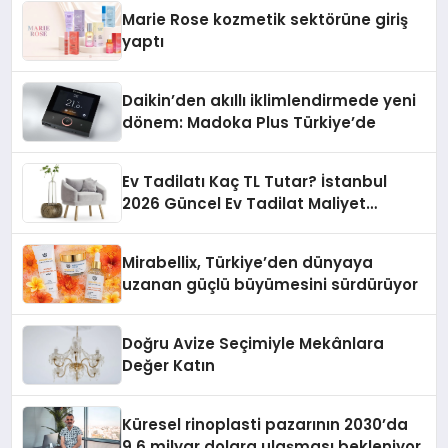
Düzenleyici Onaylarını Aldı
Marie Rose kozmetik sektörüne giriş
yaptı
Daikin’den akıllı iklimlendirmede yeni
dönem: Madoka Plus Türkiye’de
Ev Tadilatı Kaç TL Tutar? İstanbul
2026 Güncel Ev Tadilat Maliyet
Rehberi
Mirabellix, Türkiye’den dünyaya
uzanan güçlü büyümesini sürdürüyor
Doğru Avize Seçimiyle Mekânlara
Değer Katın
Küresel rinoplasti pazarının 2030’da
9,6 milyar dolara ulaşması bekleniyor