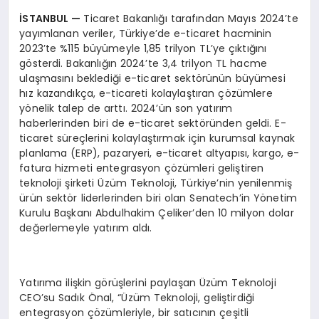
İSTANBUL
—
Ticaret Bakanlığı tarafından Mayıs 2024’te
yayımlanan veriler, Türkiye’de e-ticaret hacminin
2023’te %115 büyümeyle 1,85 trilyon TL’ye çıktığını
gösterdi. Bakanlığın 2024’te 3,4 trilyon TL hacme
ulaşmasını beklediği e-ticaret sektörünün büyümesi
hız kazandıkça, e-ticareti kolaylaştıran çözümlere
yönelik talep de arttı. 2024’ün son yatırım
haberlerinden biri de e-ticaret sektöründen geldi. E-
ticaret süreçlerini kolaylaştırmak için kurumsal kaynak
planlama (ERP), pazaryeri, e-ticaret altyapısı, kargo, e-
fatura hizmeti entegrasyon çözümleri geliştiren
teknoloji şirketi Üzüm Teknoloji, Türkiye’nin yenilenmiş
ürün sektör liderlerinden biri olan Senatech’in Yönetim
Kurulu Başkanı Abdulhakim Çeliker’den 10 milyon dolar
değerlemeyle yatırım aldı.
Yatırıma ilişkin görüşlerini paylaşan Üzüm Teknoloji
CEO’su Sadık Önal, “Üzüm Teknoloji, geliştirdiği
entegrasyon çözümleriyle, bir satıcının çeşitli