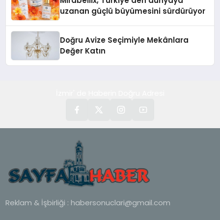
Mirabellix, Türkiye’den dünyaya
uzanan güçlü büyümesini sürdürüyor
Doğru Avize Seçimiyle Mekânlara
Değer Katın
İzmir' de Haberin Doğru Adresi
Reklam & İşbirliği :
habersonuclari@gmail.com