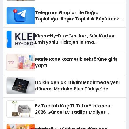
Otopark) Nedir?
Telegram Grupları ile Doğru
Topluluğa Ulaşın: Topluluk Büyütmek
İsteyenlere Telegram Dizinleri
Kleen-Hy-Dro-Gen Inc., Sıfır Karbon
Emisyonlu Hidrojen Isıtma
Teknolojisinde ISO ve TSSA
Düzenleyici Onaylarını Aldı
Marie Rose kozmetik sektörüne giriş
yaptı
Daikin’den akıllı iklimlendirmede yeni
dönem: Madoka Plus Türkiye’de
Ev Tadilatı Kaç TL Tutar? İstanbul
2026 Güncel Ev Tadilat Maliyet
Rehberi