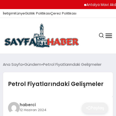
Antalya Mavi Akdeniz İn
İletişim
Künye
Gizlilik Politikası
Çerez Politikası
ANA SAYFA
Ana Sayfa
Gündem
Petrol Fiyatlarındaki Gelişmeler
Petrol Fiyatlarındaki Gelişmeler
GÜNDEM
İZMIR HABERLERI
haberci
Paylaş
12 Haziran 2024