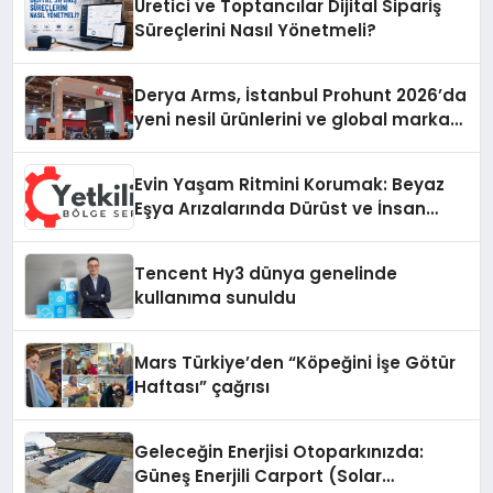
Üretici ve Toptancılar Dijital Sipariş
Süreçlerini Nasıl Yönetmeli?
Derya Arms, İstanbul Prohunt 2026’da
yeni nesil ürünlerini ve global marka
vizyonunu sergiledi
Evin Yaşam Ritmini Korumak: Beyaz
Eşya Arızalarında Dürüst ve İnsan
Odaklı Destek
Tencent Hy3 dünya genelinde
kullanıma sunuldu
Mars Türkiye’den “Köpeğini İşe Götür
Haftası” çağrısı
Geleceğin Enerjisi Otoparkınızda:
Güneş Enerjili Carport (Solar