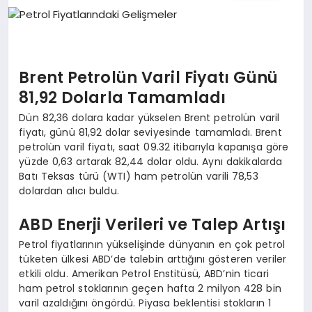
EĞITIM
EKONOMI
Brent Petrolün Varil Fiyatı Günü
81,92 Dolarla Tamamladı
SAĞLIK
Dün 82,36 dolara kadar yükselen Brent petrolün varil
fiyatı, günü 81,92 dolar seviyesinde tamamladı. Brent
petrolün varil fiyatı, saat 09.32 itibarıyla kapanışa göre
yüzde 0,63 artarak 82,44 dolar oldu. Aynı dakikalarda
SPOR
Batı Teksas türü (WTI) ham petrolün varili 78,53
dolardan alıcı buldu.
ABD Enerji Verileri ve Talep Artışı
YAŞAM
Petrol fiyatlarının yükselişinde dünyanın en çok petrol
tüketen ülkesi ABD’de talebin arttığını gösteren veriler
DIĞER
etkili oldu. Amerikan Petrol Enstitüsü, ABD’nin ticari
ham petrol stoklarının geçen hafta 2 milyon 428 bin
varil azaldığını öngördü. Piyasa beklentisi stokların 1