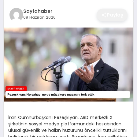
EĞITIM
Sayfahaber
Paylaş
09 Haziran 2026
EKONOMI
SAĞLIK
SPOR
YAŞAM
İran Cumhurbaşkanı Pezeşkiyan, ABD merkezli X
DIĞER
şirketinin sosyal medya platformundaki hesabından
ulusal güvenlik ve halkın huzurunu öncelikli tuttuklarını
belirterek bir açıklama yaptı. Pezeşkiyan, İran milletinin