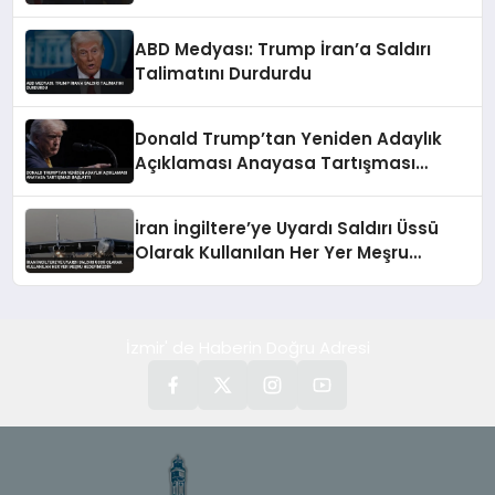
ABD Medyası: Trump İran’a Saldırı
Talimatını Durdurdu
Donald Trump’tan Yeniden Adaylık
Açıklaması Anayasa Tartışması
Başlattı
İran İngiltere’ye Uyardı Saldırı Üssü
Olarak Kullanılan Her Yer Meşru
Hedefimizdir
İzmir' de Haberin Doğru Adresi