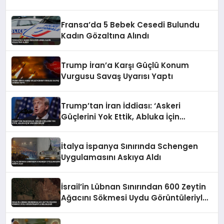
Fransa’da 5 Bebek Cesedi Bulundu
Kadın Gözaltına Alındı
Trump İran’a Karşı Güçlü Konum
Vurgusu Savaş Uyarısı Yaptı
Trump’tan İran İddiası: ‘Askeri
Güçlerini Yok Ettik, Abluka İçin
Yalvarıyorlar’
İtalya İspanya Sınırında Schengen
Uygulamasını Askıya Aldı
İsrail’in Lübnan Sınırından 600 Zeytin
Ağacını Sökmesi Uydu Görüntüleriyle
Belgelendi