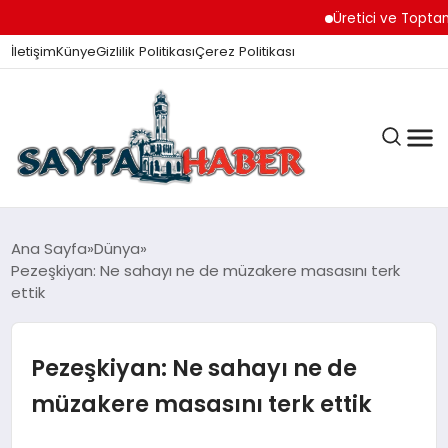
Üretici ve Toptancılar D
İletişim
Künye
Gizlilik Politikası
Çerez Politikası
ANA SAYFA
Ana Sayfa
Dünya
Pezeşkiyan: Ne sahayı ne de müzakere masasını terk
ettik
GÜNDEM
Pezeşkiyan: Ne sahayı ne de
İZMIR HABERLERI
müzakere masasını terk ettik