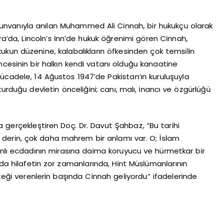
vanıyla anılan Muhammed Ali Cinnah, bir hukukçu olarak
ndra’da, Lincoln’s Inn’de hukuk öğrenimi gören Cinnah,
kun düzenine, kalabalıkların öfkesinden çok temsilin
cesinin bir halkın kendi vatanı olduğu kanaatine
mücadele, 14 Ağustos 1947’de Pakistan’ın kuruluşuyla
 kurduğu devletin önceliğini; canı, malı, inancı ve özgürlüğü
a gerçekleştiren Doç. Dr. Davut Şahbaz, “Bu tarihi
a derin, çok daha mahrem bir anlamı var. O; İslam
anlı ecdadının mirasına daima koruyucu ve hürmetkar bir
nda hilafetin zor zamanlarında, Hint Müslümanlarının
steği verenlerin başında Cinnah geliyordu” ifadelerinde