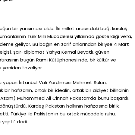
luğun bir yansıması oldu. İki millet arasındaki bağ, kuruluş
slümanlarının Türk Millî Mücadelesi yıllarında gösterdiği vefa,
ndeme geliyor. Bu bağın en zarif anlarından biriyse 4 Mart
kelçisi, şair-diplomat Yahya Kemal Beyatlı, güven
ırasının bugün Rami Kütüphanesi’nde, bir kültür ve
 yeniden tazeliyor.
u yapan İstanbul Vali Yardımcısı Mehmet Sülün,
 bir hafızanın, ortak bir idealin, ortak bir aidiyet bilincinin
-i Azam) Muhammed Ali Cinnah Pakistan’da bunu başardı.
önüştürdü. Kardeş Pakistan halkının hafızasına birlik,
tti. Türkiye ile Pakistan’ın bu ortak mücadele ruhu,
i yaptı” dedi.