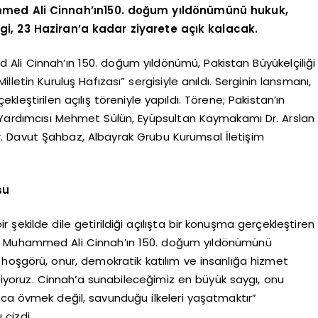
ammed Ali Cinnah’ın150. doğum yıldönümünü hukuk,
gi, 23 Haziran’a kadar ziyarete açık kalacak.
li Cinnah’ın 150. doğum yıldönümü, Pakistan Büyükelçiliği
lletin Kuruluş Hafızası” sergisiyle anıldı. Serginin lansmanı,
leştirilen açılış töreniyle yapıldı. Törene; Pakistan’ın
i Yardımcısı Mehmet Sülün, Eyüpsultan Kaymakamı Dr. Arslan
Dr. Davut Şahbaz, Albayrak Grubu Kurumsal İletişim
su
 şekilde dile getirildiği açılışta bir konuşma gerçekleştiren
m Muhammed Ali Cinnah’ın 150. doğum yıldönümünü
hoşgörü, onur, demokratik katılım ve insanlığa hizmet
 ediyoruz. Cinnah’a sunabileceğimiz en büyük saygı, onu
zca övmek değil, savunduğu ilkeleri yaşatmaktır”
 çizdi.