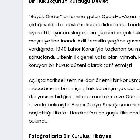
Bir Hukukçunun Kurduğu Devlet
“Büyük Önder” anlamına gelen Quaid-e-Azam un
çıktığı yolda bir devletin kurucu lideri oldu. Lo
siyaseti boyunca sloganların gücünden çok huku
meşruiyetine inandı. Adil temsilin yegâne güven
vardığında, 1940 Lahor Kararı’yla taçlanan bu 
sonuçlandı. Ülkenin ilk genel valisi olan Cinnah,
koruyan bir hukuk düzeni olarak tarif etmişti.
Açılışta tarihsel zemine dair önemli bir konuşm
mücadelenin bizim için, Türk kalbi için çok dah
dünyasının birliğine, hilafet merkezine ve Osm
nazarla bakmıştır. Birinci Dünya Savaşı sonrası
başlattığı Hilafet Hareketi’ne en güçlü fikri de
bulundu.
Fotoğraflarla Bir Kuruluş Hikâyesi