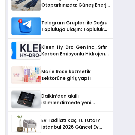
Otoparkınızda: Güneş Enerjili
Carport (Solar Otopark)
Nedir?
Telegram Grupları ile Doğru
Topluluğa Ulaşın: Topluluk
Büyütmek İsteyenlere
Telegram Dizinleri
Kleen-Hy-Dro-Gen Inc., Sıfır
Karbon Emisyonlu Hidrojen
Isıtma Teknolojisinde ISO ve
TSSA Düzenleyici Onaylarını
Marie Rose kozmetik
Aldı
sektörüne giriş yaptı
Daikin’den akıllı
iklimlendirmede yeni
dönem: Madoka Plus
Türkiye’de
Ev Tadilatı Kaç TL Tutar?
İstanbul 2026 Güncel Ev
Tadilat Maliyet Rehberi