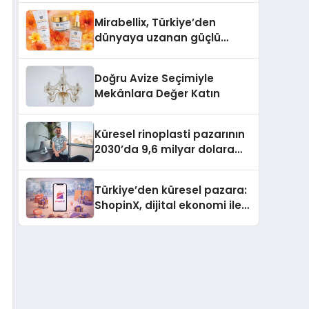
Mirabellix, Türkiye’den
dünyaya uzanan güçlü
büyümesini sürdürüyor
Doğru Avize Seçimiyle
Mekânlara Değer Katın
Küresel rinoplasti pazarının
2030’da 9,6 milyar dolara
ulaşması bekleniyor
Türkiye’den küresel pazara:
ShopinX, dijital ekonomi ile
gerçek dünya alışverişini bir
araya getirmeyi hedefliyor