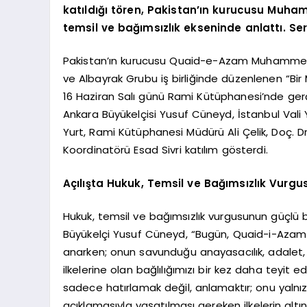
katıldığı tören, Pakistan’ın kurucusu Muh
temsil ve bağımsızlık ekseninde anlattı. Ser
Pakistan’ın kurucusu Quaid-e-Azam Muhammed A
ve Albayrak Grubu iş birliğinde düzenlenen “Bir Mi
16 Haziran Salı günü Rami Kütüphanesi’nde gerçek
Ankara Büyükelçisi Yusuf Cüneyd, İstanbul Val
Yurt, Rami Kütüphanesi Müdürü Ali Çelik, Doç. 
Koordinatörü Esad Sivri katılım gösterdi.
Açılışta Hukuk, Temsil ve Bağımsızlık Vurgu
Hukuk, temsil ve bağımsızlık vurgusunun güçlü bir
Büyükelçi Yusuf Cüneyd, “Bugün, Quaid-i-Aza
anarken; onun savunduğu anayasacılık, adalet, 
ilkelerine olan bağlılığımızı bir kez daha teyit
sadece hatırlamak değil, anlamaktır; onu yalnı
açıklamasıyla yaşatılması gereken ilkelerin altını