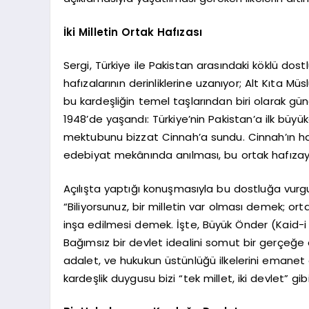
İki Milletin Ortak Hafızası
Sergi, Türkiye ile Pakistan arasındaki köklü dost
hafızalarının derinliklerine uzanıyor; Alt Kıta Mü
bu kardeşliğin temel taşlarından biri olarak gü
1948’de yaşandı: Türkiye’nin Pakistan’a ilk büyü
mektubunu bizzat Cinnah’a sundu. Cinnah’ın hat
edebiyat mekânında anılması, bu ortak hafızayı
Açılışta yaptığı konuşmasıyla bu dostluğa vurg
“Biliyorsunuz, bir milletin var olması demek; ortak
inşa edilmesi demek. İşte, Büyük Önder (Kaid
Bağımsız bir devlet idealini somut bir gerçeğe d
adalet, ve hukukun üstünlüğü ilkelerini emanet e
kardeşlik duygusu bizi “tek millet, iki devlet” gib