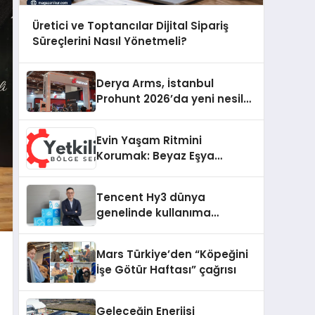
Üretici ve Toptancılar Dijital Sipariş
Süreçlerini Nasıl Yönetmeli?
Derya Arms, İstanbul
Prohunt 2026’da yeni nesil
ürünlerini ve global marka
vizyonunu sergiledi
Evin Yaşam Ritmini
Korumak: Beyaz Eşya
Arızalarında Dürüst ve İnsan
Odaklı Destek
Tencent Hy3 dünya
genelinde kullanıma
sunuldu
Mars Türkiye’den “Köpeğini
İşe Götür Haftası” çağrısı
Geleceğin Enerjisi