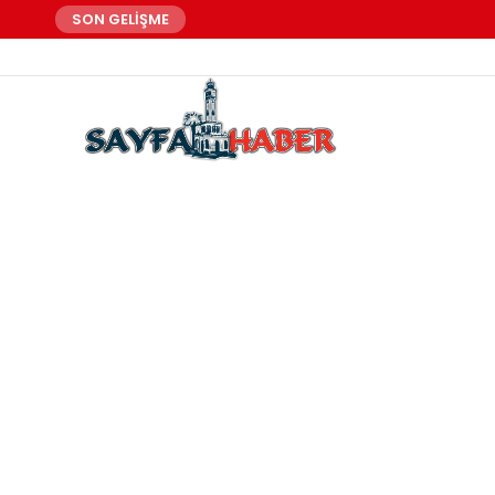
SON GELİŞME