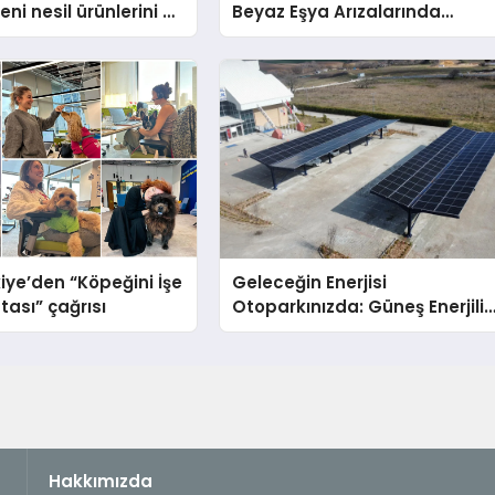
ni nesil ürünlerini ve
Beyaz Eşya Arızalarında
arka vizyonunu
Dürüst ve İnsan Odaklı Deste
iye’den “Köpeğini İşe
Geleceğin Enerjisi
tası” çağrısı
Otoparkınızda: Güneş Enerjili
Carport (Solar Otopark)
Nedir?
Hakkımızda