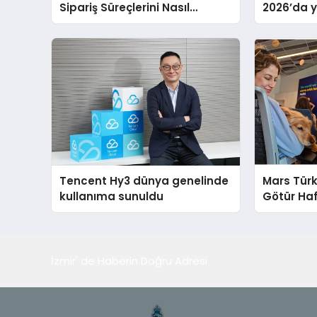
Sipariş Süreçlerini Nasıl
2026’da ye
Yönetmeli?
global m
sergiledi
Tencent Hy3 dünya genelinde
Mars Türk
kullanıma sunuldu
Götür Haf
İzmir' de Haberin Doğru Adresi