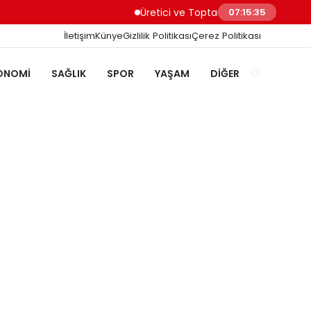
Üretici ve Toptancılar Dijital Sipariş Süreçler
07:15:36
İletişim
Künye
Gizlilik Politikası
Çerez Politikası
ONOMI
SAĞLIK
SPOR
YAŞAM
DIĞER