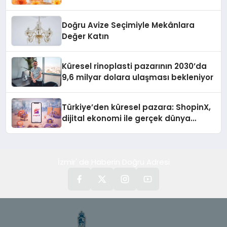
Doğru Avize Seçimiyle Mekânlara
Değer Katın
Küresel rinoplasti pazarının 2030’da
9,6 milyar dolara ulaşması bekleniyor
Türkiye’den küresel pazara: ShopinX,
dijital ekonomi ile gerçek dünya
alışverişini bir araya getirmeyi
hedefliyor
İzmir' de Haberin Doğru Adresi