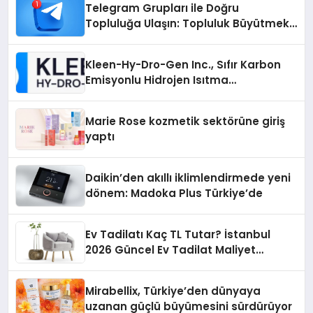
Telegram Grupları ile Doğru
Topluluğa Ulaşın: Topluluk Büyütmek
İsteyenlere Telegram Dizinleri
Kleen-Hy-Dro-Gen Inc., Sıfır Karbon
Emisyonlu Hidrojen Isıtma
Teknolojisinde ISO ve TSSA
Düzenleyici Onaylarını Aldı
Marie Rose kozmetik sektörüne giriş
yaptı
Daikin’den akıllı iklimlendirmede yeni
dönem: Madoka Plus Türkiye’de
Ev Tadilatı Kaç TL Tutar? İstanbul
2026 Güncel Ev Tadilat Maliyet
Rehberi
Mirabellix, Türkiye’den dünyaya
uzanan güçlü büyümesini sürdürüyor