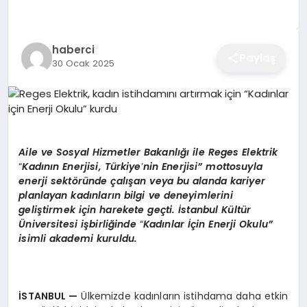
EĞITIM
haberci
Paylaş
30 Ocak 2025
EKONOMI
SAĞLIK
Aile ve Sosyal Hizmetler Bakanlığı
ile Reges Elektrik
SPOR
“
Kadının Enerjisi, Türkiye
’
nin Enerjisi” mottosuyla
enerji sekt
ö
ründe çalışan veya bu alanda kariyer
planlayan kadınların bilgi ve deneyimlerini
geliştirmek için harekete geç
ti.
İstanbul Kültür
YAŞAM
Ü
niversitesi işbirliğinde
“
Kadınlar İçin Enerji Okulu”
isimli akademi kuruldu.
DIĞER
İSTANBUL
—
Ülkemizde kadınların istihdama daha etkin