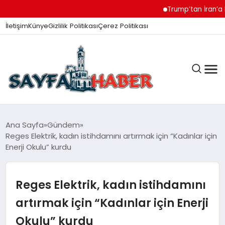
Trump’tan İran’a Müzak
İletişim
Künye
Gizlilik Politikası
Çerez Politikası
ANA SAYFA
Ana Sayfa
Gündem
Reges Elektrik, kadın istihdamını artırmak için “Kadınlar için
Enerji Okulu” kurdu
GÜNDEM
Reges Elektrik, kadın istihdamını
İZMIR HABERLERI
artırmak için “Kadınlar için Enerji
Okulu” kurdu