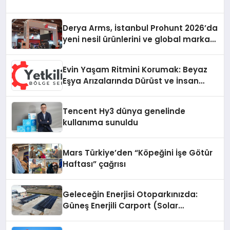
Derya Arms, İstanbul Prohunt 2026’da
yeni nesil ürünlerini ve global marka
vizyonunu sergiledi
Evin Yaşam Ritmini Korumak: Beyaz
Eşya Arızalarında Dürüst ve İnsan
Odaklı Destek
Tencent Hy3 dünya genelinde
kullanıma sunuldu
Mars Türkiye’den “Köpeğini İşe Götür
Haftası” çağrısı
Geleceğin Enerjisi Otoparkınızda:
Güneş Enerjili Carport (Solar
Otopark) Nedir?