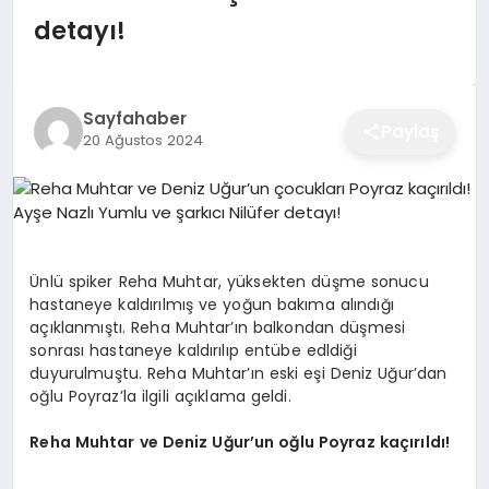
EĞITIM
detayı!
EKONOMI
Sayfahaber
Paylaş
20 Ağustos 2024
SAĞLIK
SPOR
Ünlü spiker Reha Muhtar, yüksekten düşme sonucu
hastaneye kaldırılmış ve yoğun bakıma alındığı
açıklanmıştı. Reha Muhtar’ın balkondan düşmesi
YAŞAM
sonrası hastaneye kaldırılıp entübe edldiği
duyurulmuştu. Reha Muhtar’ın eski eşi Deniz Uğur’dan
oğlu Poyraz’la ilgili açıklama geldi.
DIĞER
Reha Muhtar ve Deniz Uğur’un oğlu Poyraz kaçırıldı!