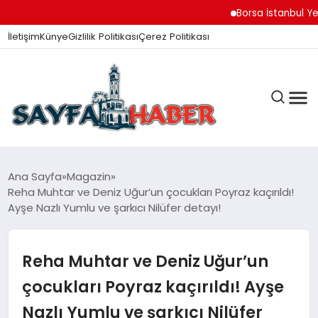
Borsa İstanbul Yeni
İletişim
Künye
Gizlilik Politikası
Çerez Politikası
ANA SAYFA
Ana Sayfa
Magazin
Reha Muhtar ve Deniz Uğur’un çocukları Poyraz kaçırıldı!
Ayşe Nazlı Yumlu ve şarkıcı Nilüfer detayı!
GÜNDEM
Reha Muhtar ve Deniz Uğur’un
İZMIR HABERLERI
çocukları Poyraz kaçırıldı! Ayşe
Nazlı Yumlu ve şarkıcı Nilüfer