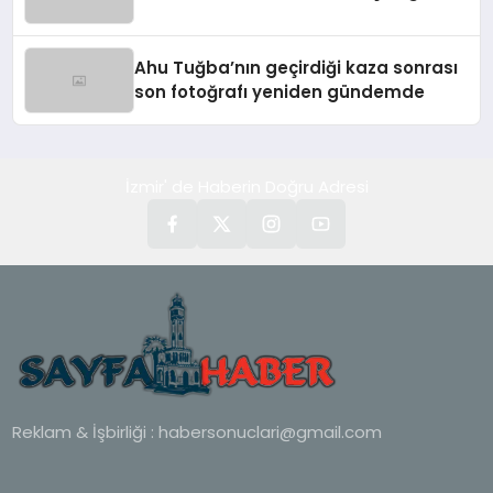
Ahu Tuğba’nın geçirdiği kaza sonrası
son fotoğrafı yeniden gündemde
İzmir' de Haberin Doğru Adresi
Reklam & İşbirliği :
habersonuclari@gmail.com