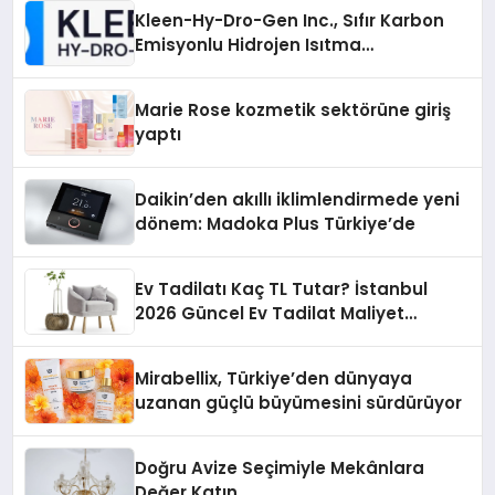
Kleen-Hy-Dro-Gen Inc., Sıfır Karbon
Emisyonlu Hidrojen Isıtma
Teknolojisinde ISO ve TSSA
Düzenleyici Onaylarını Aldı
Marie Rose kozmetik sektörüne giriş
yaptı
Daikin’den akıllı iklimlendirmede yeni
dönem: Madoka Plus Türkiye’de
Ev Tadilatı Kaç TL Tutar? İstanbul
2026 Güncel Ev Tadilat Maliyet
Rehberi
Mirabellix, Türkiye’den dünyaya
uzanan güçlü büyümesini sürdürüyor
Doğru Avize Seçimiyle Mekânlara
Değer Katın