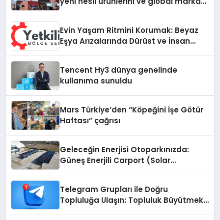
yeni nesil ürünlerini ve global marka
vizyonunu sergiledi
Evin Yaşam Ritmini Korumak: Beyaz
Eşya Arızalarında Dürüst ve İnsan
Odaklı Destek
Tencent Hy3 dünya genelinde
kullanıma sunuldu
Mars Türkiye’den “Köpeğini İşe Götür
Haftası” çağrısı
Geleceğin Enerjisi Otoparkınızda:
Güneş Enerjili Carport (Solar
Otopark) Nedir?
Telegram Grupları ile Doğru
Topluluğa Ulaşın: Topluluk Büyütmek
İsteyenlere Telegram Dizinleri