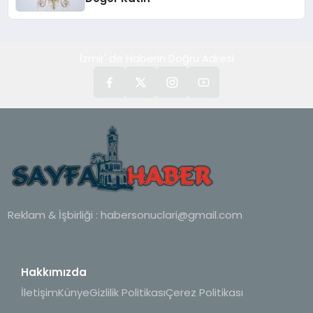
İzmir' de Haberin Doğru Adresi
Reklam & İşbirliği :
habersonuclari@gmail.com
Hakkımızda
İletişim
Künye
Gizlilik Politikası
Çerez Politikası