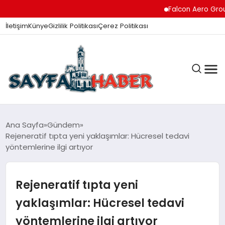
Falcon Aero Group, Hav
İletişim
Künye
Gizlilik Politikası
Çerez Politikası
ANA SAYFA
Ana Sayfa
Gündem
Rejeneratif tıpta yeni yaklaşımlar: Hücresel tedavi
yöntemlerine ilgi artıyor
GÜNDEM
Rejeneratif tıpta yeni
İZMIR HABERLERI
yaklaşımlar: Hücresel tedavi
yöntemlerine ilgi artıyor