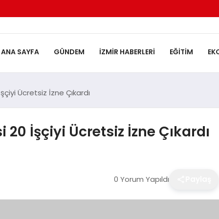
ANA SAYFA
GÜNDEM
İZMIR HABERLERI
EĞITIM
EK
şçiyi Ücretsiz İzne Çıkardı
 20 İşçiyi Ücretsiz İzne Çıkardı
0 Yorum Yapıldı
Paylaş