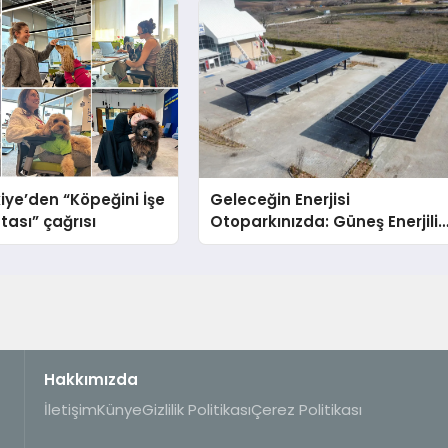
iye’den “Köpeğini İşe
Geleceğin Enerjisi
tası” çağrısı
Otoparkınızda: Güneş Enerjili
Carport (Solar Otopark)
Nedir?
Hakkımızda
İletişim
Künye
Gizlilik Politikası
Çerez Politikası