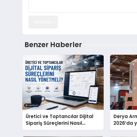
Gönder
Benzer Haberler
Üretici ve Toptancılar Dijital
Derya Arm
Sipariş Süreçlerini Nasıl
2026’da ye
Yönetmeli?
global m
sergiledi