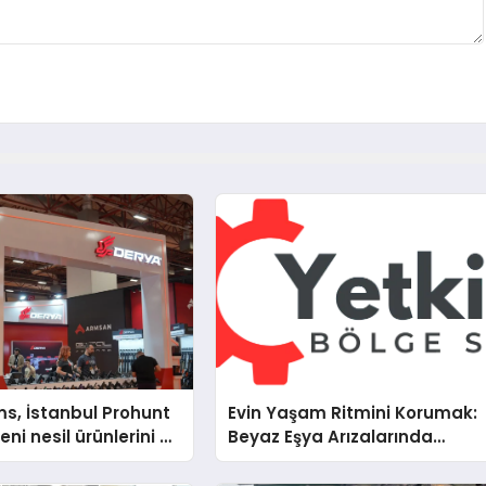
s, İstanbul Prohunt
Evin Yaşam Ritmini Korumak:
ni nesil ürünlerini ve
Beyaz Eşya Arızalarında
arka vizyonunu
Dürüst ve İnsan Odaklı Deste