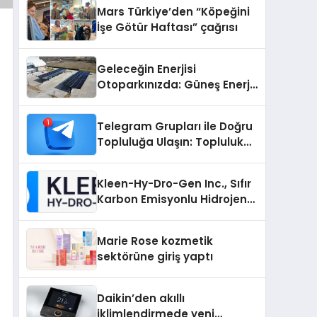
Mars Türkiye’den “Köpeğini
İşe Götür Haftası” çağrısı
Geleceğin Enerjisi
Otoparkınızda: Güneş Enerjili
Carport (Solar Otopark)
Nedir?
Telegram Grupları ile Doğru
Topluluğa Ulaşın: Topluluk
Büyütmek İsteyenlere
Telegram Dizinleri
Kleen-Hy-Dro-Gen Inc., Sıfır
Karbon Emisyonlu Hidrojen
Isıtma Teknolojisinde ISO ve
TSSA Düzenleyici Onaylarını
Marie Rose kozmetik
Aldı
sektörüne giriş yaptı
Daikin’den akıllı
iklimlendirmede yeni