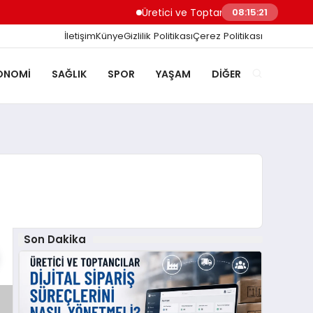
Üretici ve Toptancılar Dijital Sipariş Süre
08:15:22
İletişim
Künye
Gizlilik Politikası
Çerez Politikası
ONOMI
SAĞLIK
SPOR
YAŞAM
DIĞER
Son Dakika