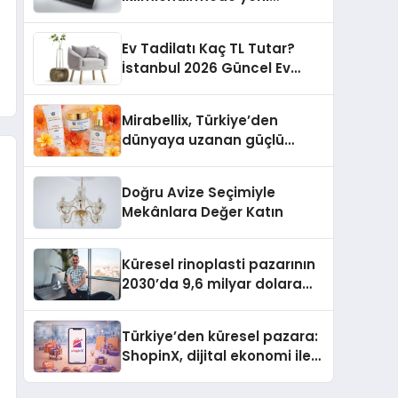
dönem: Madoka Plus
Türkiye’de
Ev Tadilatı Kaç TL Tutar?
İstanbul 2026 Güncel Ev
Tadilat Maliyet Rehberi
Mirabellix, Türkiye’den
dünyaya uzanan güçlü
büyümesini sürdürüyor
Doğru Avize Seçimiyle
Mekânlara Değer Katın
Küresel rinoplasti pazarının
2030’da 9,6 milyar dolara
ulaşması bekleniyor
Türkiye’den küresel pazara:
ShopinX, dijital ekonomi ile
gerçek dünya alışverişini bir
araya getirmeyi hedefliyor