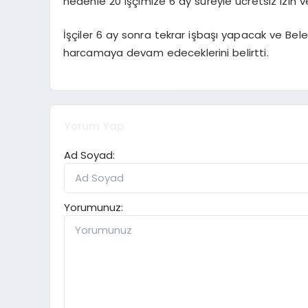
nedenle 20 işçimize 6 ay süreyle ücretsiz izin ve
İşçiler 6 ay sonra tekrar işbaşı yapacak ve Bel
harcamaya devam edeceklerini belirtti.
Yorum Yap
Ad Soyad:
Yorumunuz: