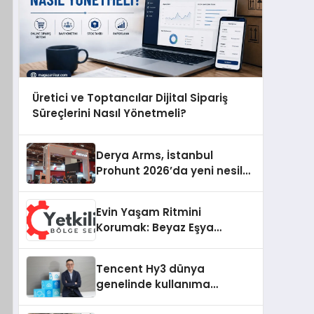
Üretici ve Toptancılar Dijital Sipariş
Süreçlerini Nasıl Yönetmeli?
Derya Arms, İstanbul
Prohunt 2026’da yeni nesil
ürünlerini ve global marka
vizyonunu sergiledi
Evin Yaşam Ritmini
Korumak: Beyaz Eşya
Arızalarında Dürüst ve İnsan
Odaklı Destek
Tencent Hy3 dünya
genelinde kullanıma
sunuldu