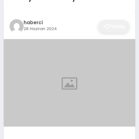
EĞITIM
haberci
Paylaş
28 Haziran 2024
EKONOMI
SAĞLIK
SPOR
YAŞAM
DIĞER