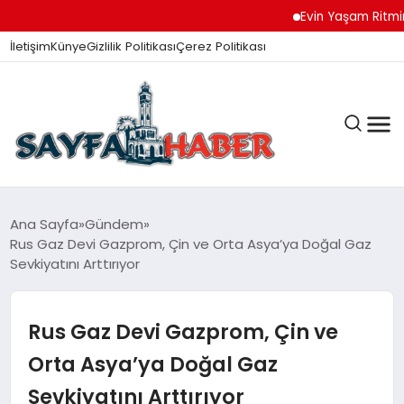
Evin Yaşam Ritmini Ko
İletişim
Künye
Gizlilik Politikası
Çerez Politikası
ANA SAYFA
Ana Sayfa
Gündem
Rus Gaz Devi Gazprom, Çin ve Orta Asya’ya Doğal Gaz
Sevkiyatını Arttırıyor
GÜNDEM
Rus Gaz Devi Gazprom, Çin ve
İZMIR HABERLERI
Orta Asya’ya Doğal Gaz
Sevkiyatını Arttırıyor