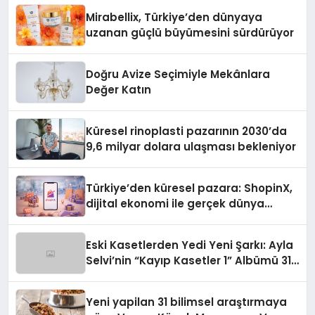
Mirabellix, Türkiye’den dünyaya
uzanan güçlü büyümesini sürdürüyor
Doğru Avize Seçimiyle Mekânlara
Değer Katın
Küresel rinoplasti pazarının 2030’da
9,6 milyar dolara ulaşması bekleniyor
Türkiye’den küresel pazara: ShopinX,
dijital ekonomi ile gerçek dünya
alışverişini bir araya getirmeyi
hedefliyor
Eski Kasetlerden Yedi Yeni Şarkı: Ayla
Selvi’nin “Kayıp Kasetler 1” Albümü 31
Temmuz’da Çıktı
Yeni yapilan 31 bilimsel araştırmaya