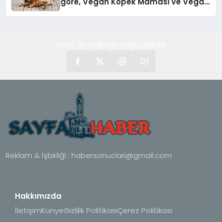
göre, Vegan Köpek Maması ve Vegan
Kedi Mamasının İyi Sindirildiğini
Ortaya Koydu
İzmir' de Haberin Doğru Adresi
Reklam & İşbirliği :
habersonuclari@gmail.com
Hakkımızda
İletişim
Künye
Gizlilik Politikası
Çerez Politikası