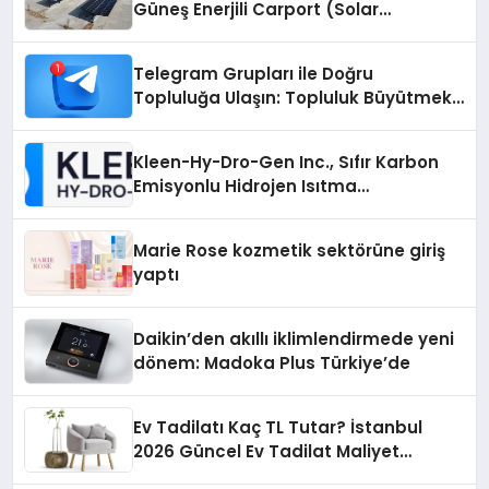
Güneş Enerjili Carport (Solar
Otopark) Nedir?
Telegram Grupları ile Doğru
Topluluğa Ulaşın: Topluluk Büyütmek
İsteyenlere Telegram Dizinleri
Kleen-Hy-Dro-Gen Inc., Sıfır Karbon
Emisyonlu Hidrojen Isıtma
Teknolojisinde ISO ve TSSA
Düzenleyici Onaylarını Aldı
Marie Rose kozmetik sektörüne giriş
yaptı
Daikin’den akıllı iklimlendirmede yeni
dönem: Madoka Plus Türkiye’de
Ev Tadilatı Kaç TL Tutar? İstanbul
2026 Güncel Ev Tadilat Maliyet
Rehberi