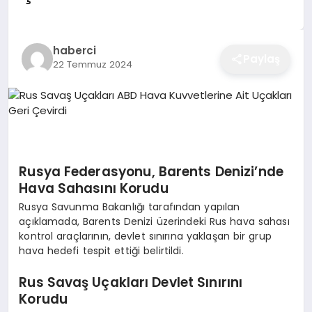
EĞITIM
haberci
Paylaş
22 Temmuz 2024
EKONOMI
SAĞLIK
SPOR
Rusya Federasyonu, Barents Denizi’nde
Hava Sahasını Korudu
Rusya Savunma Bakanlığı tarafından yapılan
YAŞAM
açıklamada, Barents Denizi üzerindeki Rus hava sahası
kontrol araçlarının, devlet sınırına yaklaşan bir grup
hava hedefi tespit ettiği belirtildi.
DIĞER
Rus Savaş Uçakları Devlet Sınırını
Korudu