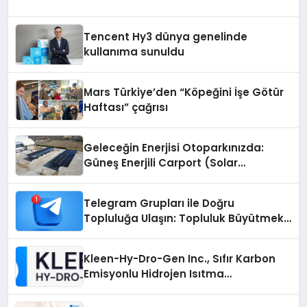
Tencent Hy3 dünya genelinde
kullanıma sunuldu
Mars Türkiye’den “Köpeğini İşe Götür
Haftası” çağrısı
Geleceğin Enerjisi Otoparkınızda:
Güneş Enerjili Carport (Solar
Otopark) Nedir?
Telegram Grupları ile Doğru
Topluluğa Ulaşın: Topluluk Büyütmek
İsteyenlere Telegram Dizinleri
Kleen-Hy-Dro-Gen Inc., Sıfır Karbon
Emisyonlu Hidrojen Isıtma
Teknolojisinde ISO ve TSSA
Düzenleyici Onaylarını Aldı