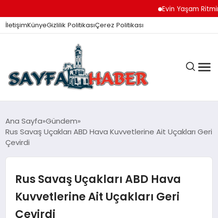
Evin Yaşam Ritmini K
İletişim
Künye
Gizlilik Politikası
Çerez Politikası
ANA SAYFA
Ana Sayfa
Gündem
Rus Savaş Uçakları ABD Hava Kuvvetlerine Ait Uçakları Geri
Çevirdi
GÜNDEM
Rus Savaş Uçakları ABD Hava
İZMIR HABERLERI
Kuvvetlerine Ait Uçakları Geri
Çevirdi