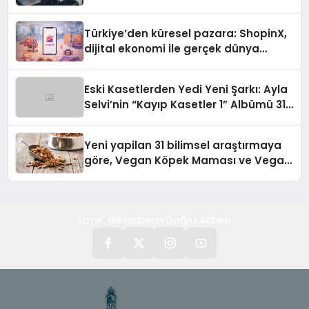
Türkiye’den küresel pazara: ShopinX,
dijital ekonomi ile gerçek dünya
alışverişini bir araya getirmeyi
hedefliyor
Eski Kasetlerden Yedi Yeni Şarkı: Ayla
Selvi’nin “Kayıp Kasetler 1” Albümü 31
Temmuz’da Çıktı
Yeni yapilan 31 bilimsel araştırmaya
göre, Vegan Köpek Maması ve Vegan
Kedi Mamasının İyi Sindirildiğini
Ortaya Koydu
İzmir' de Haberin Doğru Adresi