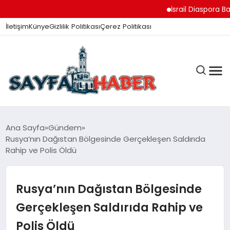
İsrail Diaspora Bakanı
İletişim
Künye
Gizlilik Politikası
Çerez Politikası
ANA SAYFA
Ana Sayfa
Gündem
Rusya’nın Dağıstan Bölgesinde Gerçekleşen Saldırıda
Rahip ve Polis Öldü
GÜNDEM
Rusya’nın Dağıstan Bölgesinde
İZMIR HABERLERI
Gerçekleşen Saldırıda Rahip ve
Polis Öldü