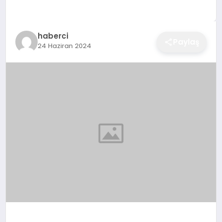
EĞITIM
haberci
Paylaş
24 Haziran 2024
EKONOMI
SAĞLIK
SPOR
YAŞAM
DIĞER