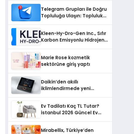
Nedir?
Telegram Grupları ile Doğru
Topluluğa Ulaşın: Topluluk
Büyütmek İsteyenlere
Telegram Dizinleri
Kleen-Hy-Dro-Gen Inc., Sıfır
Karbon Emisyonlu Hidrojen
Isıtma Teknolojisinde ISO ve
TSSA Düzenleyici Onaylarını
Marie Rose kozmetik
Aldı
sektörüne giriş yaptı
Daikin’den akıllı
iklimlendirmede yeni
dönem: Madoka Plus
Türkiye’de
Ev Tadilatı Kaç TL Tutar?
İstanbul 2026 Güncel Ev
Tadilat Maliyet Rehberi
Mirabellix, Türkiye’den