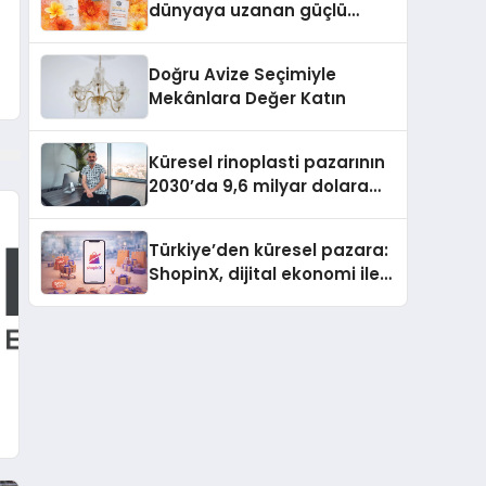
dünyaya uzanan güçlü
büyümesini sürdürüyor
Doğru Avize Seçimiyle
Mekânlara Değer Katın
Küresel rinoplasti pazarının
2030’da 9,6 milyar dolara
ulaşması bekleniyor
Türkiye’den küresel pazara:
ShopinX, dijital ekonomi ile
gerçek dünya alışverişini bir
araya getirmeyi hedefliyor
k