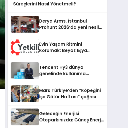
Süreçlerini Nasıl Yönetmeli?
Derya Arms, İstanbul
Prohunt 2026’da yeni nesil
ürünlerini ve global marka
vizyonunu sergiledi
Evin Yaşam Ritmini
Korumak: Beyaz Eşya
Arızalarında Dürüst ve İnsan
Odaklı Destek
Tencent Hy3 dünya
genelinde kullanıma
sunuldu
Mars Türkiye’den “Köpeğini
İşe Götür Haftası” çağrısı
Geleceğin Enerjisi
Otoparkınızda: Güneş Enerjili
Carport (Solar Otopark)