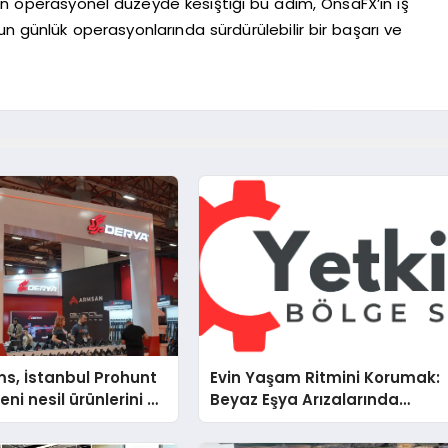
ün operasyonel düzeyde kesiştiği bu adım, OnsaFX’in iş
un günlük operasyonlarında sürdürülebilir bir başarı ve
s, İstanbul Prohunt
Evin Yaşam Ritmini Korumak:
ni nesil ürünlerini ve
Beyaz Eşya Arızalarında
arka vizyonunu
Dürüst ve İnsan Odaklı Deste