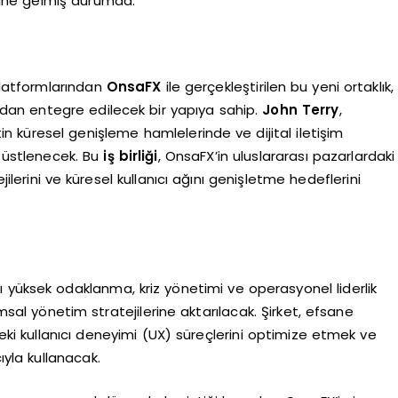
line gelmiş durumda.
platformlarından
OnsaFX
ile gerçekleştirilen bu yeni ortaklık,
udan entegre edilecek bir yapıya sahip.
John Terry
,
n küresel genişleme hamlelerinde ve dijital iletişim
ü üstlenecek. Bu
iş birliği
, OnsaFX’in uluslararası pazarlardaki
ilerini ve küresel kullanıcı ağını genişletme hedeflerini
 yüksek odaklanma, kriz yönetimi ve operasyonel liderlik
umsal yönetim stratejilerine aktarılacak. Şirket, efsane
deki kullanıcı deneyimi (UX) süreçlerini optimize etmek ve
ıyla kullanacak.