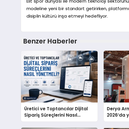
Elit spor dünyası ile modern teknoloji sektörün
modeline yeni bir standart getirirken, platform
disiplin kültürü inşa etmeyi hedefliyor.
Benzer Haberler
Üretici ve Toptancılar Dijital
Derya Arm
Sipariş Süreçlerini Nasıl
2026’da ye
Yönetmeli?
global m
sergiledi