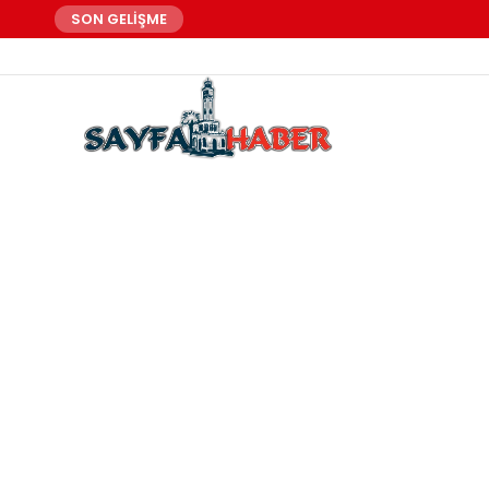
SON GELİŞME