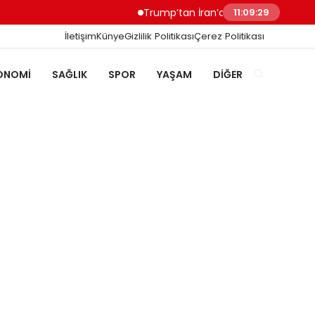
Trump’tan İran’a Müzakere Uyarısı Son Şan
11:09:30
İletişim
Künye
Gizlilik Politikası
Çerez Politikası
ONOMI
SAĞLIK
SPOR
YAŞAM
DIĞER