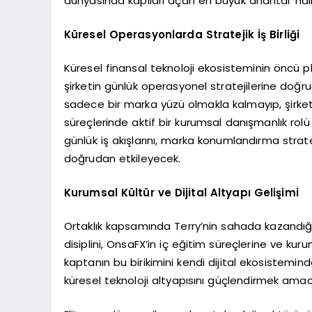
dünyasında kapıları açan en büyük anahtar ha
Küresel Operasyonlarda Stratejik İş Birliği
Küresel finansal teknoloji ekosisteminin öncü 
şirketin günlük operasyonel stratejilerine doğr
sadece bir marka yüzü olmakla kalmayıp, şirketi
süreçlerinde aktif bir kurumsal danışmanlık rol
günlük iş akışlarını, marka konumlandırma stratej
doğrudan etkileyecek.
Kurumsal Kültür ve Dijital Altyapı Gelişimi
Ortaklık kapsamında Terry’nin sahada kazandığı
disiplini, OnsaFX’in iç eğitim süreçlerine ve kur
kaptanın bu birikimini kendi dijital ekosistemin
küresel teknoloji altyapısını güçlendirmek amac