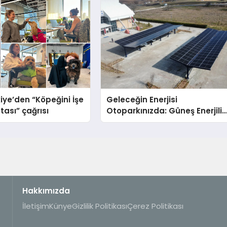
iye’den “Köpeğini İşe
Geleceğin Enerjisi
tası” çağrısı
Otoparkınızda: Güneş Enerjili
Carport (Solar Otopark)
Nedir?
Hakkımızda
İletişim
Künye
Gizlilik Politikası
Çerez Politikası