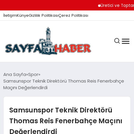
Üretici ve Toptancıl
İletişim
Künye
Gizlilik Politikası
Çerez Politikası
ANA SAYFA
Ana Sayfa
Spor
Samsunspor Teknik Direktörü Thomas Reis Fenerbahçe
Maçını Değerlendirdi
GÜNDEM
Samsunspor Teknik Direktörü
İZMIR HABERLERI
Thomas Reis Fenerbahçe Maçını
Değerlendirdi