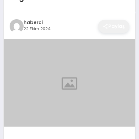
EĞITIM
haberci
Paylaş
22 Ekim 2024
EKONOMI
SAĞLIK
SPOR
YAŞAM
DIĞER