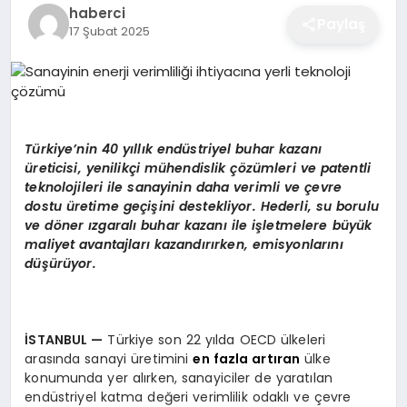
haberci
EĞITIM
Paylaş
17 Şubat 2025
EKONOMI
Türkiye’nin 40 yıllık endüstriyel buhar kazanı
SAĞLIK
üreticisi, yenilikçi mühendislik çözümleri ve patentli
teknolojileri ile sanayinin daha verimli ve çevre
dostu üretime geçişini destekliyor. Hederli, su borulu
SPOR
ve döner ızgaralı buhar kazanı ile işletmelere büyük
maliyet avantajları kazandırırken, emisyonlarını
düşürüyor.
YAŞAM
İSTANBUL
—
Türkiye son 22 yılda OECD ülkeleri
DIĞER
arasında sanayi üretimini
en fazla artıran
ülke
konumunda yer alırken, sanayiciler de yaratılan
endüstriyel katma değeri verimlilik odaklı ve çevre