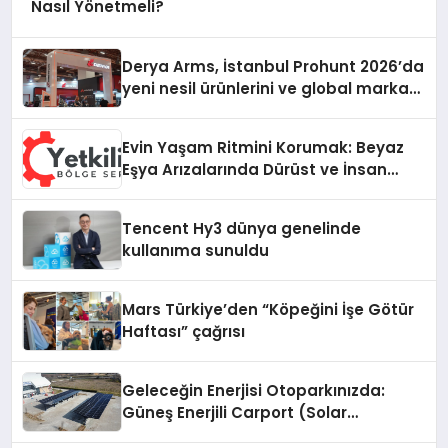
Nasıl Yönetmeli?
Derya Arms, İstanbul Prohunt 2026’da
yeni nesil ürünlerini ve global marka
vizyonunu sergiledi
Evin Yaşam Ritmini Korumak: Beyaz
Eşya Arızalarında Dürüst ve İnsan
Odaklı Destek
Tencent Hy3 dünya genelinde
kullanıma sunuldu
Mars Türkiye’den “Köpeğini İşe Götür
Haftası” çağrısı
Geleceğin Enerjisi Otoparkınızda:
Güneş Enerjili Carport (Solar
Otopark) Nedir?