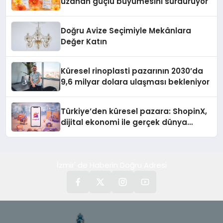
uzanan güçlü büyümesini sürdürüyor
Doğru Avize Seçimiyle Mekânlara
Değer Katın
Küresel rinoplasti pazarının 2030’da
9,6 milyar dolara ulaşması bekleniyor
Türkiye’den küresel pazara: ShopinX,
dijital ekonomi ile gerçek dünya
alışverişini bir araya getirmeyi
hedefliyor
İzmir' de Haberin Doğru Adresi