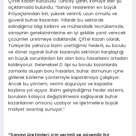
Çiftel Kazan Kurucusu Tuncay Şahin, konuya dair şu
açıklamada bulundu: “Sanayi tesislerinin en büyük
ihtiyaçlarından biri, yüksek verimli, uzun ömürlü ve
güvenli buhar kazanları. Yıllardır bu sektörde
edindiğimiz bilgi birikimi ve mühendislik tecrübemizle,
sanayinin gereksinimlerine en iyi şekilde yanıt verecek
çözümler üretmeye odaklandık. Çiftel Kazan olarak,
Türkiye’de yalnızca bizim ürettiğimiz hederli, su borulu
ve döner ızgaralı buhar kazanıyla sektörün karşılaştığı
en büyük sorunlardan biri olan boru hasarlarını ortadan
kaldırıyoruz. Geleneksel D tipi su borulu kazanlarda
zamanla oluşan boru hasarları, buhar domunun içine
girilerek körleme yöntemiyle kapatılmaya çalışılıyor.
Ancak bu yöntem, verimi düşürüyor ve kapasite
kaybına yol açıyor. Bizim geliştirdiğimiz heder sistemi,
boruların kolayca değiştirilmesini sağlayarak buhar
kazanlarının ömrünü uzatıyor ve işletmelere büyük
maliyet avantajı sunuyor.”
“Sanayi üretimleri için verimli ve güvenilir bir