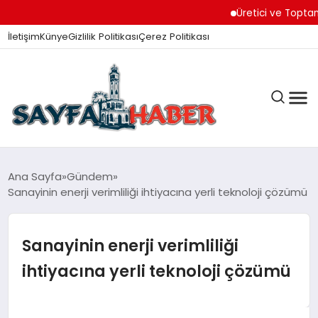
Üretici ve Toptancılar D
İletişim
Künye
Gizlilik Politikası
Çerez Politikası
ANA SAYFA
Ana Sayfa
Gündem
Sanayinin enerji verimliliği ihtiyacına yerli teknoloji çözümü
GÜNDEM
Sanayinin enerji verimliliği
ihtiyacına yerli teknoloji çözümü
İZMIR HABERLERI