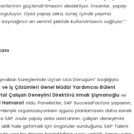
erilerinin güçlendirilmesini destekliyor. İnsanlar, yapay
 sorguluyor. Oysa yapay zeka, süreç içinde yapma
 kaynağının en verimli şekilde kullanılmasını sağlıyor.”
kanı
Kaynakları Süreçlerinde Uçtan Uca Dönüşüm” başlığıyla
t ve İş Çözümleri Genel Müdür Yardımcısı Bülent
jital Çalışan Deneyimi Direktörü Irmak Şişmanoğlu
ve
ol Hamarat
oldu. Panelistler, SAP SuccessFactors yapısının,
mleriyle organizasyonların işgücü planlamasını daha esnek
ıkta SAP Joule yapay zeka asistanının, çalışan deneyimini
a akıllı hale getirmek için öngörüler sunduğuna, SAP Talent
nde yeni bir dönem başlattığına vurgu yapıldı. Yapay zeka