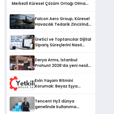
Merkezli Küresel Çözüm Ortağı Olma
Yolunda İlerliyor
Falcon Aero Group, Küresel
Havacılık Tedarik Zincirinde
Türkiye’den Dünyaya
Açılıyor
Üretici ve Toptancılar Dijital
Sipariş Süreçlerini Nasıl
Yönetmeli?
Derya Arms, İstanbul
Prohunt 2026’da yeni nesil
ürünlerini ve global marka
vizyonunu sergiledi
Evin Yaşam Ritmini
Korumak: Beyaz Eşya
Arızalarında Dürüst ve İnsan
Odaklı Destek
Tencent Hy3 dünya
genelinde kullanıma
sunuldu