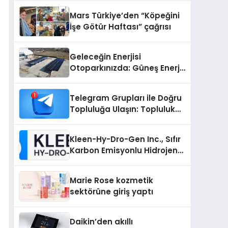
Mars Türkiye’den “Köpeğini
İşe Götür Haftası” çağrısı
Geleceğin Enerjisi
Otoparkınızda: Güneş Enerjili
Carport (Solar Otopark)
Nedir?
Telegram Grupları ile Doğru
Topluluğa Ulaşın: Topluluk
Büyütmek İsteyenlere
Telegram Dizinleri
Kleen-Hy-Dro-Gen Inc., Sıfır
Karbon Emisyonlu Hidrojen
Isıtma Teknolojisinde ISO ve
TSSA Düzenleyici Onaylarını
Marie Rose kozmetik
Aldı
sektörüne giriş yaptı
Daikin’den akıllı