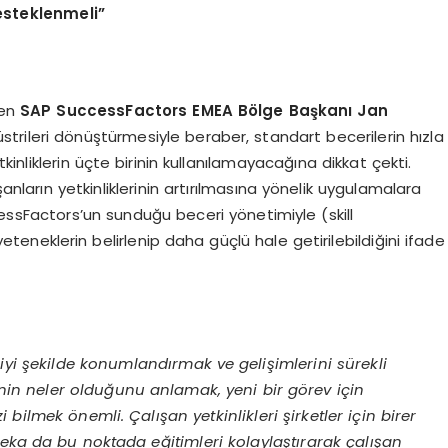
desteklenmeli”
en
SAP SuccessFactors EMEA B
ö
lge Başkanı
Jan
rileri dönüştürmesiyle beraber, standart becerilerin hızla
inliklerin üçte birinin kullanılamayacağına dikkat çekti.
şanların yetkinliklerinin artırılmasına yönelik uygulamalara
essFactors’un sunduğu beceri yönetimiyle (skill
eteneklerin belirlenip daha güçlü hale getirilebildiğini ifade
 iyi şekilde konumlandırmak ve gelişimlerini sürekli
inin neler olduğunu anlamak, yeni bir g
ö
rev i
çin
izi bilmek
ö
nemli. Çalışan yetkinlikleri şirketler için birer
zeka da bu noktada eğitimleri kolaylaştırarak çalışan