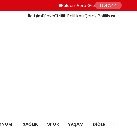
Falcon Aero Group, Havacılıkta Türkiye Me
12:47:45
İletişim
Künye
Gizlilik Politikası
Çerez Politikası
ONOMI
SAĞLIK
SPOR
YAŞAM
DIĞER