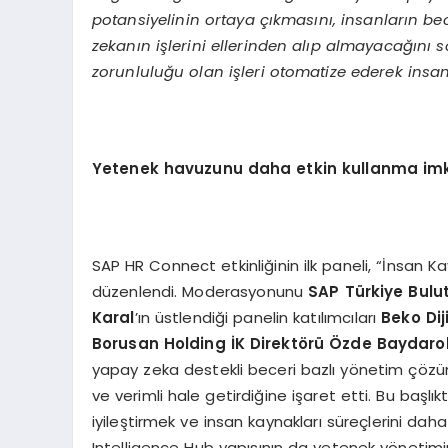
potansiyelinin ortaya çıkmasını, insanların bec
zekanın işlerini ellerinden alıp almayacağını
zorunluluğu olan işleri otomatize ederek insan
Yetenek havuzunu daha etkin kullanma im
SAP HR Connect etkinliğinin ilk paneli, “İnsan 
düzenlendi. Moderasyonunu
SAP Türkiye Bulu
Karal
’ın üstlendiği panelin katılımcıları
Beko Di
Borusan Holding İK Direktörü Özde Baydar
yapay zeka destekli beceri bazlı yönetim çözü
ve verimli hale getirdiğine işaret etti. Bu başl
iyileştirmek ve insan kaynakları süreçlerini dah
Intelligence Hub yapısının da yetenek yönetimi