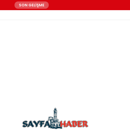
SON GELİŞME