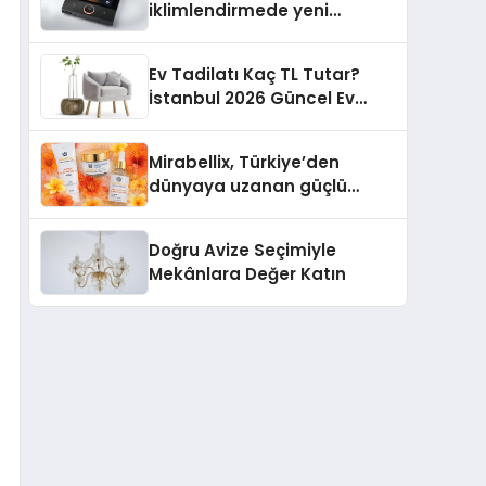
iklimlendirmede yeni
dönem: Madoka Plus
Türkiye’de
Ev Tadilatı Kaç TL Tutar?
İstanbul 2026 Güncel Ev
Tadilat Maliyet Rehberi
Mirabellix, Türkiye’den
dünyaya uzanan güçlü
büyümesini sürdürüyor
Doğru Avize Seçimiyle
Mekânlara Değer Katın