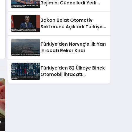
Rejimini Güncelledi Yerli
Üreticiye Koruma
Bakan Bolat Otomotiv
Sektörünü Açıkladı Türkiye
Dünyada 13’üncü Üretim
Üssü Oldu
Türkiye’den Norveç’e İlk Yarı
İhracatı Rekor Kırdı
Türkiye’den 82 Ülkeye Binek
Otomobil İhracatı
Gerçekleşti