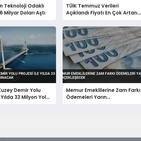
in Teknoloji Odaklı
TÜİK Temmuz Verileri
6 Milyar Doları Aştı
Açıklandı Fiyatı En Çok Artan
Azalan Ürünler Belli Oldu
Kuzey Demir Yolu
Memur Emeklilerine Zam Farkı
e Yılda 33 Milyon Yolcu
Ödemeleri Yarın
k
Gerçekleşecek