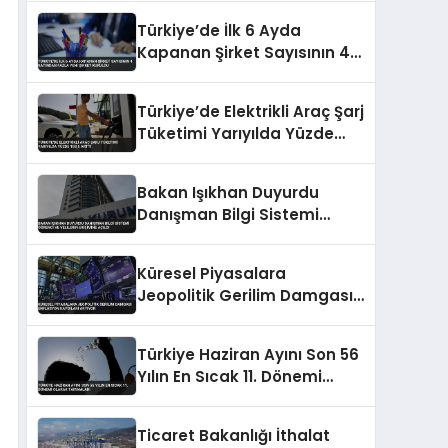
Türkiye’de İlk 6 Ayda
Kapanan Şirket Sayısının 4
Katından Fazla Yeni Şirket
Kuruldu
Türkiye’de Elektrikli Araç Şarj
Tüketimi Yarıyılda Yüzde
153,5 Arttı
Bakan Işıkhan Duyurdu
Danışman Bilgi Sistemi
Öğrenci ve Velilerin Erişimine
Açıldı
Küresel Piyasalara
Jeopolitik Gerilim Damgası
Enflasyon Kaygıları Artıyor
Türkiye Haziran Ayını Son 56
Yılın En Sıcak 11. Dönemi
Olarak Tamamladı
Ticaret Bakanlığı İthalat