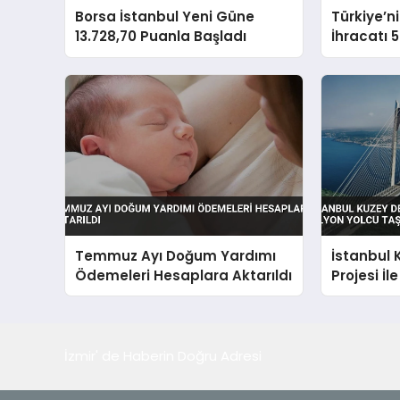
Borsa İstanbul Yeni Güne
Türkiye’n
13.728,70 Puanla Başladı
İhracatı 5
Temmuz Ayı Doğum Yardımı
İstanbul 
Ödemeleri Hesaplara Aktarıldı
Projesi İl
Taşınaca
İzmir' de Haberin Doğru Adresi