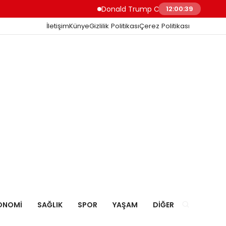
Donald Trump Ceuta’daki Göçmen Girişini “
12:00:40
İletişim
Künye
Gizlilik Politikası
Çerez Politikası
ONOMI
SAĞLIK
SPOR
YAŞAM
DIĞER