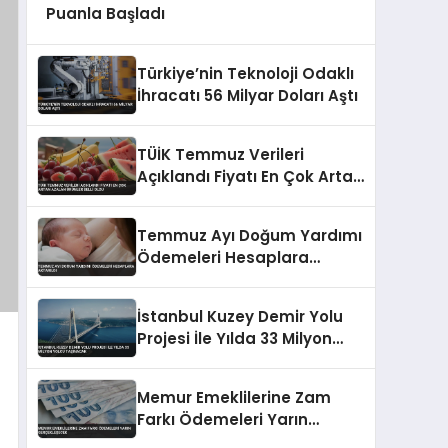
Puanla Başladı
Türkiye’nin Teknoloji Odaklı
İhracatı 56 Milyar Doları Aştı
TÜİK Temmuz Verileri
Açıklandı Fiyatı En Çok Artan
Azalan Ürünler Belli Oldu
Temmuz Ayı Doğum Yardımı
Ödemeleri Hesaplara
Aktarıldı
İstanbul Kuzey Demir Yolu
Projesi İle Yılda 33 Milyon
Yolcu Taşınacak
Memur Emeklilerine Zam
Farkı Ödemeleri Yarın
Gerçekleşecek