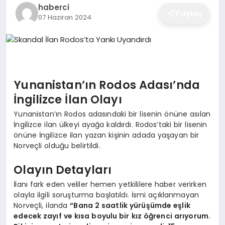
haberci
EĞITIM
Paylaş
07 Haziran 2024
EKONOMI
Yunanistan’ın Rodos Adası’nda
SAĞLIK
İngilizce İlan Olayı
Yunanistan’ın Rodos adasındaki bir lisenin önüne asılan
SPOR
İngilizce ilan ülkeyi ayağa kaldırdı. Rodos’taki bir lisenin
önüne İngilizce ilan yazan kişinin adada yaşayan bir
Norveçli olduğu belirtildi.
YAŞAM
Olayın Detayları
İlanı fark eden veliler hemen yetkililere haber verirken
olayla ilgili soruşturma başlatıldı. İsmi açıklanmayan
DIĞER
Norveçli, ilanda
“Bana 2 saatlik yürüşümde eşlik
edecek zayıf ve kısa boyulu bir kız öğrenci arıyorum.