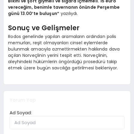
Bikini ve şort giymeli ve sigara içmemeli. 15 euro
vereceğim, benimle tavernanın önünde Perşembe
günü 13.00’te buluşun”
yazılıydı.
Sonuç ve Gelişmeler
Rodos genelinde yapılan aramaların ardından polis
memurları, reşit olmayanları cinsel eylemlerde
bulunmak amacıyla azmettirmekten hakkında dava
açılan Norveçlinin yerini tespit etti. Norveçlinin,
aleyhindeki hükümlerin öngördüğü prosedürü takip
etmek üzere bugün savcılığa getirilmesi bekleniyor.
Yorum Yap
Ad Soyad: