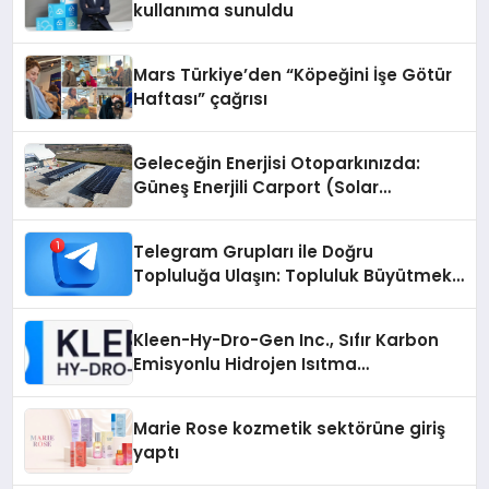
kullanıma sunuldu
Mars Türkiye’den “Köpeğini İşe Götür
Haftası” çağrısı
Geleceğin Enerjisi Otoparkınızda:
Güneş Enerjili Carport (Solar
Otopark) Nedir?
Telegram Grupları ile Doğru
Topluluğa Ulaşın: Topluluk Büyütmek
İsteyenlere Telegram Dizinleri
Kleen-Hy-Dro-Gen Inc., Sıfır Karbon
Emisyonlu Hidrojen Isıtma
Teknolojisinde ISO ve TSSA
Düzenleyici Onaylarını Aldı
Marie Rose kozmetik sektörüne giriş
yaptı