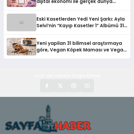
dijital ekonomi ile gerçek dünya
alışverişini bir araya getirmeyi
hedefliyor
Eski Kasetlerden Yedi Yeni Şarkı: Ayla
Selvi’nin “Kayıp Kasetler 1” Albümü 31
Temmuz’da Çıktı
Yeni yapilan 31 bilimsel araştırmaya
göre, Vegan Köpek Maması ve Vegan
Kedi Mamasının İyi Sindirildiğini
Ortaya Koydu
İzmir' de Haberin Doğru Adresi