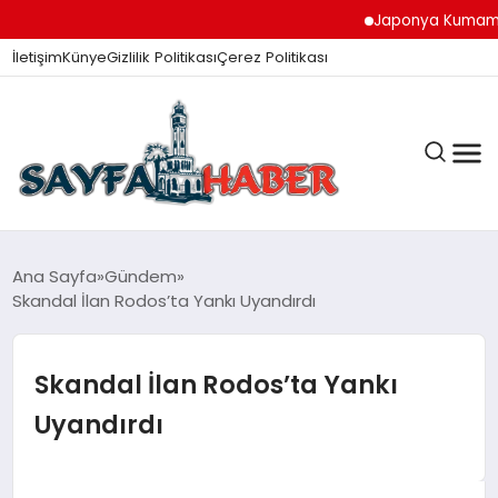
Japonya Kumamoto De
İletişim
Künye
Gizlilik Politikası
Çerez Politikası
ANA SAYFA
Ana Sayfa
Gündem
Skandal İlan Rodos’ta Yankı Uyandırdı
GÜNDEM
Skandal İlan Rodos’ta Yankı
Uyandırdı
İZMIR HABERLERI