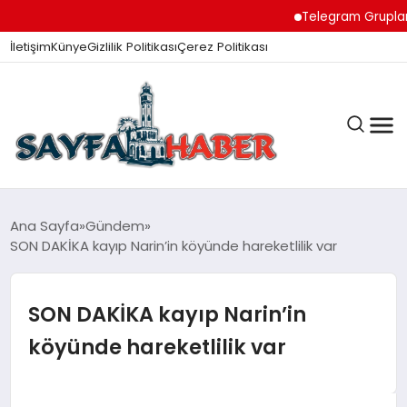
Telegram Grupları ile
İletişim
Künye
Gizlilik Politikası
Çerez Politikası
ANA SAYFA
Ana Sayfa
Gündem
SON DAKİKA kayıp Narin’in köyünde hareketlilik var
GÜNDEM
SON DAKİKA kayıp Narin’in
köyünde hareketlilik var
İZMIR HABERLERI