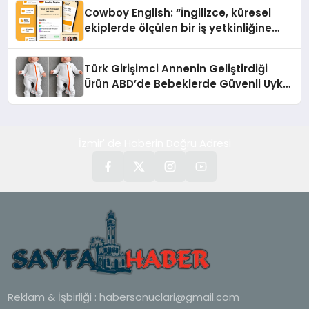
Cowboy English: “İngilizce, küresel
ekiplerde ölçülen bir iş yetkinliğine
dönüşüyor”
Türk Girişimci Annenin Geliştirdiği
Ürün ABD’de Bebeklerde Güvenli Uyku
Standardına Yeni Bir Bakış Açısı
Getiriyor.
İzmir' de Haberin Doğru Adresi
Reklam & İşbirliği :
habersonuclari@gmail.com