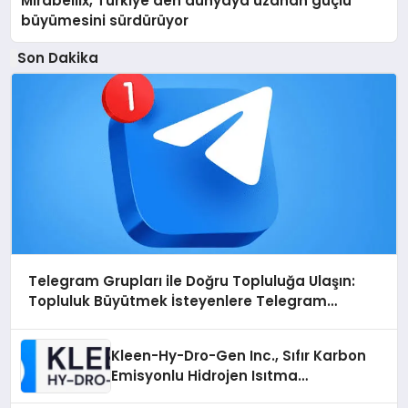
Mirabellix, Türkiye’den dünyaya uzanan güçlü
büyümesini sürdürüyor
Son Dakika
Telegram Grupları ile Doğru Topluluğa Ulaşın:
Topluluk Büyütmek İsteyenlere Telegram
Dizinleri
Kleen-Hy-Dro-Gen Inc., Sıfır Karbon
Emisyonlu Hidrojen Isıtma
Teknolojisinde ISO ve TSSA