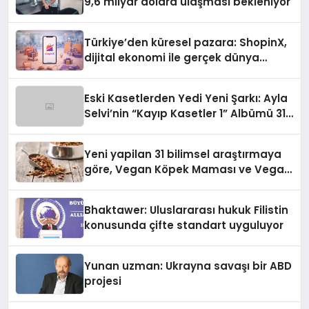
9,6 milyar dolara ulaşması bekleniyor
Türkiye’den küresel pazara: ShopinX,
dijital ekonomi ile gerçek dünya
alışverişini bir araya getirmeyi
hedefliyor
Eski Kasetlerden Yedi Yeni Şarkı: Ayla
Selvi’nin “Kayıp Kasetler 1” Albümü 31
Temmuz’da Çıktı
Yeni yapilan 31 bilimsel araştırmaya
göre, Vegan Köpek Maması ve Vegan
Kedi Mamasının İyi Sindirildiğini
Ortaya Koydu
Bhaktawer: Uluslararası hukuk Filistin
konusunda çifte standart uyguluyor
Yunan uzman: Ukrayna savaşı bir ABD
projesi