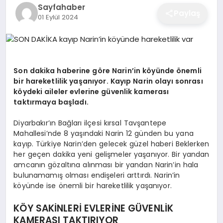
Sayfahaber
EĞITIM
Paylaş
01 Eylül 2024
EKONOMI
Son dakika haberine göre Narin’in köyünde önemli
bir hareketlilik yaşanıyor. Kayıp Narin olayı sonrası
SAĞLIK
köydeki aileler evlerine güvenlik kamerası
taktırmaya başladı.
SPOR
Diyarbakır’ın Bağları ilçesi kırsal Tavşantepe
Mahallesi’nde 8 yaşındaki Narin 12 günden bu yana
kayıp. Türkiye Narin’den gelecek güzel haberi Beklerken
her geçen dakika yeni gelişmeler yaşanıyor. Bir yandan
YAŞAM
amcanın gözaltına alınması bir yandan Narin’in hala
bulunamamış olması endişeleri arttırdı. Narin’in
köyünde ise önemli bir hareketlilik yaşanıyor.
DIĞER
KÖY SAKİNLERİ EVLERİNE GÜVENLİK
KAMERASI TAKTIRIYOR