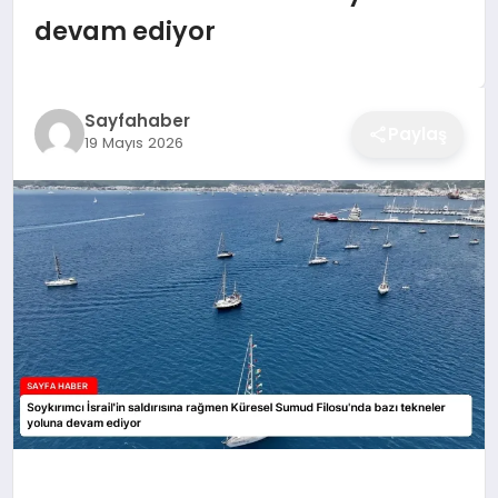
EĞITIM
devam ediyor
EKONOMI
Sayfahaber
Paylaş
19 Mayıs 2026
SAĞLIK
SPOR
YAŞAM
DIĞER