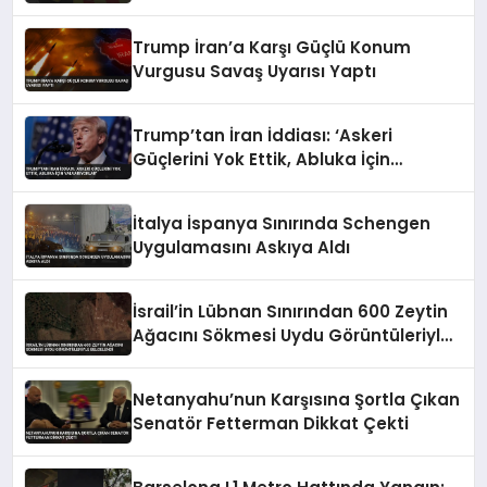
Trump İran’a Karşı Güçlü Konum
Vurgusu Savaş Uyarısı Yaptı
Trump’tan İran İddiası: ‘Askeri
Güçlerini Yok Ettik, Abluka İçin
Yalvarıyorlar’
İtalya İspanya Sınırında Schengen
Uygulamasını Askıya Aldı
İsrail’in Lübnan Sınırından 600 Zeytin
Ağacını Sökmesi Uydu Görüntüleriyle
Belgelendi
Netanyahu’nun Karşısına Şortla Çıkan
Senatör Fetterman Dikkat Çekti