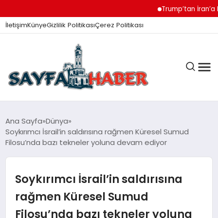
Trump’tan İran’a Müza
İletişim
Künye
Gizlilik Politikası
Çerez Politikası
ANA SAYFA
Ana Sayfa
Dünya
Soykırımcı İsrail’in saldırısına rağmen Küresel Sumud
Filosu’nda bazı tekneler yoluna devam ediyor
GÜNDEM
Soykırımcı İsrail’in saldırısına
İZMIR HABERLERI
rağmen Küresel Sumud
Filosu’nda bazı tekneler yoluna