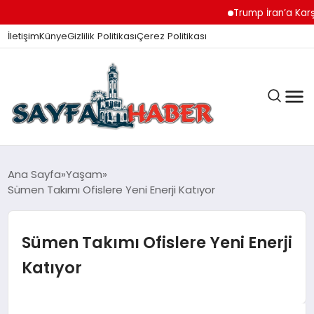
Trump İran’a Karşı G
İletişim
Künye
Gizlilik Politikası
Çerez Politikası
ANA SAYFA
Ana Sayfa
Yaşam
Sümen Takımı Ofislere Yeni Enerji Katıyor
GÜNDEM
Sümen Takımı Ofislere Yeni Enerji
Katıyor
İZMIR HABERLERI