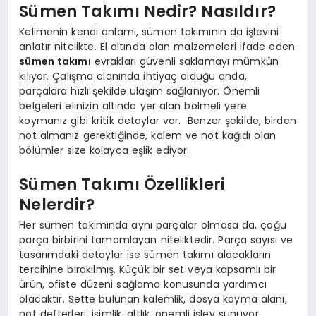
Sümen Takımı Nedir? Nasıldır?
Kelimenin kendi anlamı, sümen takımının da işlevini
anlatır nitelikte. El altında olan malzemeleri ifade eden
sümen takımı
evrakları güvenli saklamayı mümkün
kılıyor. Çalışma alanında ihtiyaç olduğu anda,
parçalara hızlı şekilde ulaşım sağlanıyor. Önemli
belgeleri elinizin altında yer alan bölmeli yere
koymanız gibi kritik detaylar var. Benzer şekilde, birden
not almanız gerektiğinde, kalem ve not kağıdı olan
bölümler size kolayca eşlik ediyor.
Sümen Takımı Özellikleri
Nelerdir?
Her sümen takımında aynı parçalar olmasa da, çoğu
parça birbirini tamamlayan niteliktedir. Parça sayısı ve
tasarımdaki detaylar ise sümen takımı alacakların
tercihine bırakılmış. Küçük bir set veya kapsamlı bir
ürün, ofiste düzeni sağlama konusunda yardımcı
olacaktır. Sette bulunan kalemlik, dosya koyma alanı,
not defterleri, isimlik, altlık, önemli işlev sunuyor.