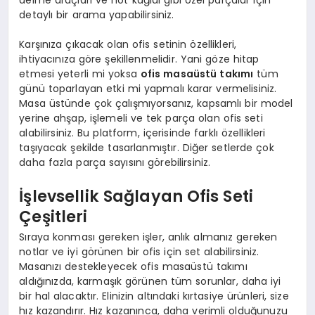
delme araçları ve not kağıdı gibi özel parçalar için
detaylı bir arama yapabilirsiniz.
Karşınıza çıkacak olan ofis setinin özellikleri,
ihtiyacınıza göre şekillenmelidir. Yani göze hitap
etmesi yeterli mi yoksa
ofis masaüstü takımı
tüm
günü toparlayan etki mi yapmalı karar vermelisiniz.
Masa üstünde çok çalışmıyorsanız, kapsamlı bir model
yerine ahşap, işlemeli ve tek parça olan ofis seti
alabilirsiniz. Bu platform, içerisinde farklı özellikleri
taşıyacak şekilde tasarlanmıştır. Diğer setlerde çok
daha fazla parça sayısını görebilirsiniz.
İşlevsellik Sağlayan Ofis Seti
Çeşitleri
Sıraya konması gereken işler, anlık almanız gereken
notlar ve iyi görünen bir ofis için set alabilirsiniz.
Masanızı destekleyecek ofis masaüstü takımı
aldığınızda, karmaşık görünen tüm sorunlar, daha iyi
bir hal alacaktır. Elinizin altındaki kırtasiye ürünleri, size
hız kazandırır. Hız kazanınca, daha verimli olduğunuzu