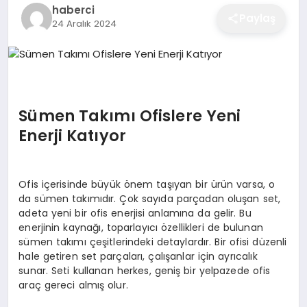
haberci
EĞITIM
Paylaş
24 Aralık 2024
EKONOMI
Sümen Takımı Ofislere Yeni
SAĞLIK
Enerji Katıyor
SPOR
Ofis içerisinde büyük önem taşıyan bir ürün varsa, o
da sümen takımıdır. Çok sayıda parçadan oluşan set,
adeta yeni bir ofis enerjisi anlamına da gelir. Bu
YAŞAM
enerjinin kaynağı, toparlayıcı özellikleri de bulunan
sümen takımı çeşitlerindeki detaylardır. Bir ofisi düzenli
hale getiren set parçaları, çalışanlar için ayrıcalık
DIĞER
sunar. Seti kullanan herkes, geniş bir yelpazede ofis
araç gereci almış olur.