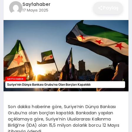
Sayfahaber
EĞITIM
Paylaş
17 Mayıs 2025
EKONOMI
SAĞLIK
SPOR
YAŞAM
Son dakika haberine göre, Suriye’nin Dünya Bankası
Grubu’na olan borçları kapatıldı. Bankadan yapılan
DIĞER
açıklamaya göre, Suriye’nin Uluslararası Kalkınma
Birliği’ne (IDA) olan 15,5 milyon dolarlık borcu 12 Mayıs
itibarıyla ödendi.