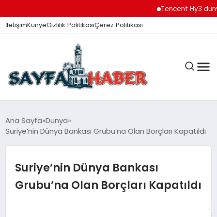
Tencent Hy3 dünya gen
İletişim
Künye
Gizlilik Politikası
Çerez Politikası
ANA SAYFA
Ana Sayfa
Dünya
Suriye’nin Dünya Bankası Grubu’na Olan Borçları Kapatıldı
GÜNDEM
Suriye’nin Dünya Bankası
Grubu’na Olan Borçları Kapatıldı
İZMIR HABERLERI