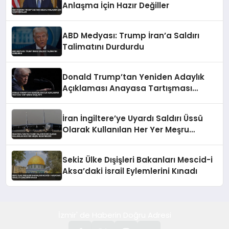
Anlaşma İçin Hazır Değiller
ABD Medyası: Trump İran’a Saldırı
Talimatını Durdurdu
Donald Trump’tan Yeniden Adaylık
Açıklaması Anayasa Tartışması
Başlattı
İran İngiltere’ye Uyardı Saldırı Üssü
Olarak Kullanılan Her Yer Meşru
Hedefimizdir
Sekiz Ülke Dışişleri Bakanları Mescid-i
Aksa’daki İsrail Eylemlerini Kınadı
İzmir' de Haberin Doğru Adresi