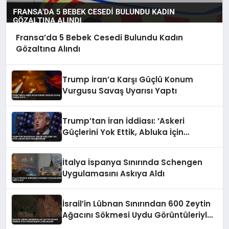
Fransa’da 5 Bebek Cesedi Bulundu Kadın
Gözaltına Alındı
Trump İran’a Karşı Güçlü Konum
Vurgusu Savaş Uyarısı Yaptı
Trump’tan İran İddiası: ‘Askeri
Güçlerini Yok Ettik, Abluka İçin
Yalvarıyorlar’
İtalya İspanya Sınırında Schengen
Uygulamasını Askıya Aldı
İsrail’in Lübnan Sınırından 600 Zeytin
Ağacını Sökmesi Uydu Görüntüleriyle
Belgelendi