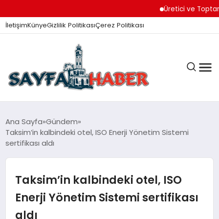
Üretici ve Toptancılar D
İletişim
Künye
Gizlilik Politikası
Çerez Politikası
ANA SAYFA
Ana Sayfa
Gündem
Taksim’in kalbindeki otel, ISO Enerji Yönetim Sistemi
sertifikası aldı
GÜNDEM
Taksim’in kalbindeki otel, ISO
İZMIR HABERLERI
Enerji Yönetim Sistemi sertifikası
aldı