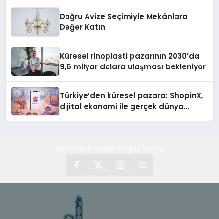
Doğru Avize Seçimiyle Mekânlara
Değer Katın
Küresel rinoplasti pazarının 2030’da
9,6 milyar dolara ulaşması bekleniyor
Türkiye’den küresel pazara: ShopinX,
dijital ekonomi ile gerçek dünya
alışverişini bir araya getirmeyi
hedefliyor
İzmir' de Haberin Doğru Adresi