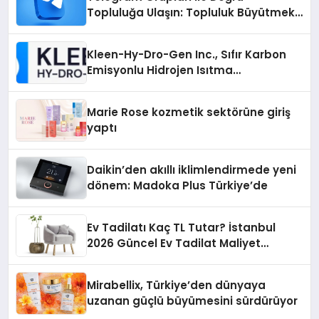
Topluluğa Ulaşın: Topluluk Büyütmek
İsteyenlere Telegram Dizinleri
Kleen-Hy-Dro-Gen Inc., Sıfır Karbon
Emisyonlu Hidrojen Isıtma
Teknolojisinde ISO ve TSSA
Düzenleyici Onaylarını Aldı
Marie Rose kozmetik sektörüne giriş
yaptı
Daikin’den akıllı iklimlendirmede yeni
dönem: Madoka Plus Türkiye’de
Ev Tadilatı Kaç TL Tutar? İstanbul
2026 Güncel Ev Tadilat Maliyet
Rehberi
Mirabellix, Türkiye’den dünyaya
uzanan güçlü büyümesini sürdürüyor