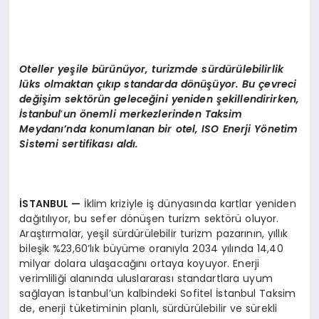
Oteller yeşile bürünüyor, turizmde sürdürülebilirlik
lüks olmaktan çıkıp standarda d
ö
nüşüyor. Bu çevreci
değişim sekt
ö
rün geleceğini yeniden şekillendirirken,
İstanbul
’
un
ö
nemli merkezlerinden Taksim
Meydanı’nda konumlanan bir otel, ISO Enerji Y
ö
netim
Sistemi sertifikası aldı.
İSTANBUL
—
İklim kriziyle iş dünyasında kartlar yeniden
dağıtılıyor, bu sefer dönüşen turizm sektörü oluyor.
Araştırmalar, yeşil sürdürülebilir turizm pazarının, yıllık
bileşik %23,60’lık büyüme oranıyla 2034 yılında 14,40
milyar dolara ulaşacağını ortaya koyuyor. Enerji
verimliliği alanında uluslararası standartlara uyum
sağlayan İstanbul’un kalbindeki Sofitel İstanbul Taksim
de, enerji tüketiminin planlı, sürdürülebilir ve sürekli