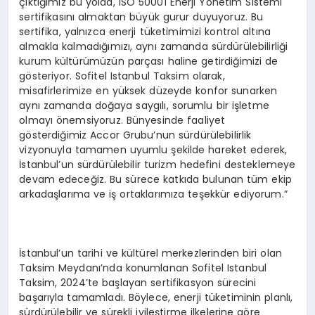
çıktığımız bu yolda, ISO 50001 Enerji Yönetim Sistemi
sertifikasını almaktan büyük gurur duyuyoruz. Bu
sertifika, yalnızca enerji tüketimimizi kontrol altına
almakla kalmadığımızı, aynı zamanda sürdürülebilirliği
kurum kültürümüzün parçası haline getirdiğimizi de
gösteriyor. Sofitel Istanbul Taksim olarak,
misafirlerimize en yüksek düzeyde konfor sunarken
aynı zamanda doğaya saygılı, sorumlu bir işletme
olmayı önemsiyoruz. Bünyesinde faaliyet
gösterdiğimiz Accor Grubu’nun sürdürülebilirlik
vizyonuyla tamamen uyumlu şekilde hareket ederek,
İstanbul’un sürdürülebilir turizm hedefini desteklemeye
devam edeceğiz. Bu sürece katkıda bulunan tüm ekip
arkadaşlarıma ve iş ortaklarımıza teşekkür ediyorum.”
İstanbul’un tarihi ve kültürel merkezlerinden biri olan
Taksim Meydanı’nda konumlanan Sofitel Istanbul
Taksim, 2024’te başlayan sertifikasyon sürecini
başarıyla tamamladı. Böylece, enerji tüketiminin planlı,
sürdürülebilir ve sürekli iyileştirme ilkelerine göre