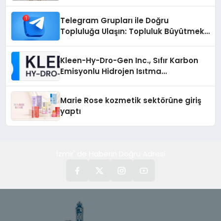
Otopark) Nedir?
Telegram Grupları ile Doğru
Topluluğa Ulaşın: Topluluk Büyütmek
İsteyenlere Telegram Dizinleri
Kleen-Hy-Dro-Gen Inc., Sıfır Karbon
Emisyonlu Hidrojen Isıtma
Teknolojisinde ISO ve TSSA
Düzenleyici Onaylarını Aldı
Marie Rose kozmetik sektörüne giriş
yaptı
İzmir' de Haberin Doğru Adresi