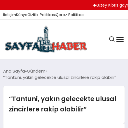
Kuzey Kıbrıs gayrimenku
İletişim
Künye
Gizlilik Politikası
Çerez Politikası
ANA SAYFA
Ana Sayfa
Gündem
“Tantuni, yakın gelecekte ulusal zincirlere rakip olabilir”
GÜNDEM
“Tantuni, yakın gelecekte ulusal
zincirlere rakip olabilir”
İZMIR HABERLERI