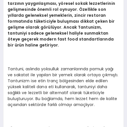
tarzının yaygınlaş
mas
ı
, y
ö
resel sokak lezzetlerinin
gelişmesinde
ö
nemli rol oynuyor. Özellikle son
yıllarda geleneksel yemeklerin, zincir restoran
formatında tüketiciyle buluş
mas
ı dikkat çeken bir
gelişme olarak g
ö
rülüyor. Ancak Tantunizm,
tantuniyi sadece geleneksel haliyle sunmaktan
ö
teye geçerek modern fast food standartlarında
bir ürün haline getiriyor.
Tantuni, aslında yoksulluk zamanlarında pamuk yağı
ve sakatat ile yapılan bir yemek olarak ortaya çıkmıştı.
Tantunizm ise etin tranç bölgesinden elde edilen
yüksek kaliteli dana eti kullanarak, tantuniyi daha
sağlıklı ve lezzetli bir alternatif olarak tüketiciyle
buluşturuyor. Bu bağlamda, hem lezzet hem de kalite
açısından sektörde farklı olmayı amaçlıyor.