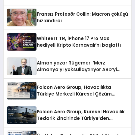
Fransız Profesör Collin: Macron çöküşü
hızlandırdı
WhiteBIT TR, iPhone 17 Pro Max
hediyeli Kripto Karnavalı’nı başlattı
Alman yazar Rügemer: ‘Merz
Almanya’yı yoksullaştırıyor ABD’yi
zenginleştiriyor’
Falcon Aero Group, Havacılıkta
Türkiye Merkezli Küresel Çözüm
Ortağı Olma Yolunda İlerliyor
Falcon Aero Group, Küresel Havacılık
Tedarik Zincirinde Türkiye’den
Dünyaya Açılıyor