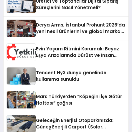
Üretici ve Toptancılar Dijital Sipariş
Süreçlerini Nasıl Yönetmeli?
Derya Arms, İstanbul Prohunt 2026’da
yeni nesil ürünlerini ve global marka
vizyonunu sergiledi
Evin Yaşam Ritmini Korumak: Beyaz
Eşya Arızalarında Dürüst ve İnsan
Odaklı Destek
Tencent Hy3 dünya genelinde
kullanıma sunuldu
Mars Türkiye’den “Köpeğini İşe Götür
Haftası” çağrısı
Geleceğin Enerjisi Otoparkınızda:
Güneş Enerjili Carport (Solar