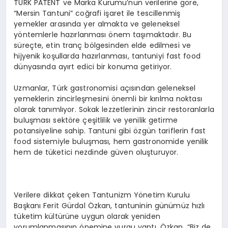
TÜRK PATENT ve Marka Kurumu’nun verilerine göre,
“Mersin Tantuni” coğrafi işaret ile tescillenmiş
yemekler arasında yer almakta ve geleneksel
yöntemlerle hazırlanması önem taşımaktadır. Bu
süreçte, etin tranç bölgesinden elde edilmesi ve
hijyenik koşullarda hazırlanması, tantuniyi fast food
dünyasında ayırt edici bir konuma getiriyor.
Uzmanlar, Türk gastronomisi açısından geleneksel
yemeklerin zincirleşmesini önemli bir kırılma noktası
olarak tanımlıyor. Sokak lezzetlerinin zincir restoranlarla
buluşması sektöre çeşitlilik ve yenilik getirme
potansiyeline sahip. Tantuni gibi özgün tariflerin fast
food sistemiyle buluşması, hem gastronomide yenilik
hem de tüketici nezdinde güven oluşturuyor.
Verilere dikkat çeken Tantunizm Yönetim Kurulu
Başkanı Ferit Gürdal Özkan, tantuninin günümüz hızlı
tüketim kültürüne uygun olarak yeniden
yorumlanmasının önemine vurgu yaptı. Özkan, “Biz de