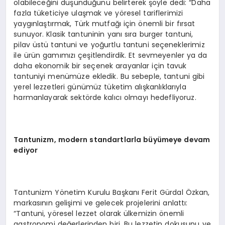
olabileceğini düşündüğünü belirterek şöyle dedi: “Daha
fazla tüketiciye ulaşmak ve yöresel tariflerimizi
yaygınlaştırmak, Türk mutfağı için önemli bir fırsat
sunuyor. Klasik tantuninin yanı sıra burger tantuni,
pilav üstü tantuni ve yoğurtlu tantuni seçeneklerimiz
ile ürün gamımızı çeşitlendirdik. Et sevmeyenler ya da
daha ekonomik bir seçenek arayanlar için tavuk
tantuniyi menümüze ekledik. Bu sebeple, tantuni gibi
yerel lezzetleri günümüz tüketim alışkanlıklarıyla
harmanlayarak sektörde kalıcı olmayı hedefliyoruz.
Tantunizm, m
odern
standartlarla büyümeye devam
ediyor
Tantunizm Yönetim Kurulu Başkanı Ferit Gürdal Özkan,
markasının gelişimi ve gelecek projelerini anlattı:
“Tantuni, yöresel lezzet olarak ülkemizin önemli
gastronomi değerlerinden biri. Bu lezzetin dokusunu ve