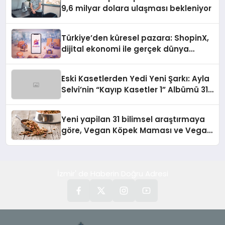
9,6 milyar dolara ulaşması bekleniyor
Türkiye’den küresel pazara: ShopinX,
dijital ekonomi ile gerçek dünya
alışverişini bir araya getirmeyi
hedefliyor
Eski Kasetlerden Yedi Yeni Şarkı: Ayla
Selvi’nin “Kayıp Kasetler 1” Albümü 31
Temmuz’da Çıktı
Yeni yapilan 31 bilimsel araştırmaya
göre, Vegan Köpek Maması ve Vegan
Kedi Mamasının İyi Sindirildiğini
Ortaya Koydu
İzmir' de Haberin Doğru Adresi