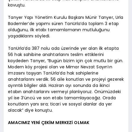
kavuştu.
Tanyer Yapı Yönetim Kurulu Başkanı Münir Tanyer, Urla
Bademler’de yapımı süren TanUrla’da toplam 3 etap
olduğunu, ilk etabı tamamlamanın mutluluğunu
yaşadıklarını söyledi.
TanUrla’da 387 nolu ada üzerinde yer alan ilk etapta
56 hak sahibine anahtarlarını teslim ettiklerini
kaydeden Tanyer, “Bugün bizim için çok mutlu bir gün.
Modern köy projesi olan ve Mimar Nevzat Sayın’ın
imzasını taşıyan TanUrla’da hak sahiplerine
anahtarlarını verdik. 56 aile konutları ve projeyi gezerek
ayrıntılı bilgiler aldı. Haziran ayı sonunda da ikinci
etabın anahtarlarını vermeyi planlıyoruz. Önümüzdeki
yıl ise 3’üncü ve son etabı tamamlayacağız. Orada
konutların yanı sıra; ticari ve sosyal alanlar da yer
alacak” diye konuştu.
AMACIMIZ YENİ ÇEKİM MERKEZİ OLMAK