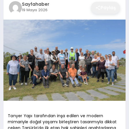
Sayfahaber
EĞITIM
Paylaş
19 Mayıs 2026
EKONOMI
SAĞLIK
SPOR
YAŞAM
DIĞER
Tanyer Yapı tarafından inşa edilen ve modern
mimariyle doğal yaşamı birleştiren tasarımıyla dikkat
çeken TanUrla’da ilk etap hak sahipleri anahtarlarına