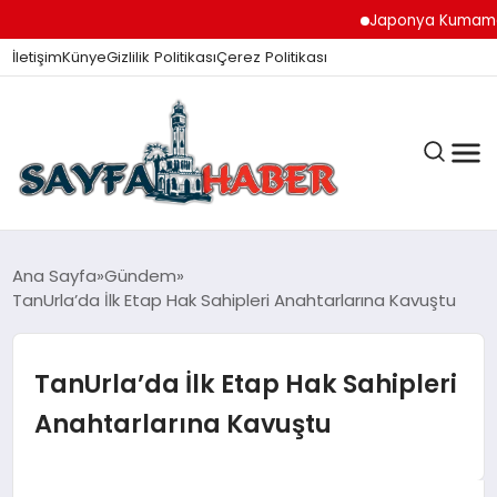
Japonya Kumamoto Dep
İletişim
Künye
Gizlilik Politikası
Çerez Politikası
ANA SAYFA
Ana Sayfa
Gündem
TanUrla’da İlk Etap Hak Sahipleri Anahtarlarına Kavuştu
GÜNDEM
TanUrla’da İlk Etap Hak Sahipleri
Anahtarlarına Kavuştu
İZMIR HABERLERI