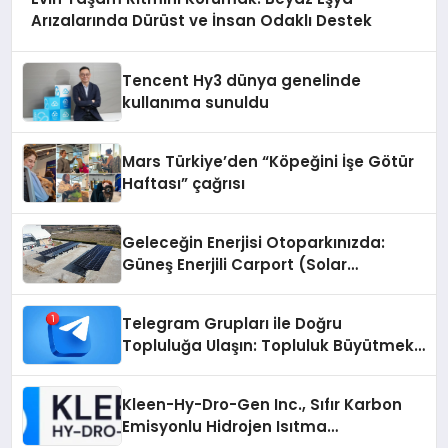
Arızalarında Dürüst ve İnsan Odaklı Destek
Tencent Hy3 dünya genelinde
kullanıma sunuldu
Mars Türkiye’den “Köpeğini İşe Götür
Haftası” çağrısı
Geleceğin Enerjisi Otoparkınızda:
Güneş Enerjili Carport (Solar
Otopark) Nedir?
Telegram Grupları ile Doğru
Topluluğa Ulaşın: Topluluk Büyütmek
İsteyenlere Telegram Dizinleri
Kleen-Hy-Dro-Gen Inc., Sıfır Karbon
Emisyonlu Hidrojen Isıtma