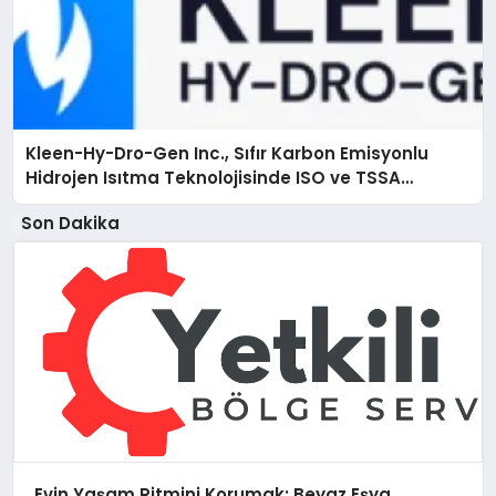
Kleen-Hy-Dro-Gen Inc., Sıfır Karbon Emisyonlu
Hidrojen Isıtma Teknolojisinde ISO ve TSSA
Düzenleyici Onaylarını Aldı
Son Dakika
Evin Yaşam Ritmini Korumak: Beyaz Eşya