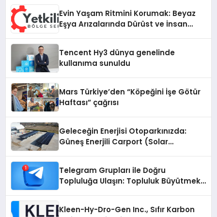
Evin Yaşam Ritmini Korumak: Beyaz
Eşya Arızalarında Dürüst ve İnsan
Odaklı Destek
Tencent Hy3 dünya genelinde
kullanıma sunuldu
Mars Türkiye’den “Köpeğini İşe Götür
Haftası” çağrısı
Geleceğin Enerjisi Otoparkınızda:
Güneş Enerjili Carport (Solar
Otopark) Nedir?
Telegram Grupları ile Doğru
Topluluğa Ulaşın: Topluluk Büyütmek
İsteyenlere Telegram Dizinleri
Kleen-Hy-Dro-Gen Inc., Sıfır Karbon