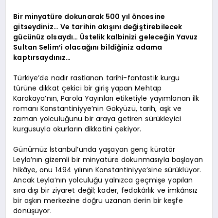
Bir minyatüre dokunarak 500 yıl öncesine
gitseydiniz… Ve tarihin akışını değiştirebilecek
gücünüz olsaydı… Üstelik kalbinizi geleceğin Yavuz
Sultan Selim’i olacağını bildiğiniz adama
kaptırsaydınız…
Türkiye’de nadir rastlanan tarihi-fantastik kurgu
türüne dikkat çekici bir giriş yapan Mehtap
Karakaya’nın, Parola Yayınları etiketiyle yayımlanan ilk
romanı Konstantiniyye’nin Gökyüzü, tarih, aşk ve
zaman yolculuğunu bir araya getiren sürükleyici
kurgusuyla okurların dikkatini çekiyor.
Günümüz İstanbul’unda yaşayan genç küratör
Leyla’nın gizemli bir minyatüre dokunmasıyla başlayan
hikâye, onu 1494 yılının Konstantiniyye’sine sürüklüyor.
Ancak Leyla’nın yolculuğu yalnızca geçmişe yapılan
sıra dışı bir ziyaret değil; kader, fedakârlık ve imkânsız
bir aşkın merkezine doğru uzanan derin bir keşfe
dönüşüyor.