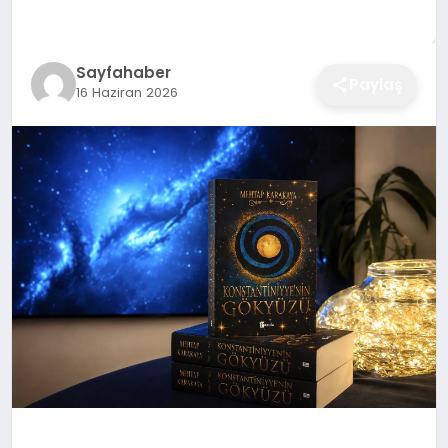
EĞITIM
Sayfahaber
Paylaş
16 Haziran 2026
EKONOMI
SAĞLIK
SPOR
YAŞAM
DIĞER