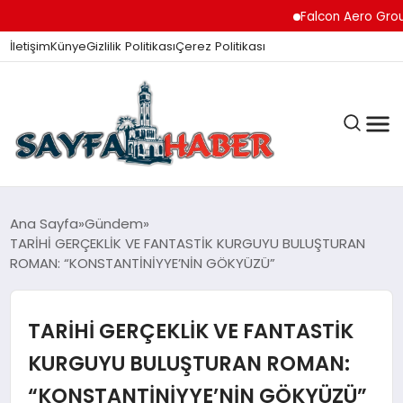
Falcon Aero Group, Küre
İletişim
Künye
Gizlilik Politikası
Çerez Politikası
ANA SAYFA
Ana Sayfa
Gündem
TARİHİ GERÇEKLİK VE FANTASTİK KURGUYU BULUŞTURAN
ROMAN: “KONSTANTİNİYYE’NİN GÖKYÜZÜ”
GÜNDEM
TARİHİ GERÇEKLİK VE FANTASTİK
İZMIR HABERLERI
KURGUYU BULUŞTURAN ROMAN:
“KONSTANTİNİYYE’NİN GÖKYÜZÜ”