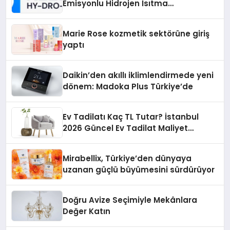
Emisyonlu Hidrojen Isıtma
Teknolojisinde ISO ve TSSA
Düzenleyici Onaylarını Aldı
Marie Rose kozmetik sektörüne giriş
yaptı
Daikin’den akıllı iklimlendirmede yeni
dönem: Madoka Plus Türkiye’de
Ev Tadilatı Kaç TL Tutar? İstanbul
2026 Güncel Ev Tadilat Maliyet
Rehberi
Mirabellix, Türkiye’den dünyaya
uzanan güçlü büyümesini sürdürüyor
Doğru Avize Seçimiyle Mekânlara
Değer Katın