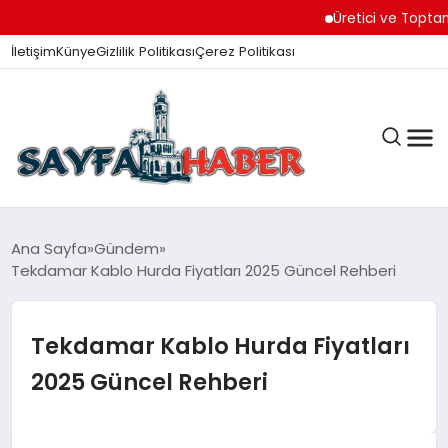
Üretici ve Toptancılar D
İletişim
Künye
Gizlilik Politikası
Çerez Politikası
ANA SAYFA
Ana Sayfa
Gündem
Tekdamar Kablo Hurda Fiyatları 2025 Güncel Rehberi
GÜNDEM
Tekdamar Kablo Hurda Fiyatları
2025 Güncel Rehberi
İZMIR HABERLERI