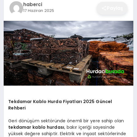
haberci
EĞITIM
Paylaş
17 Haziran 2025
EKONOMI
SAĞLIK
SPOR
YAŞAM
Tekdamar Kablo Hurda Fiyatları 2025 Güncel
Rehberi
DIĞER
Geri dönüşüm sektöründe önemli bir yere sahip olan
tekdamar kablo hurdası
, bakır içeriği sayesinde
yüksek değere sahiptir. Elektrik ve inşaat sektörlerinde