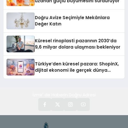
uzanan güçlü büyümesini sürdürüyor
Doğru Avize Seçimiyle Mekânlara
Değer Katın
Küresel rinoplasti pazarının 2030’da
9,6 milyar dolara ulaşması bekleniyor
Türkiye’den küresel pazara: ShopinX,
dijital ekonomi ile gerçek dünya
alışverişini bir araya getirmeyi
hedefliyor
İzmir' de Haberin Doğru Adresi