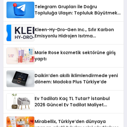
Telegram Grupları ile Doğru
Topluluğa Ulaşın: Topluluk Büyütmek
İsteyenlere Telegram Dizinleri
Kleen-Hy-Dro-Gen Inc., Sıfır Karbon
Emisyonlu Hidrojen Isıtma
Teknolojisinde ISO ve TSSA
Düzenleyici Onaylarını Aldı
Marie Rose kozmetik sektörüne giriş
yaptı
Daikin’den akıllı iklimlendirmede yeni
dönem: Madoka Plus Türkiye’de
Ev Tadilatı Kaç TL Tutar? İstanbul
2026 Güncel Ev Tadilat Maliyet
Rehberi
Mirabellix, Türkiye’den dünyaya