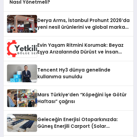
Nasıl Yönetmeli?
Derya Arms, İstanbul Prohunt 2026’da
yeni nesil ürünlerini ve global marka
vizyonunu sergiledi
Evin Yaşam Ritmini Korumak: Beyaz
Eşya Arızalarında Dürüst ve İnsan
Odaklı Destek
Tencent Hy3 dünya genelinde
kullanıma sunuldu
Mars Türkiye’den “Köpeğini İşe Götür
Haftası” çağrısı
Geleceğin Enerjisi Otoparkınızda:
Güneş Enerjili Carport (Solar
Otopark) Nedir?