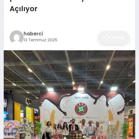
EĞITIM
Açılıyor
EKONOMI
haberci
Paylaş
13 Temmuz 2025
SAĞLIK
SPOR
YAŞAM
DIĞER