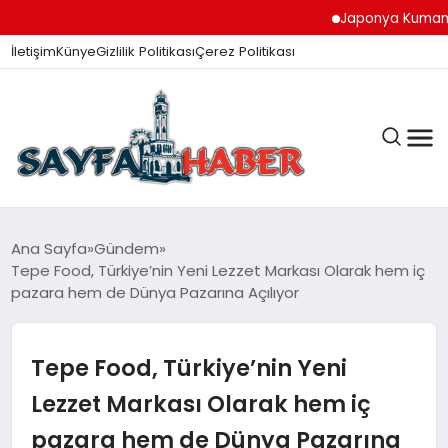
Japonya Kumamoto Depremin
İletişim
Künye
Gizlilik Politikası
Çerez Politikası
ANA SAYFA
Ana Sayfa
Gündem
Tepe Food, Türkiye’nin Yeni Lezzet Markası Olarak hem iç
pazara hem de Dünya Pazarına Açılıyor
GÜNDEM
Tepe Food, Türkiye’nin Yeni
İZMIR HABERLERI
Lezzet Markası Olarak hem iç
pazara hem de Dünya Pazarına