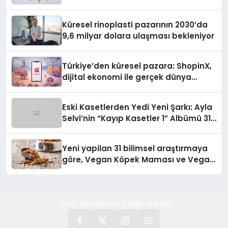
Küresel rinoplasti pazarının 2030’da
9,6 milyar dolara ulaşması bekleniyor
Türkiye’den küresel pazara: ShopinX,
dijital ekonomi ile gerçek dünya
alışverişini bir araya getirmeyi
hedefliyor
Eski Kasetlerden Yedi Yeni Şarkı: Ayla
Selvi’nin “Kayıp Kasetler 1” Albümü 31
Temmuz’da Çıktı
Yeni yapilan 31 bilimsel araştırmaya
göre, Vegan Köpek Maması ve Vegan
Kedi Mamasının İyi Sindirildiğini
Ortaya Koydu
İzmir' de Haberin Doğru Adresi