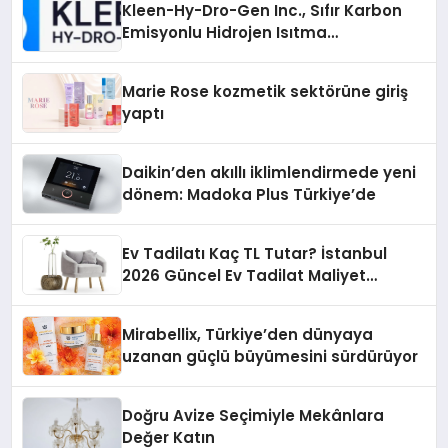
Kleen-Hy-Dro-Gen Inc., Sıfır Karbon
Emisyonlu Hidrojen Isıtma
Teknolojisinde ISO ve TSSA
Düzenleyici Onaylarını Aldı
Marie Rose kozmetik sektörüne giriş
yaptı
Daikin’den akıllı iklimlendirmede yeni
dönem: Madoka Plus Türkiye’de
Ev Tadilatı Kaç TL Tutar? İstanbul
2026 Güncel Ev Tadilat Maliyet
Rehberi
Mirabellix, Türkiye’den dünyaya
uzanan güçlü büyümesini sürdürüyor
Doğru Avize Seçimiyle Mekânlara
Değer Katın