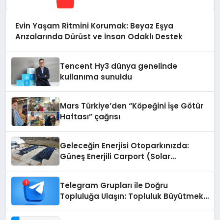
Evin Yaşam Ritmini Korumak: Beyaz Eşya
Arızalarında Dürüst ve İnsan Odaklı Destek
Tencent Hy3 dünya genelinde
kullanıma sunuldu
Mars Türkiye’den “Köpeğini İşe Götür
Haftası” çağrısı
Geleceğin Enerjisi Otoparkınızda:
Güneş Enerjili Carport (Solar
Otopark) Nedir?
Telegram Grupları ile Doğru
Topluluğa Ulaşın: Topluluk Büyütmek
İsteyenlere Telegram Dizinleri