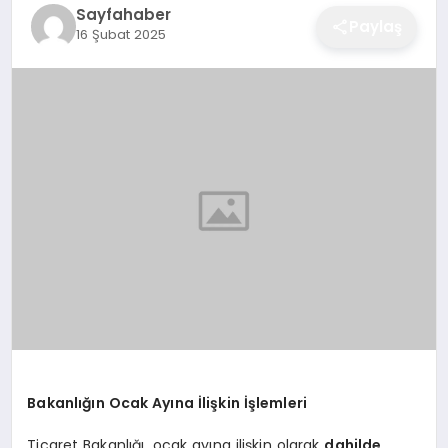
Sayfahaber
EĞITIM
Paylaş
16 Şubat 2025
EKONOMI
SAĞLIK
SPOR
YAŞAM
DIĞER
Bakanlığın Ocak Ayına İlişkin İşlemleri
Ticaret Bakanlığı, ocak ayına ilişkin olarak
dahilde