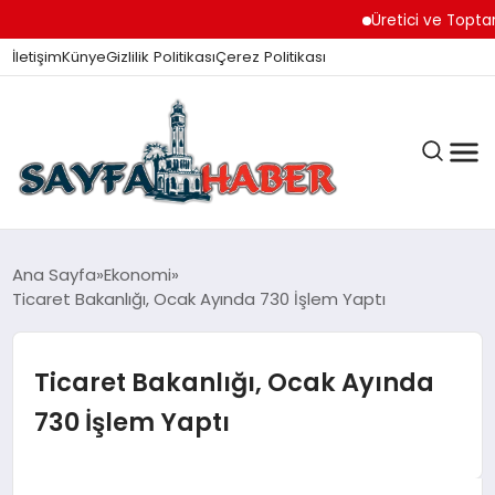
Üretici ve Toptancılar 
İletişim
Künye
Gizlilik Politikası
Çerez Politikası
ANA SAYFA
Ana Sayfa
Ekonomi
Ticaret Bakanlığı, Ocak Ayında 730 İşlem Yaptı
GÜNDEM
Ticaret Bakanlığı, Ocak Ayında
730 İşlem Yaptı
İZMIR HABERLERI