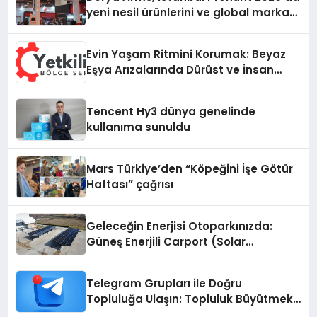
yeni nesil ürünlerini ve global marka
vizyonunu sergiledi
Evin Yaşam Ritmini Korumak: Beyaz
Eşya Arızalarında Dürüst ve İnsan
Odaklı Destek
Tencent Hy3 dünya genelinde
kullanıma sunuldu
Mars Türkiye’den “Köpeğini İşe Götür
Haftası” çağrısı
Geleceğin Enerjisi Otoparkınızda:
Güneş Enerjili Carport (Solar
Otopark) Nedir?
Telegram Grupları ile Doğru
Topluluğa Ulaşın: Topluluk Büyütmek
İsteyenlere Telegram Dizinleri