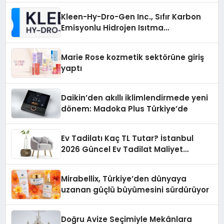
Kleen-Hy-Dro-Gen Inc., Sıfır Karbon
Emisyonlu Hidrojen Isıtma
Teknolojisinde ISO ve TSSA
Düzenleyici Onaylarını Aldı
Marie Rose kozmetik sektörüne giriş
yaptı
Daikin’den akıllı iklimlendirmede yeni
dönem: Madoka Plus Türkiye’de
Ev Tadilatı Kaç TL Tutar? İstanbul
2026 Güncel Ev Tadilat Maliyet
Rehberi
Mirabellix, Türkiye’den dünyaya
uzanan güçlü büyümesini sürdürüyor
Doğru Avize Seçimiyle Mekânlara