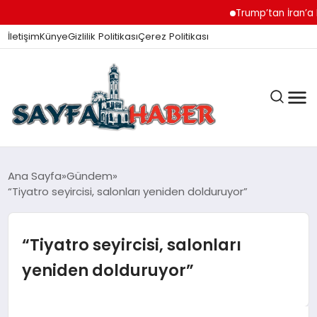
Trump’tan İran’a Müzak
İletişim
Künye
Gizlilik Politikası
Çerez Politikası
ANA SAYFA
Ana Sayfa
Gündem
“Tiyatro seyircisi, salonları yeniden dolduruyor”
GÜNDEM
“Tiyatro seyircisi, salonları
yeniden dolduruyor”
İZMIR HABERLERI