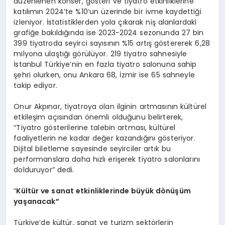
düzenlenen konser, gösteri ve tiyatro etkinliklerine
katılımın 2024’te %10’un üzerinde bir ivme kaydettiği
izleniyor. İstatistiklerden yola çıkarak niş alanlardaki
grafiğe bakıldığında ise 2023-2024 sezonunda 27 bin
399 tiyatroda seyirci sayısının %15 artış göstererek 6,28
milyona ulaştığı görülüyor. 219 tiyatro sahnesiyle
İstanbul Türkiye’nin en fazla tiyatro salonuna sahip
şehri olurken, onu Ankara 68, İzmir ise 65 sahneyle
takip ediyor.
Onur Akpınar, tiyatroya olan ilginin artmasının kültürel
etkileşim açısından önemli olduğunu belirterek,
“Tiyatro gösterilerine talebin artması, kültürel
faaliyetlerin ne kadar değer kazandığını gösteriyor.
Dijital biletleme sayesinde seyirciler artık bu
performanslara daha hızlı erişerek tiyatro salonlarını
dolduruyor” dedi.
“
Kültür ve sanat etkinliklerinde büyü
k d
ö
nüşüm
yaşanacak”
Türkiye’de kültür, sanat ve turizm sektörlerin