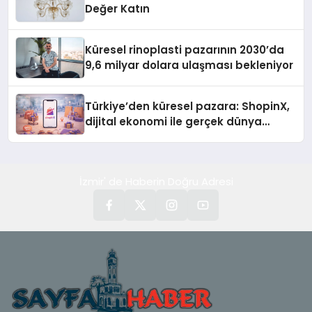
Değer Katın
Küresel rinoplasti pazarının 2030’da
9,6 milyar dolara ulaşması bekleniyor
Türkiye’den küresel pazara: ShopinX,
dijital ekonomi ile gerçek dünya
alışverişini bir araya getirmeyi
hedefliyor
İzmir' de Haberin Doğru Adresi