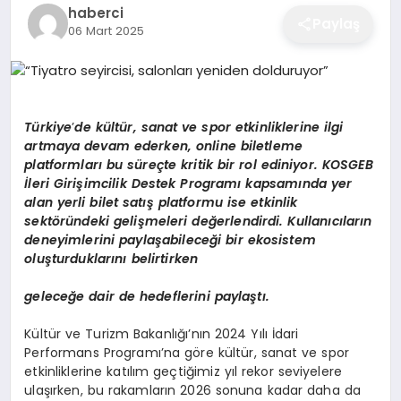
haberci
EĞITIM
Paylaş
06 Mart 2025
EKONOMI
Türkiye
’
de k
ültür, sanat ve spor etkinliklerine ilgi
artmaya devam ederken, online biletleme
SAĞLIK
platformları bu süreçte kritik bir rol ediniyor.
KOSGEB
İleri Girişimcilik Destek Programı kapsamında yer
alan yerli bilet satış platformu ise etkinlik
SPOR
sekt
ö
ründeki gelişmeleri değerlendirdi. Kullanıcıların
deneyimlerini paylaşabileceği bir ekosistem
oluşturduklarını belirtirken
YAŞAM
geleceğe dair de hedeflerini paylaştı.
Kültür ve Turizm Bakanlığı’nın 2024 Yılı İdari
DIĞER
Performans Programı’na göre kültür, sanat ve spor
etkinliklerine katılım geçtiğimiz yıl rekor seviyelere
ulaşırken, bu rakamların 2026 sonuna kadar daha da