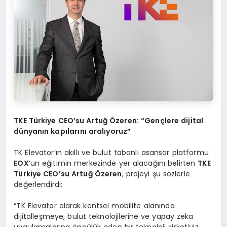
TKE Türkiye CEO
’
su Artuğ Özeren:
“
Gen
çlere dijital
dünyanın kapılarını aralıyoruz”
TK Elevator’ın akıllı ve bulut tabanlı asansör platformu
EOX
’un eğitimin merkezinde yer alacağını belirten
TKE
Türkiye CEO
’
su Artuğ Özeren
, projeyi şu sözlerle
değerlendirdi:
“TK Elevator olarak kentsel mobilite alanında
dijitalleşmeye, bulut teknolojilerine ve yapay zeka