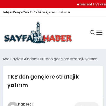
Tencent Hy3 dünya geneli
İletişim
Künye
Gizlilik Politikası
Çerez Politikası
ANA SAYFA
Ana Sayfa
Gündem
TKE’den gençlere stratejik yatırım
TKE’den gençlere stratejik
GÜNDEM
yatırım
İZMIR HABERLERI
haberci