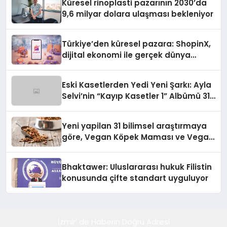
Küresel rinoplasti pazarının 2030’da
9,6 milyar dolara ulaşması bekleniyor
Türkiye’den küresel pazara: ShopinX,
dijital ekonomi ile gerçek dünya
alışverişini bir araya getirmeyi
hedefliyor
Eski Kasetlerden Yedi Yeni Şarkı: Ayla
Selvi’nin “Kayıp Kasetler 1” Albümü 31
Temmuz’da Çıktı
Yeni yapilan 31 bilimsel araştırmaya
göre, Vegan Köpek Maması ve Vegan
Kedi Mamasının İyi Sindirildiğini
Ortaya Koydu
Bhaktawer: Uluslararası hukuk Filistin
konusunda çifte standart uyguluyor
İzmir' de Haberin Doğru Adresi