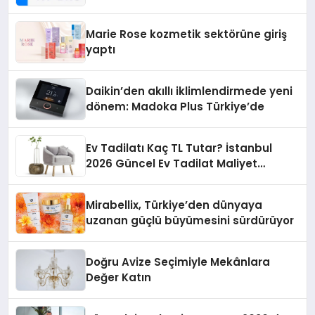
Teknolojisinde ISO ve TSSA
Düzenleyici Onaylarını Aldı
Marie Rose kozmetik sektörüne giriş
yaptı
Daikin’den akıllı iklimlendirmede yeni
dönem: Madoka Plus Türkiye’de
Ev Tadilatı Kaç TL Tutar? İstanbul
2026 Güncel Ev Tadilat Maliyet
Rehberi
Mirabellix, Türkiye’den dünyaya
uzanan güçlü büyümesini sürdürüyor
Doğru Avize Seçimiyle Mekânlara
Değer Katın