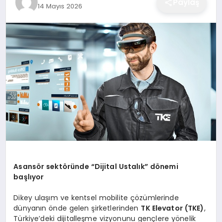
Paylaş
14 Mayıs 2026
EĞITIM
EKONOMI
SAĞLIK
SPOR
YAŞAM
Asansör sektöründe
“
Dijital Ustalık” dönemi
başlıyor
DIĞER
Dikey ulaşım ve kentsel mobilite çözümlerinde
dünyanın önde gelen şirketlerinden
TK Elevator (TKE)
,
Türkiye’deki dijitalleşme vizyonunu gençlere yönelik