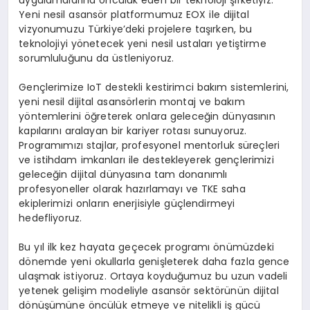
uygulamalarına öncülük eden bir teknoloji şirketiyiz.
Yeni nesil asansör platformumuz EOX ile dijital
vizyonumuzu Türkiye’deki projelere taşırken, bu
teknolojiyi yönetecek yeni nesil ustaları yetiştirme
sorumluluğunu da üstleniyoruz.
Gençlerimize IoT destekli kestirimci bakım sistemlerini,
yeni nesil dijital asansörlerin montaj ve bakım
yöntemlerini öğreterek onlara geleceğin dünyasının
kapılarını aralayan bir kariyer rotası sunuyoruz.
Programımızı stajlar, profesyonel mentorluk süreçleri
ve istihdam imkanları ile destekleyerek gençlerimizi
geleceğin dijital dünyasına tam donanımlı
profesyoneller olarak hazırlamayı ve TKE saha
ekiplerimizi onların enerjisiyle güçlendirmeyi
hedefliyoruz.
Bu yıl ilk kez hayata geçecek programı önümüzdeki
dönemde yeni okullarla genişleterek daha fazla gence
ulaşmak istiyoruz. Ortaya koyduğumuz bu uzun vadeli
yetenek gelişim modeliyle asansör sektörünün dijital
dönüşümüne öncülük etmeye ve nitelikli iş gücü