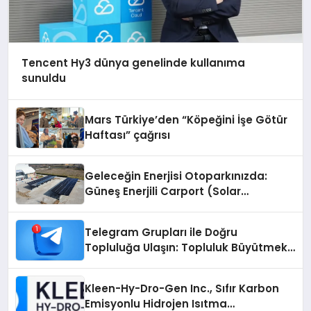
Tencent Hy3 dünya genelinde kullanıma
sunuldu
Mars Türkiye’den “Köpeğini İşe Götür
Haftası” çağrısı
Geleceğin Enerjisi Otoparkınızda:
Güneş Enerjili Carport (Solar
Otopark) Nedir?
Telegram Grupları ile Doğru
Topluluğa Ulaşın: Topluluk Büyütmek
İsteyenlere Telegram Dizinleri
Kleen-Hy-Dro-Gen Inc., Sıfır Karbon
Emisyonlu Hidrojen Isıtma