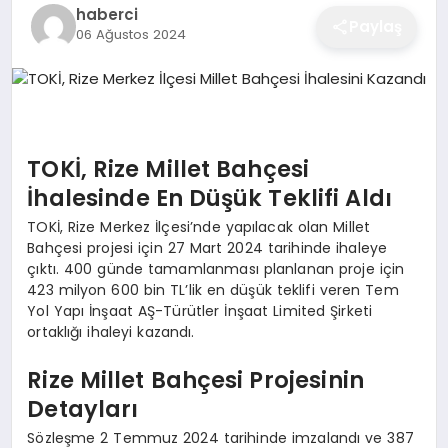
haberci
EĞITIM
Paylaş
06 Ağustos 2024
EKONOMI
TOKİ, Rize Millet Bahçesi
SAĞLIK
İhalesinde En Düşük Teklifi Aldı
TOKİ, Rize Merkez İlçesi’nde yapılacak olan Millet
SPOR
Bahçesi projesi için 27 Mart 2024 tarihinde ihaleye
çıktı. 400 günde tamamlanması planlanan proje için
423 milyon 600 bin TL’lik en düşük teklifi veren Tem
Yol Yapı İnşaat AŞ-Türütler İnşaat Limited Şirketi
YAŞAM
ortaklığı ihaleyi kazandı.
Rize Millet Bahçesi Projesinin
DIĞER
Detayları
Sözleşme 2 Temmuz 2024 tarihinde imzalandı ve 387