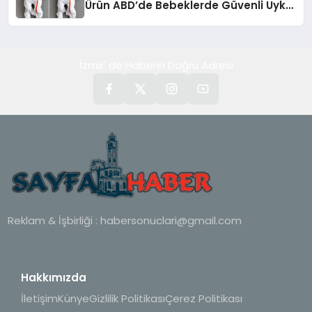
Ürün ABD’de Bebeklerde Güvenli Uyku
Standardına Yeni Bir Bakış Açısı
Getiriyor.
İzmir' de Haberin Doğru Adresi
Reklam & İşbirliği :
habersonuclari@gmail.com
Hakkımızda
İletişim
Künye
Gizlilik Politikası
Çerez Politikası