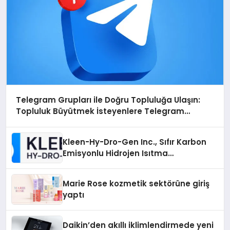
Telegram Grupları ile Doğru Topluluğa Ulaşın:
Topluluk Büyütmek İsteyenlere Telegram
Dizinleri
Kleen-Hy-Dro-Gen Inc., Sıfır Karbon
Emisyonlu Hidrojen Isıtma
Teknolojisinde ISO ve TSSA
Düzenleyici Onaylarını Aldı
Marie Rose kozmetik sektörüne giriş
yaptı
Daikin’den akıllı iklimlendirmede yeni