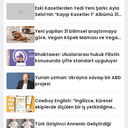
hedefliyor
Eski Kasetlerden Yedi Yeni Şarkı: Ayla
Selvi’nin “Kayıp Kasetler 1” Albümü 31
Temmuz’da Çıktı
Yeni yapilan 31 bilimsel araştırmaya
göre, Vegan Köpek Maması ve Vegan
Kedi Mamasının İyi Sindirildiğini
Ortaya Koydu
Bhaktawer: Uluslararası hukuk Filistin
konusunda çifte standart uyguluyor
Yunan uzman: Ukrayna savaşı bir ABD
projesi
Cowboy English: “İngilizce, küresel
ekiplerde ölçülen bir iş yetkinliğine
dönüşüyor”
Türk Girişimci Annenin Geliştirdiği