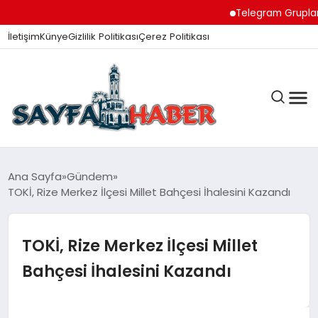
Telegram Grupları ile
İletişim
Künye
Gizlilik Politikası
Çerez Politikası
ANA SAYFA
Ana Sayfa
Gündem
TOKİ, Rize Merkez İlçesi Millet Bahçesi İhalesini Kazandı
GÜNDEM
TOKİ, Rize Merkez İlçesi Millet
Bahçesi İhalesini Kazandı
İZMIR HABERLERI