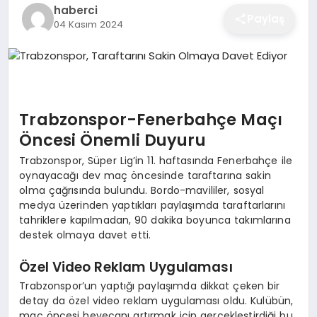
haberci
EĞITIM
Paylaş
04 Kasım 2024
EKONOMI
Trabzonspor-Fenerbahçe Maçı
SAĞLIK
Öncesi Önemli Duyuru
Trabzonspor, Süper Lig’in 11. haftasında Fenerbahçe ile
SPOR
oynayacağı dev maç öncesinde taraftarına sakin
olma çağrısında bulundu. Bordo-mavililer, sosyal
medya üzerinden yaptıkları paylaşımda taraftarlarını
tahriklere kapılmadan, 90 dakika boyunca takımlarına
YAŞAM
destek olmaya davet etti.
Özel Video Reklam Uygulaması
DIĞER
Trabzonspor’un yaptığı paylaşımda dikkat çeken bir
detay da özel video reklam uygulaması oldu. Kulübün,
maç öncesi heyecanı artırmak için gerçekleştirdiği bu