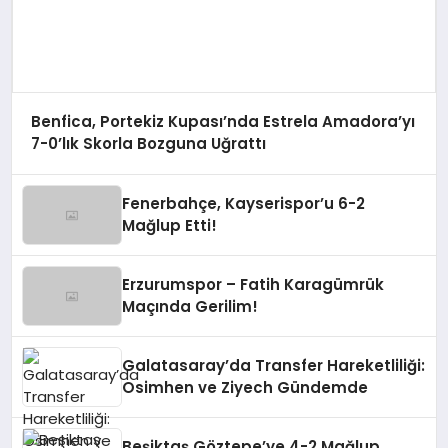
Benfica, Portekiz Kupası’nda Estrela Amadora’yı
7-0’lık Skorla Bozguna Uğrattı
Fenerbahçe, Kayserispor’u 6-2
Mağlup Etti!
Erzurumspor – Fatih Karagümrük
Maçında Gerilim!
Galatasaray’da Transfer Hareketliliği:
Osimhen ve Ziyech Gündemde
Beşiktaş Göztepe’ye 4-2 Mağlup