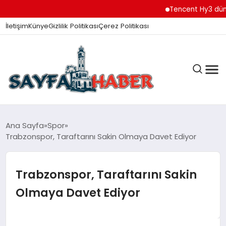
Tencent Hy3 dünya
İletişim
Künye
Gizlilik Politikası
Çerez Politikası
ANA SAYFA
Ana Sayfa
Spor
Trabzonspor, Taraftarını Sakin Olmaya Davet Ediyor
GÜNDEM
Trabzonspor, Taraftarını Sakin
Olmaya Davet Ediyor
İZMIR HABERLERI