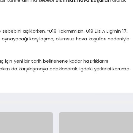
i bir tarihe alınma sebebi
olumsuz hava koşulları
olarak
ebebini açıklarken, “U19 Takımımızın, U19 Elit A Ligi’nin 17.
oynayacağı karşılaşma, olumsuz hava koşulları nedeniyle
çin yeni bir tarih belirlenene kadar hazırlıklarını
takım da karşılaşmaya odaklanarak ligdeki yerlerini koruma