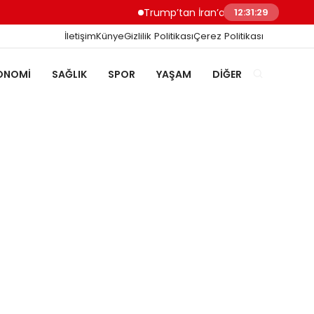
Trump’tan İran’a Müzakere Uyarısı Son
12:31:29
İletişim
Künye
Gizlilik Politikası
Çerez Politikası
ONOMI
SAĞLIK
SPOR
YAŞAM
DIĞER