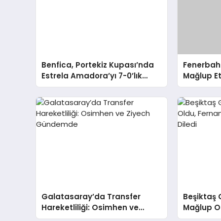
Benfica, Portekiz Kupası’nda
Fenerbahç
Estrela Amadora’yı 7-0’lık
Mağlup Et
Skorla Bozguna Uğrattı
Galatasaray’da Transfer
Beşiktaş 
Hareketliliği: Osimhen ve
Mağlup O
Ziyech Gündemde
Taraftarı