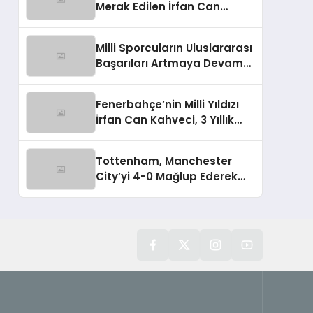
Merak Edilen İrfan Can
Kahveci Takımda Kalacak
Milli Sporcuların Uluslararası
Başarıları Artmaya Devam
Ediyor
Fenerbahçe’nin Milli Yıldızı
İrfan Can Kahveci, 3 Yıllık
Sözleşme İmzaladı
Tottenham, Manchester
City’yi 4-0 Mağlup Ederek
Guardiola’ya Tarihi Yenilgiyi
Tattırdı