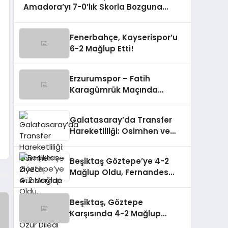
Amadora’yı 7-0’lık Skorla Bozguna
Uğrattı
Fenerbahçe, Kayserispor’u
6-2 Mağlup Etti!
Erzurumspor – Fatih
Karagümrük Maçında
Gerilim!
Galatasaray’da Transfer
Hareketliliği: Osimhen ve
Ziyech Gündemde
Beşiktaş Göztepe’ye 4-2
Mağlup Oldu, Fernandes
Taraftarından Özür Diledi
Beşiktaş, Göztepe
Karşısında 4-2 Mağlup
Olarak Zirveden Uzaklaştı