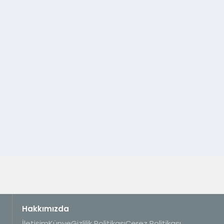
Hakkımızda
İletişim
Künye
Gizlilik Politikası
Çerez Politikası