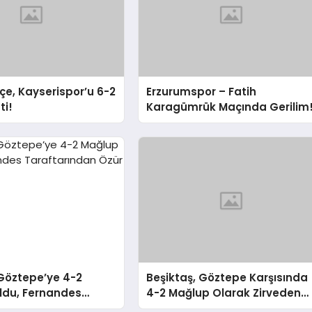
e, Kayserispor’u 6-2
Erzurumspor – Fatih
ti!
Karagümrük Maçında Gerilim
Göztepe’ye 4-2
Beşiktaş, Göztepe Karşısında
ldu, Fernandes
4-2 Mağlup Olarak Zirveden
ndan Özür Diledi
Uzaklaştı