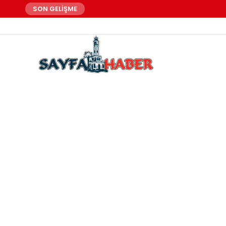
SON GELİŞME