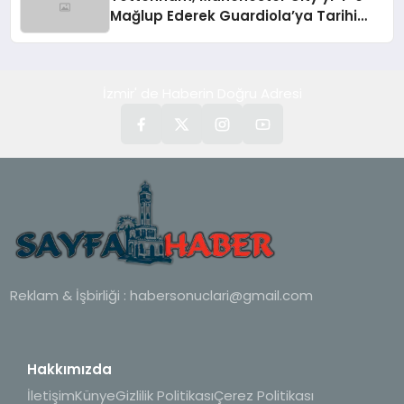
Mağlup Ederek Guardiola’ya Tarihi
Yenilgiyi Tattırdı
İzmir' de Haberin Doğru Adresi
Reklam & İşbirliği :
habersonuclari@gmail.com
Hakkımızda
İletişim
Künye
Gizlilik Politikası
Çerez Politikası