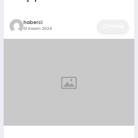
EĞITIM
haberci
Paylaş
01 Kasım 2024
EKONOMI
SAĞLIK
SPOR
YAŞAM
DIĞER