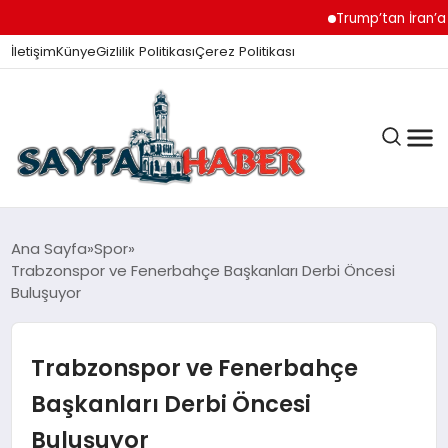
Trump’tan İran’a M
İletişim
Künye
Gizlilik Politikası
Çerez Politikası
ANA SAYFA
Ana Sayfa
Spor
Trabzonspor ve Fenerbahçe Başkanları Derbi Öncesi
Buluşuyor
GÜNDEM
Trabzonspor ve Fenerbahçe
İZMIR HABERLERI
Başkanları Derbi Öncesi
Buluşuyor