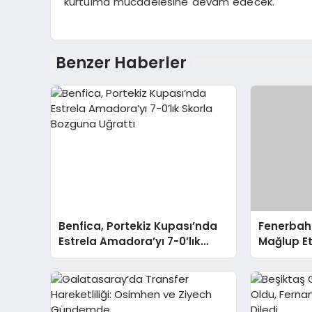
kurtulma mücadelesine devam edecek.
Benzer Haberler
Benfica, Portekiz Kupası’nda
Fenerbahç
Estrela Amadora’yı 7-0’lık
Mağlup Et
Skorla Bozguna Uğrattı