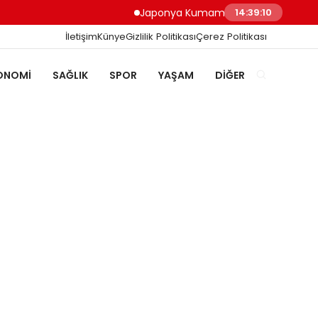
Japonya Kumamoto Depreminde Sağlık Ç
14:39:10
İletişim
Künye
Gizlilik Politikası
Çerez Politikası
ONOMI
SAĞLIK
SPOR
YAŞAM
DIĞER