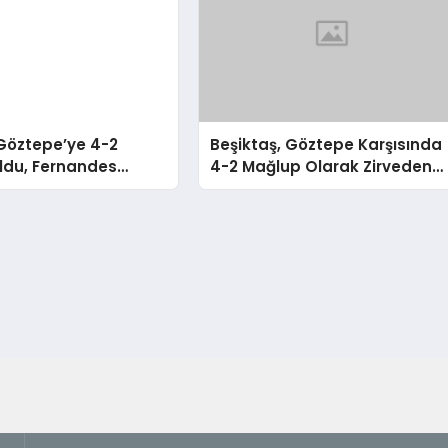
Göztepe’ye 4-2
Beşiktaş, Göztepe Karşısında
ldu, Fernandes
4-2 Mağlup Olarak Zirveden
ndan Özür Diledi
Uzaklaştı