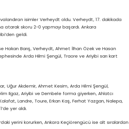
valandıran isimler Verheydt oldu. Verheydt, 17. dakikada
daha atarak skoru 2-0 yapmayı başardı. Ankara
bi’den geldi.
ise Hakan Barış, Verheydt, Ahmet İlhan Özek ve Hasan
hesinde Arda Hilmi Şengül, Traore ve Ariyibi sarı kart
r, Uğur Akdemir, Ahmet Kesim, Arda Hilmi Şengül,
lim Ilgaz, Ariyibi ve Dembele forma giyerken, Ahlatcı
alafat, Landre, Toure, Erkan Kaş, Ferhat Yazgan, Nalepa,
’de yer aldı.
ardaki yerini korurken, Ankara Keçiörengücü ise alt sıralardan