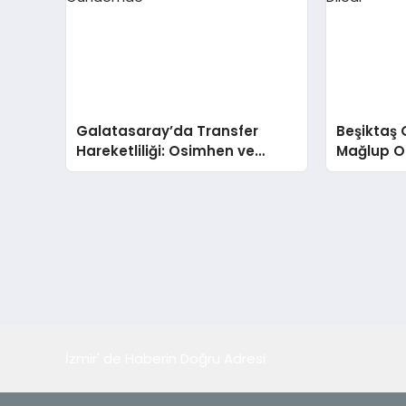
Galatasaray’da Transfer
Beşiktaş 
Hareketliliği: Osimhen ve
Mağlup O
Ziyech Gündemde
Taraftarı
İzmir' de Haberin Doğru Adresi