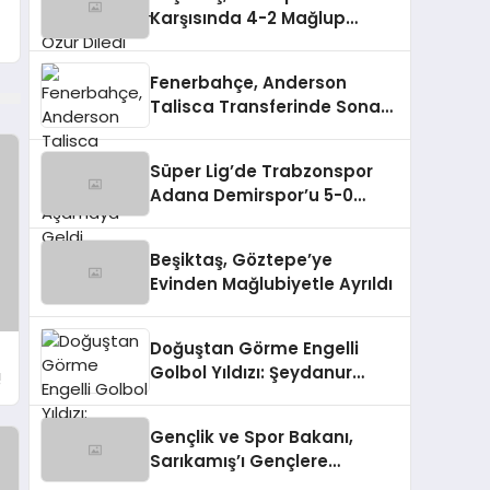
Karşısında 4-2 Mağlup
Olarak Zirveden Uzaklaştı
Fenerbahçe, Anderson
Talisca Transferinde Sona
Aşamaya Geldi
Süper Lig’de Trabzonspor
Adana Demirspor’u 5-0
Mağlup Etti
Beşiktaş, Göztepe’ye
Evinden Mağlubiyetle Ayrıldı
Doğuştan Görme Engelli
Golbol Yıldızı: Şeydanur
!
Kaplan
Gençlik ve Spor Bakanı,
Sarıkamış’ı Gençlere
Tanıtıyor