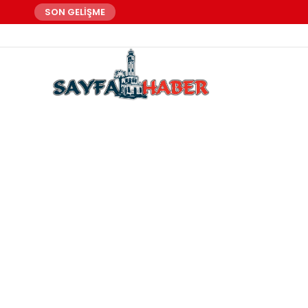
SON GELİŞME