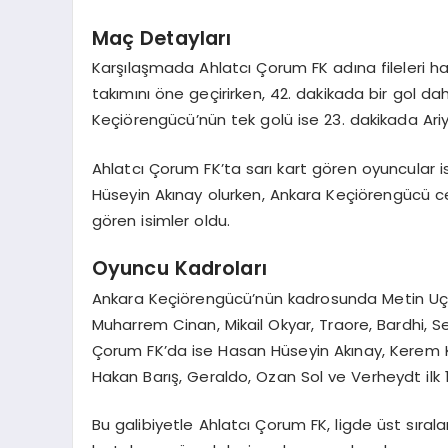
Maç Detayları
Karşılaşmada Ahlatcı Çorum FK adına fileleri ha
takımını öne geçirirken, 42. dakikada bir gol 
Keçiörengücü’nün tek golü ise 23. dakikada Ariyi
Ahlatcı Çorum FK’ta sarı kart gören oyuncular 
Hüseyin Akınay olurken, Ankara Keçiörengücü cep
gören isimler oldu.
Oyuncu Kadroları
Ankara Keçiörengücü’nün kadrosunda Metin Uça
Muharrem Cinan, Mikail Okyar, Traore, Bardhi, Se
Çorum FK’da ise Hasan Hüseyin Akınay, Kerem K
Hakan Barış, Geraldo, Ozan Sol ve Verheydt ilk 11
Bu galibiyetle Ahlatcı Çorum FK, ligde üst sıral