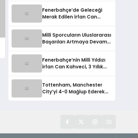
Fenerbahçe’de Geleceği
Merak Edilen İrfan Can
Kahveci Takımda Kalacak
Milli Sporcuların Uluslararası
Başarıları Artmaya Devam
Ediyor
Fenerbahçe’nin Milli Yıldızı
İrfan Can Kahveci, 3 Yıllık
Sözleşme İmzaladı
Tottenham, Manchester
City’yi 4-0 Mağlup Ederek
Guardiola’ya Tarihi Yenilgiyi
Tattırdı