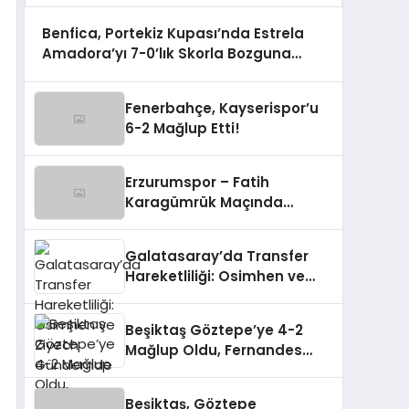
Benfica, Portekiz Kupası’nda Estrela
Amadora’yı 7-0’lık Skorla Bozguna
Uğrattı
Fenerbahçe, Kayserispor’u
6-2 Mağlup Etti!
Erzurumspor – Fatih
Karagümrük Maçında
Gerilim!
Galatasaray’da Transfer
Hareketliliği: Osimhen ve
Ziyech Gündemde
Beşiktaş Göztepe’ye 4-2
Mağlup Oldu, Fernandes
Taraftarından Özür Diledi
Beşiktaş, Göztepe