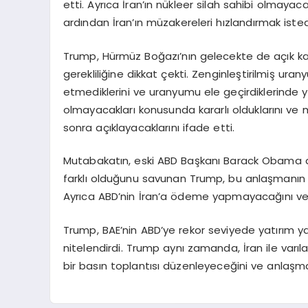
etti. Ayrıca İran’ın nükleer silah sahibi olma
ardından İran’ın müzakereleri hızlandırmak istediğ
Trump, Hürmüz Boğazı’nın gelecekte de açık ka
gerekliliğine dikkat çekti. Zenginleştirilmiş ura
etmediklerini ve uranyumu ele geçirdiklerinde yok
olmayacakları konusunda kararlı olduklarını ve
sonra açıklayacaklarını ifade etti.
Mutabakatın, eski ABD Başkanı Barack Obama 
farklı olduğunu savunan Trump, bu anlaşmanın nü
Ayrıca ABD’nin İran’a ödeme yapmayacağını ve h
Trump, BAE’nin ABD’ye rekor seviyede yatırım yapt
nitelendirdi. Trump aynı zamanda, İran ile var
bir basın toplantısı düzenleyeceğini ve anlaşmay