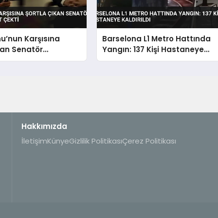
u’nun Karşısına
Barselona L1 Metro Hattında
kan Senatör
Yangın: 137 Kişi Hastaneye
 Dikkat Çekti
Kaldırıldı
Hakkımızda
İletişim
Künye
Gizlilik Politikası
Çerez Politikası