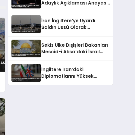
Adaylık Açıklaması Anayasa
Tartışması Başlattı
İran İngiltere’ye Uyardı
Saldırı Üssü Olarak
Kullanılan Her Yer Meşru
Hedefimizdir
Sekiz Ülke Dışişleri Bakanları
Mescid-i Aksa’daki İsrail
Eylemlerini Kınadı
İngiltere İran’daki
Diplomatlarını Yüksek
Gerilim Nedeniyle Geri Çekti