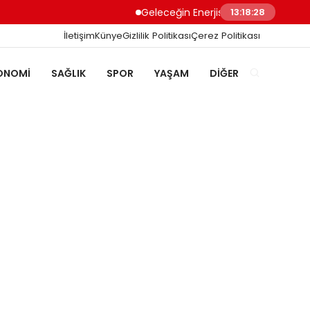
Geleceğin Enerjisi Otoparkınızda: Güneş Ene
13:18:29
İletişim
Künye
Gizlilik Politikası
Çerez Politikası
ONOMI
SAĞLIK
SPOR
YAŞAM
DIĞER