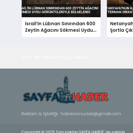
İsrail’in Lübnan Sınırından 600
Netanyah
Zeytin Ağacını Sökmesi Uydu
Şortla Çı
Görüntüleriyle Belgelendi
Fetterman
İzmir' de Haberin Doğru Adresi
Reklam & İşbirliği :
habersonuclari@gmail.com
Copyright © 2025 Tüm hakları SAYFA HABER' de saklıdır.