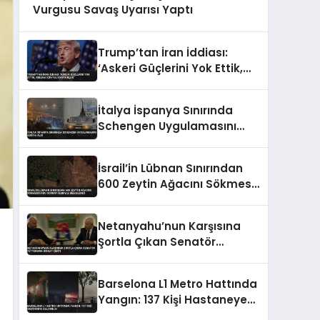
Vurgusu Savaş Uyarısı Yaptı
Trump’tan İran İddiası:
‘Askeri Güçlerini Yok Ettik,
Abluka İçin Yalvarıyorlar’
İtalya İspanya Sınırında
Schengen Uygulamasını
Askıya Aldı
İsrail’in Lübnan Sınırından
600 Zeytin Ağacını Sökmesi
Uydu Görüntüleriyle
Belgelendi
Netanyahu’nun Karşısına
Şortla Çıkan Senatör
Fetterman Dikkat Çekti
Barselona L1 Metro Hattında
Yangın: 137 Kişi Hastaneye
Kaldırıldı