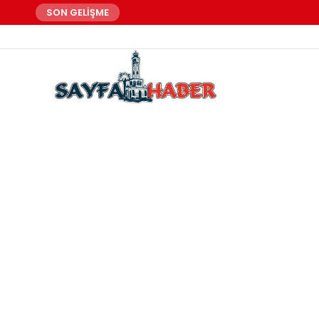
SON GELİŞME