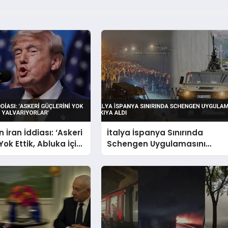
 İran İddiası: ‘Askeri
İtalya İspanya Sınırında
Yok Ettik, Abluka İçin
Schengen Uygulamasını
lar’
Askıya Aldı