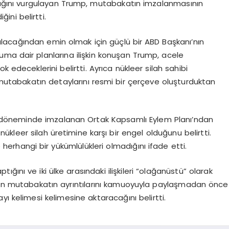
yacağını vurgulayan Trump, mutabakatın imzalanmasının
ini belirtti.
lacağından emin olmak için güçlü bir ABD Başkanı’nın
nyuma dair planlarına ilişkin konuşan Trump, acele
 edeceklerini belirtti. Ayrıca nükleer silah sahibi
 mutabakatın detaylarını resmi bir çerçeve oluşturduktan
döneminde imzalanan Ortak Kapsamlı Eylem Planı’ndan
kleer silah üretimine karşı bir engel olduğunu belirtti.
erhangi bir yükümlülükleri olmadığını ifade etti.
ığını ve iki ülke arasındaki ilişkileri “olağanüstü” olarak
ılan mutabakatın ayrıntılarını kamuoyuyla paylaşmadan önce
ı kelimesi kelimesine aktaracağını belirtti.