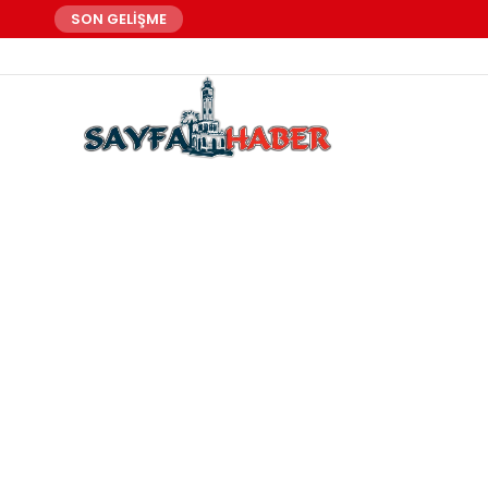
SON GELİŞME