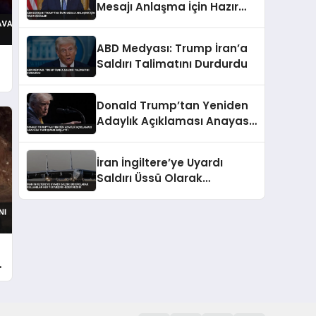
Mesajı Anlaşma İçin Hazır
Değiller
ABD Medyası: Trump İran’a
Saldırı Talimatını Durdurdu
Donald Trump’tan Yeniden
Adaylık Açıklaması Anayasa
Tartışması Başlattı
İran İngiltere’ye Uyardı
Saldırı Üssü Olarak
Kullanılan Her Yer Meşru
Hedefimizdir