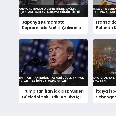
Japonya Kumamoto
Fransa’d
Depreminde Sağlık Çalışanları
Bulundu 
Hastayı Koruma Görüntüleri
Alındı
Trump’tan İran İddiası: ‘Askeri
İtalya İs
Güçlerini Yok Ettik, Abluka İçin
Schengen
Yalvarıyorlar’
Askıya Al