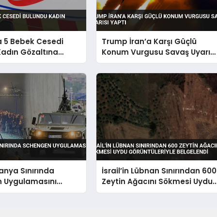
a 5 Bebek Cesedi
Trump İran’a Karşı Güçlü
Kadın Gözaltına
Konum Vurgusu Savaş Uyarısı
Yaptı
panya Sınırında
İsrail’in Lübnan Sınırından 600
 Uygulamasını
Zeytin Ağacını Sökmesi Uydu
dı
Görüntüleriyle Belgelendi