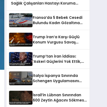
Sağlık Çalışanları Hastayı Koruma
Görüntüleri
Fransa’da 5 Bebek Cesedi
Bulundu Kadın Gözaltına
Alındı
Trump İran’a Karşı Güçlü
Konum Vurgusu Savaş
Uyarısı Yaptı
Trump’tan İran İddiası:
‘Askeri Güçlerini Yok Ettik,
Abluka İçin Yalvarıyorlar’
İtalya İspanya Sınırında
Schengen Uygulamasını
Askıya Aldı
İsrail’in Lübnan Sınırından
600 Zeytin Ağacını Sökmesi
Uydu Görüntüleriyle