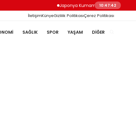
Japonya Kumamoto Depreminde Sağlık Çalı
10:47:43
İletişim
Künye
Gizlilik Politikası
Çerez Politikası
ONOMI
SAĞLIK
SPOR
YAŞAM
DIĞER