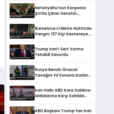
Belgelendi
Netanyahu’nun Karşısına
Şortla Çıkan Senatör
Fetterman Dikkat Çekti
Barselona L1 Metro Hattında
Yangın: 137 Kişi Hastaneye
Kaldırıldı
Trump İran’ı Sert Vurma
Tehdidi Savurdu
Rusya Benzin İhracat
Yasağını Yıl Sonuna Kadar
Uzatıyor
İran Halkı ABD Kara Saldırısı
İddialarına Karşı Sahilde
Silahlı Devriye Geziyor
ABD Başkanı Trump’tan İran