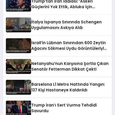
Trump’tan İran İddiası: ‘Askeri
Güçlerini Yok Ettik, Abluka İçin
Yalvarıyorlar’
İtalya İspanya Sınırında Schengen
Uygulamasını Askıya Aldı
İsrail’in Lübnan Sınırından 600 Zeytin
Ağacını Sökmesi Uydu Görüntüleriyle
Belgelendi
Netanyahu’nun Karşısına Şortla Çıkan
Senatör Fetterman Dikkat Çekti
Barselona L1 Metro Hattında Yangın:
137 Kişi Hastaneye Kaldırıldı
Trump İran’ı Sert Vurma Tehdidi
Savurdu