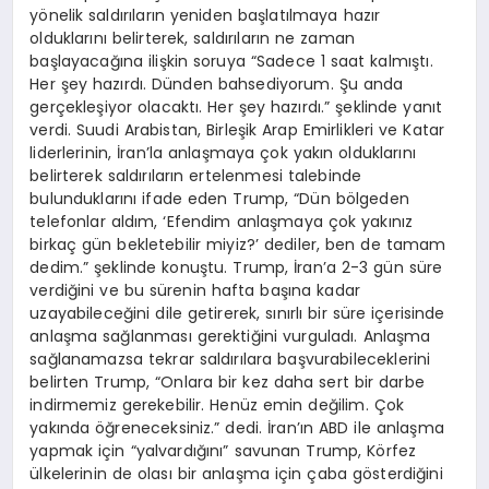
yönelik saldırıların yeniden başlatılmaya hazır
olduklarını belirterek, saldırıların ne zaman
başlayacağına ilişkin soruya “Sadece 1 saat kalmıştı.
Her şey hazırdı. Dünden bahsediyorum. Şu anda
gerçekleşiyor olacaktı. Her şey hazırdı.” şeklinde yanıt
verdi. Suudi Arabistan, Birleşik Arap Emirlikleri ve Katar
liderlerinin, İran’la anlaşmaya çok yakın olduklarını
belirterek saldırıların ertelenmesi talebinde
bulunduklarını ifade eden Trump, “Dün bölgeden
telefonlar aldım, ‘Efendim anlaşmaya çok yakınız
birkaç gün bekletebilir miyiz?’ dediler, ben de tamam
dedim.” şeklinde konuştu. Trump, İran’a 2-3 gün süre
verdiğini ve bu sürenin hafta başına kadar
uzayabileceğini dile getirerek, sınırlı bir süre içerisinde
anlaşma sağlanması gerektiğini vurguladı. Anlaşma
sağlanamazsa tekrar saldırılara başvurabileceklerini
belirten Trump, “Onlara bir kez daha sert bir darbe
indirmemiz gerekebilir. Henüz emin değilim. Çok
yakında öğreneceksiniz.” dedi. İran’ın ABD ile anlaşma
yapmak için “yalvardığını” savunan Trump, Körfez
ülkelerinin de olası bir anlaşma için çaba gösterdiğini