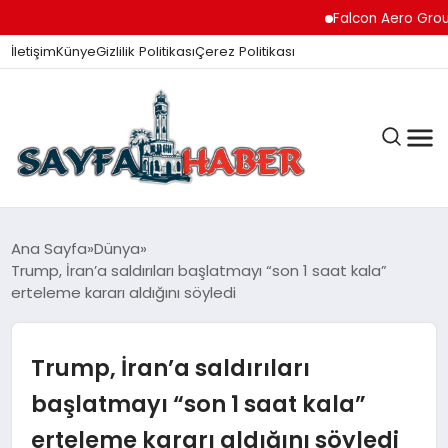
Falcon Aero Group, Kür
İletişim
Künye
Gizlilik Politikası
Çerez Politikası
ANA SAYFA
Ana Sayfa
Dünya
Trump, İran’a saldırıları başlatmayı “son 1 saat kala”
erteleme kararı aldığını söyledi
GÜNDEM
Trump, İran’a saldırıları
İZMIR HABERLERI
başlatmayı “son 1 saat kala”
erteleme kararı aldığını söyledi