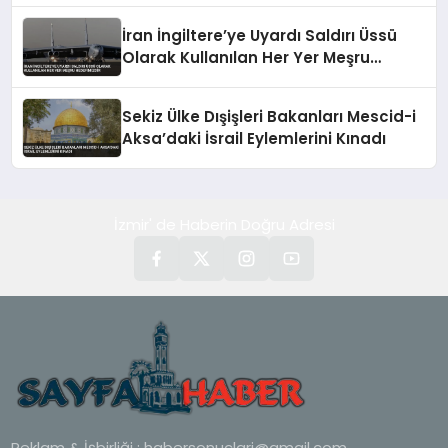
İran İngiltere’ye Uyardı Saldırı Üssü
Olarak Kullanılan Her Yer Meşru
Hedefimizdir
Sekiz Ülke Dışişleri Bakanları Mescid-i
Aksa’daki İsrail Eylemlerini Kınadı
İzmir' de Haberin Doğru Adresi
Reklam & İşbirliği :
habersonuclari@gmail.com