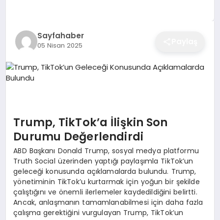
EĞITIM
Sayfahaber
Paylaş
05 Nisan 2025
EKONOMI
SAĞLIK
SPOR
Trump, TikTok’a İlişkin Son
Durumu Değerlendirdi
ABD Başkanı Donald Trump, sosyal medya platformu
YAŞAM
Truth Social üzerinden yaptığı paylaşımla TikTok’un
geleceği konusunda açıklamalarda bulundu. Trump,
yönetiminin TikTok’u kurtarmak için yoğun bir şekilde
çalıştığını ve önemli ilerlemeler kaydedildiğini belirtti.
DIĞER
Ancak, anlaşmanın tamamlanabilmesi için daha fazla
çalışma gerektiğini vurgulayan Trump, TikTok’un