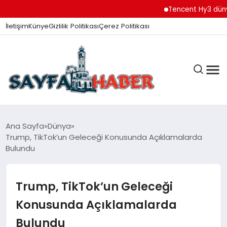
Tencent Hy3 dünya gen
İletişim
Künye
Gizlilik Politikası
Çerez Politikası
ANA SAYFA
Ana Sayfa
Dünya
Trump, TikTok’un Geleceği Konusunda Açıklamalarda
Bulundu
GÜNDEM
Trump, TikTok’un Geleceği
İZMIR HABERLERI
Konusunda Açıklamalarda
Bulundu