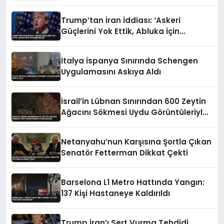
Trump’tan İran İddiası: ‘Askeri
Güçlerini Yok Ettik, Abluka İçin
Yalvarıyorlar’
İtalya İspanya Sınırında Schengen
Uygulamasını Askıya Aldı
İsrail’in Lübnan Sınırından 600 Zeytin
Ağacını Sökmesi Uydu Görüntüleriyle
Belgelendi
Netanyahu’nun Karşısına Şortla Çıkan
Senatör Fetterman Dikkat Çekti
Barselona L1 Metro Hattında Yangın:
137 Kişi Hastaneye Kaldırıldı
Trump İran’ı Sert Vurma Tehdidi